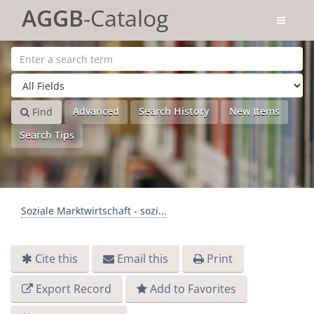
Skip to content
AGGB
-Catalog
Advanced
Search History
New Items
Find
Search Tips
Soziale Marktwirtschaft - sozi...
Cite this
Email this
Print
Export Record
Add to Favorites