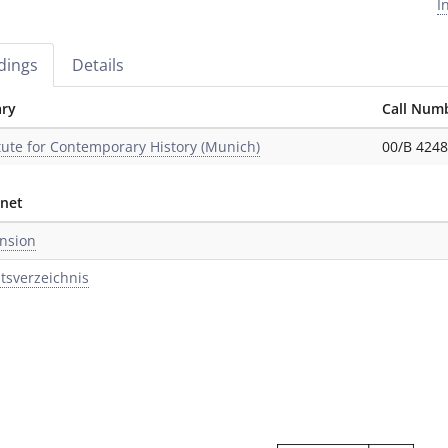
I
dings
Details
ary
Call Num
itute for Contemporary History (Munich)
00/B 424
rnet
nsion
ltsverzeichnis