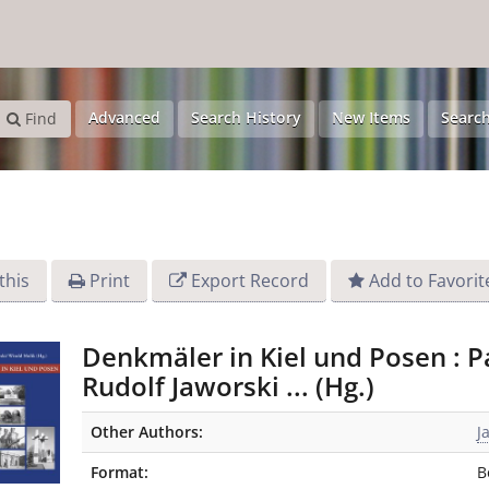
Advanced
Search History
New Items
Search
Find
this
Print
Export Record
Add to Favorit
Denkmäler in Kiel und Posen : P
Rudolf Jaworski ... (Hg.)
Bibliographic Details
Other Authors:
J
Format:
B