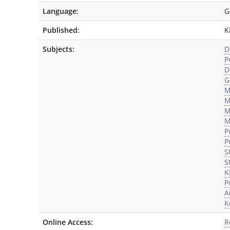
Language:
G
Published:
K
Subjects:
D
P
D
G
M
M
M
M
P
P
S
S
K
P
A
K
Online Access:
R