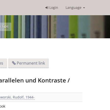
Login
Language
 Tips
es
Permanent link
arallelen und Kontraste /
aworski, Rudolf, 1944-
ook