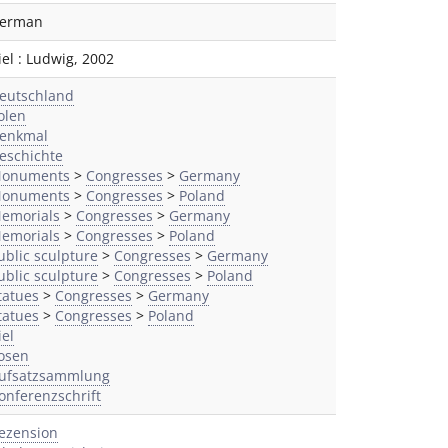
erman
iel
:
Ludwig
,
2002
eutschland
olen
enkmal
eschichte
onuments
>
Congresses
>
Germany
onuments
>
Congresses
>
Poland
emorials
>
Congresses
>
Germany
emorials
>
Congresses
>
Poland
ublic sculpture
>
Congresses
>
Germany
ublic sculpture
>
Congresses
>
Poland
tatues
>
Congresses
>
Germany
tatues
>
Congresses
>
Poland
iel
osen
ufsatzsammlung
onferenzschrift
ezension