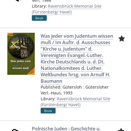
Verl
,
1986
Library:
Ravensbrück Memorial Site
(Fürstenberg/ Havel)
Book
Was jeder vom Judentum wissen
muß / Im Auftr. d. Ausschusses
"Kirche u. Judentum" d.
Vereinigten Evangel.-Luther.
Kirche Deutschlands u. d. Dt.
Nationalkomitees d. Luther.
Weltbundes hrsg. von Arnulf H.
Baumann
Published:
Gütersloh
:
Gütersloher
Verl.-Haus
,
1993
Library:
Ravensbrück Memorial Site
(Fürstenberg/ Havel)
Book
Polnische Juden : Geschichte u.