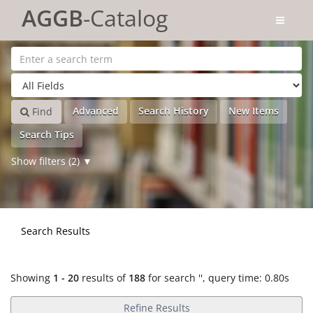
Showing
Skip to content
1 - 20
results of
188
for search '
'
AGGB
-Catalog
Advanced
Search History
New Items
Find
Search Tips
Show filters (2)
Search Results
Showing
1 - 20
results of
188
for search '
'
, query time: 0.80s
Refine Results