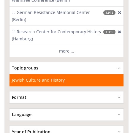
Wannsee Conference (Berlin)
German Resistance Memorial Center
[excl
1,915
(Berlin)
Research Center for Contemporary History
[excl
1,390
(Hamburg)
more ...
Topic groups
Jewish Culture and History
Format
Language
Year of Publication