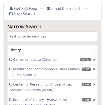
Get RSS Feed
—
Email this Search
—
Save Search
Narrow Search
Restrict to e-resources
Library
Germania Judaica (Cologne)
[excl
29,432
Institute for Contemporary History Munich
[excl
5,935
- Berlin (Munich)
Center for Research on Antisemitism,
[excl
5,659
Technical University (Berlin)
Joseph Wulf Library - House of the
[excl
4,315