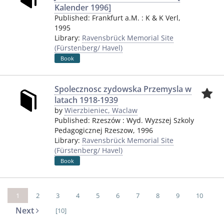
Kalender 1996]
Published:
Frankfurt a.M.
:
K & K Verl
,
1995
Library:
Ravensbrück Memorial Site
(Fürstenberg/ Havel)
Book
Spolecznosc zydowska Przemysla w
latach 1918-1939
by
Wierzbieniec, Waclaw
Published:
Rzeszów
:
Wyd. Wyzszej Szkoly
Pedagogicznej Rzeszow
,
1996
Library:
Ravensbrück Memorial Site
(Fürstenberg/ Havel)
Book
1
2
3
4
5
6
7
8
9
10
Next
[10]