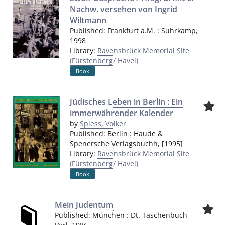
Nachw. versehen von Ingrid
Wiltmann
Published:
Frankfurt a.M.
:
Suhrkamp
,
1998
Library:
Ravensbrück Memorial Site
(Fürstenberg/ Havel)
Book
Jüdisches Leben in Berlin : Ein
immerwährender Kalender
by
Spiess, Volker
Published:
Berlin
:
Haude &
Spenersche Verlagsbuchh
,
[1995]
Library:
Ravensbrück Memorial Site
(Fürstenberg/ Havel)
Book
Mein Judentum
Published:
München
:
Dt. Taschenbuch