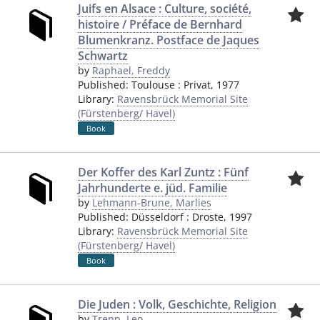
Juifs en Alsace : Culture, société,
histoire / Préface de Bernhard
Blumenkranz. Postface de Jaques
Schwartz
by
Raphael, Freddy
Published:
Toulouse
:
Privat
,
1977
Library:
Ravensbrück Memorial Site
(Fürstenberg/ Havel)
Book
Der Koffer des Karl Zuntz : Fünf
Jahrhunderte e. jüd. Familie
by
Lehmann-Brune, Marlies
Published:
Düsseldorf
:
Droste
,
1997
Library:
Ravensbrück Memorial Site
(Fürstenberg/ Havel)
Book
Die Juden : Volk, Geschichte, Religion
by
Trepp, Leo