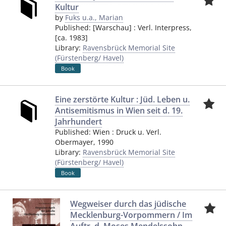
Kultur
by
Fuks u.a., Marian
Published:
[Warschau]
:
Verl. Interpress
,
[ca. 1983]
Library:
Ravensbrück Memorial Site
(Fürstenberg/ Havel)
Book
Eine zerstörte Kultur : Jüd. Leben u.
Antisemitismus in Wien seit d. 19.
Jahrhundert
Published:
Wien
:
Druck u. Verl.
Obermayer
,
1990
Library:
Ravensbrück Memorial Site
(Fürstenberg/ Havel)
Book
Wegweiser durch das jüdische
Mecklenburg-Vorpommern / Im