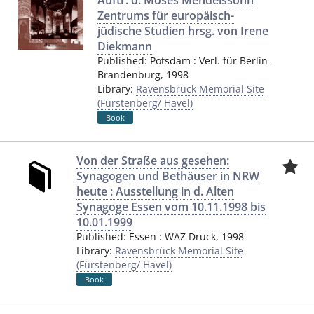
Auftr. d. Moses Mendelssohn
Zentrums für europäisch-
jüdische Studien hrsg. von Irene
Diekmann
Published:
Potsdam
:
Verl. für Berlin-
Brandenburg
,
1998
Library:
Ravensbrück Memorial Site
(Fürstenberg/ Havel)
Book
Von der Straße aus gesehen:
Synagogen und Bethäuser in NRW
heute : Ausstellung in d. Alten
Synagoge Essen vom 10.11.1998 bis
10.01.1999
Published:
Essen
:
WAZ Druck
,
1998
Library:
Ravensbrück Memorial Site
(Fürstenberg/ Havel)
Book