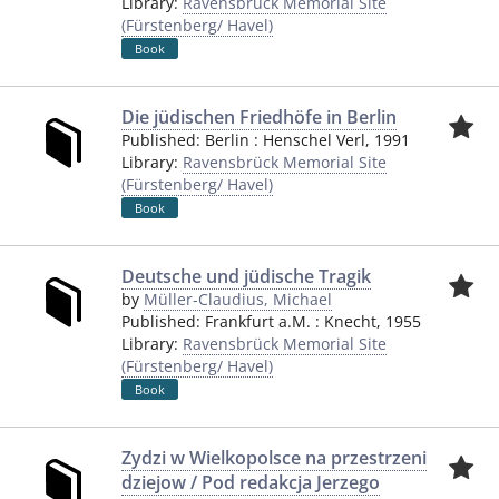
Library:
Ravensbrück Memorial Site
(Fürstenberg/ Havel)
Book
Die jüdischen Friedhöfe in Berlin
Published:
Berlin
:
Henschel Verl
,
1991
Library:
Ravensbrück Memorial Site
(Fürstenberg/ Havel)
Book
Deutsche und jüdische Tragik
by
Müller-Claudius, Michael
Published:
Frankfurt a.M.
:
Knecht
,
1955
Library:
Ravensbrück Memorial Site
(Fürstenberg/ Havel)
Book
Zydzi w Wielkopolsce na przestrzeni
dziejow / Pod redakcja Jerzego