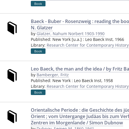
Book
Baeck - Buber - Rosenzweig : reading the bo
N. Glatzer
by
Glatzer, Nahum Norbert 1903-1990
Published:
New York [u.a.]
:
Leo Baeck Inst
,
1966
Library:
Research Center for Contemporary Histor
Book
Leo Baeck, the man and the idea / by Fritz 
by
Bamberger, Fritz
Published:
New York
:
Leo Baeck Inst
,
1958
Library:
Research Center for Contemporary Histor
Book
Orientalische Periode : die Geschichte des j
Orient ; vom Untergange Judäas bis zum Ver
Zentren im Morgenlande / Simon Dubnow
by
Dubnov, Semen M. 1860-1941