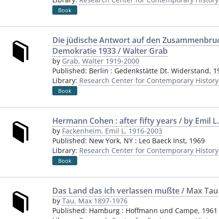
Book
Die jüdische Antwort auf den Zusammenbru
Demokratie 1933 / Walter Grab
by
Grab, Walter 1919-2000
Published:
Berlin
:
Gedenkstätte Dt. Widerstand
,
1
Library:
Research Center for Contemporary Histor
Book
Hermann Cohen : after fifty years / by Emil 
by
Fackenheim, Emil L. 1916-2003
Published:
New York, NY
:
Leo Baeck Inst
,
1969
Library:
Research Center for Contemporary Histor
Book
Das Land das ich verlassen mußte / Max Tau
by
Tau, Max 1897-1976
Published:
Hamburg
:
Hoffmann und Campe
,
1961