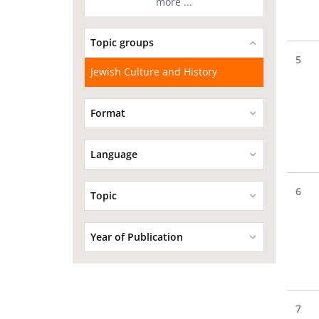
more ...
Topic groups
5
Jewish Culture and History
Format
Language
6
Topic
Year of Publication
7