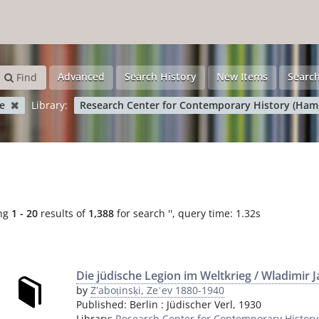
Advanced
Search History
New Items
Search
Find
te
Library:
Research Center for Contemporary History (Ha
ng
1 - 20
results of
1,388
for search '
'
, query time: 1.32s
Die jüdische Legion im Weltkrieg / Wladimir 
by
Zʹaboṭinsḳi, Zeʾev 1880-1940
Published:
Berlin
:
Jüdischer Verl
,
1930
Library:
Research Center for Contemporary Histor