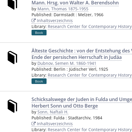
Mann. Hrsg. von Walter A. Berendsohn
by
Mann, Thomas 1875-1955
Published:
Darmstadt
:
Melzer
,
1966
Inhaltsverzeichnis
Library:
Research Center for Contemporary Histor
Book
Älteste Geschichte : von der Entstehung des 
Ende der persischen Herrschaft in Judäa
by
Dubnov, Semen M. 1860-1941
Published:
Berlin
:
Jüdischer Verl
,
1925
Library:
Research Center for Contemporary Histor
Book
Schicksalswege der Juden in Fulda und Umge
Herbert Sonn und Otto Berge
by
Sonn, Naftali H.
Published:
Fulda
:
Stadtarchiv
,
1984
Inhaltsverzeichnis
Library:
Research Center for Contemporary Histor