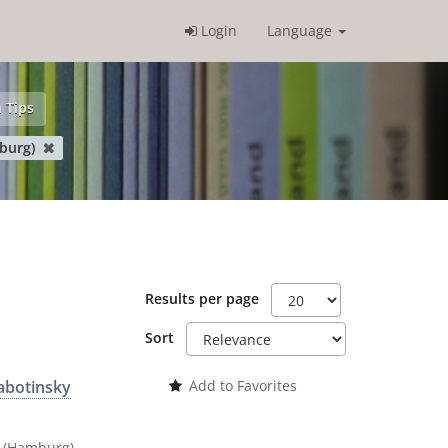
Login
Language
 Tips
mburg)
Results per page
Sort
Jabotinsky
Add to Favorites
y (Hamburg)