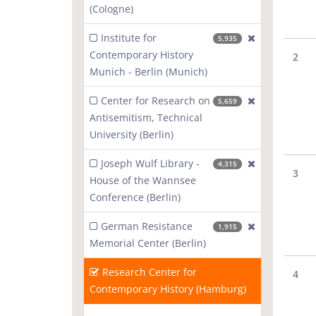
(Cologne)
Institute for
[exclude]
5,935
Contemporary History
2
Munich - Berlin (Munich)
Center for Research on
[exclude]
5,659
Antisemitism, Technical
University (Berlin)
Joseph Wulf Library -
[exclude]
4,315
3
House of the Wannsee
Conference (Berlin)
German Resistance
[exclude]
1,915
Memorial Center (Berlin)
Research Center for
4
Contemporary History (Hamburg)