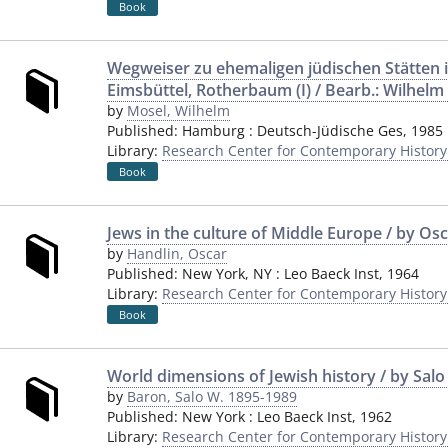
Book
Wegweiser zu ehemaligen jüdischen Stätten i
Eimsbüttel, Rotherbaum (I) / Bearb.: Wilhelm
by
Mosel, Wilhelm
Published:
Hamburg
:
Deutsch-Jüdische Ges
,
1985
Library:
Research Center for Contemporary Histor
Book
Jews in the culture of Middle Europe / by Os
by
Handlin, Oscar
Published:
New York, NY
:
Leo Baeck Inst
,
1964
Library:
Research Center for Contemporary Histor
Book
World dimensions of Jewish history / by Sal
by
Baron, Salo W. 1895-1989
Published:
New York
:
Leo Baeck Inst
,
1962
Library:
Research Center for Contemporary Histor