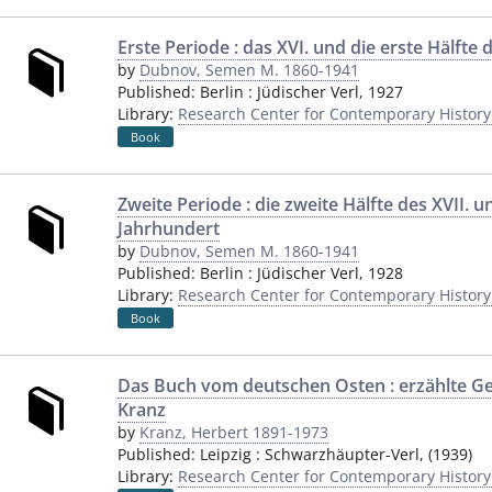
Erste Periode : das XVI. und die erste Hälfte 
by
Dubnov, Semen M. 1860-1941
Published:
Berlin
:
Jüdischer Verl
,
1927
Library:
Research Center for Contemporary Histor
Book
Zweite Periode : die zweite Hälfte des XVII. un
Jahrhundert
by
Dubnov, Semen M. 1860-1941
Published:
Berlin
:
Jüdischer Verl
,
1928
Library:
Research Center for Contemporary Histor
Book
Das Buch vom deutschen Osten : erzählte Ge
Kranz
by
Kranz, Herbert 1891-1973
Published:
Leipzig
:
Schwarzhäupter-Verl
,
(1939)
Library:
Research Center for Contemporary Histor