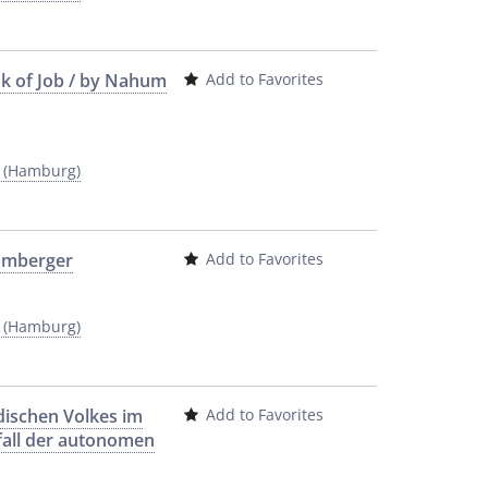
ok of Job / by Nahum
Add to Favorites
y (Hamburg)
Bamberger
Add to Favorites
y (Hamburg)
üdischen Volkes im
Add to Favorites
fall der autonomen