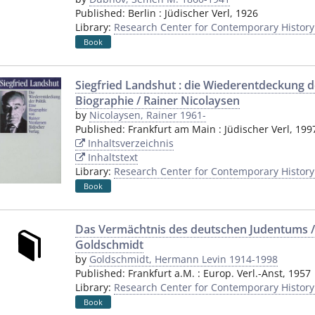
Published:
Berlin
:
Jüdischer Verl
,
1926
Library:
Research Center for Contemporary Histor
Book
Siegfried Landshut : die Wiederentdeckung der
Biographie / Rainer Nicolaysen
by
Nicolaysen, Rainer 1961-
Published:
Frankfurt am Main
:
Jüdischer Verl
,
199
Inhaltsverzeichnis
Inhaltstext
Library:
Research Center for Contemporary Histor
Book
Das Vermächtnis des deutschen Judentums 
Goldschmidt
by
Goldschmidt, Hermann Levin 1914-1998
Published:
Frankfurt a.M.
:
Europ. Verl.-Anst
,
1957
Library:
Research Center for Contemporary Histor
Book