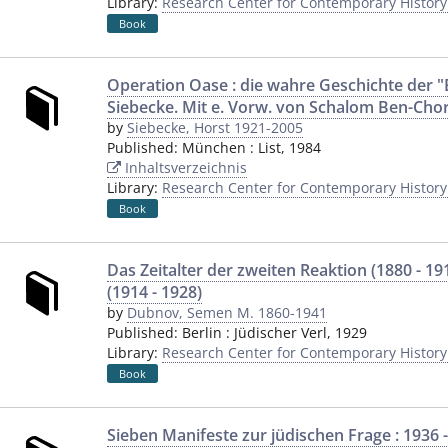
Library:
Research Center for Contemporary Histor
Book
Operation Oase : die wahre Geschichte der "
Siebecke. Mit e. Vorw. von Schalom Ben-Cho
by
Siebecke, Horst 1921-2005
Published:
München
:
List
,
1984
Inhaltsverzeichnis
Library:
Research Center for Contemporary Histor
Book
Das Zeitalter der zweiten Reaktion (1880 - 191
(1914 - 1928)
by
Dubnov, Semen M. 1860-1941
Published:
Berlin
:
Jüdischer Verl
,
1929
Library:
Research Center for Contemporary Histor
Book
Sieben Manifeste zur jüdischen Frage : 1936 