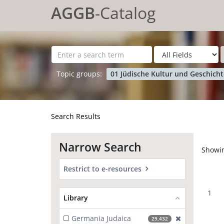
Showing
Skip to content
1 - 20
results of
1,388
for search '
'
AGGB
-Catalog
Topic groups:
01 Jüdische Kultur und Geschich
Search Results
Narrow Search
Showi
Restrict to e-resources
1
Library
Germania Judaica
[exclude]
29,432