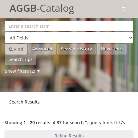
Showing
Skip to content
1 - 20
results of
37
for search '
'
AGGB
-Catalog
Advanced
Search History
New Items
Find
Search Tips
Show filters (2)
Search Results
Showing
1 - 20
results of
37
for search '
'
, query time: 0.77s
Refine Results