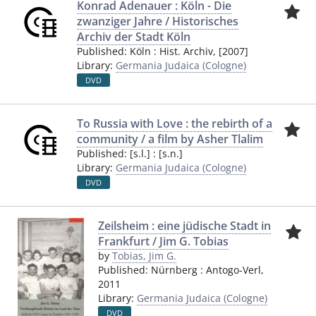
Konrad Adenauer : Köln - Die
zwanziger Jahre / Historisches
Archiv der Stadt Köln
Published:
Köln
:
Hist. Archiv
,
[2007]
Library:
Germania Judaica (Cologne)
DVD
To Russia with Love : the rebirth of a
community / a film by Asher Tlalim
Published:
[s.l.]
:
[s.n.]
Library:
Germania Judaica (Cologne)
DVD
Zeilsheim : eine jüdische Stadt in
Frankfurt / Jim G. Tobias
by
Tobias, Jim G.
Published:
Nürnberg
:
Antogo-Verl
,
2011
Library:
Germania Judaica (Cologne)
DVD