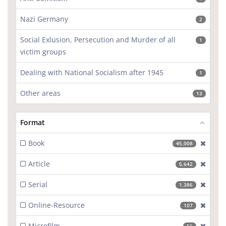
Nazi Germany
2
Social Exlusion, Persecution and Murder of all
1
victim groups
Dealing with National Socialism after 1945
1
Other areas
13
Format
Book
[excl
45,008
Article
[excl
5,642
Serial
[excl
1,386
Online-Resource
[excl
107
Microfilm
[excl