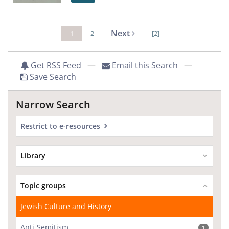
Next
1
2
[2]
Get RSS Feed
—
Email this Search
—
Save Search
Narrow Search
Restrict to e-resources
Library
Topic groups
Jewish Culture and History
Anti-Semitism
1