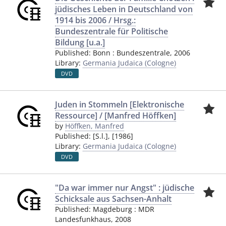
jüdisches Leben in Deutschland von
1914 bis 2006 / Hrsg.:
Bundeszentrale für Politische
Bildung [u.a.]
Published:
Bonn
:
Bundeszentrale
,
2006
Library:
Germania Judaica (Cologne)
DVD
Juden in Stommeln [Elektronische
Ressource] / [Manfred Höffken]
by
Höffken, Manfred
Published:
[S.l.]
,
[1986]
Library:
Germania Judaica (Cologne)
DVD
"Da war immer nur Angst" : jüdische
Schicksale aus Sachsen-Anhalt
Published:
Magdeburg
:
MDR
Landesfunkhaus
,
2008