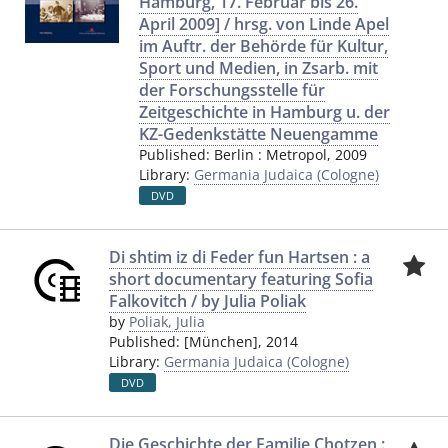
Hamburg, 17. Februar bis 26.
April 2009] / hrsg. von Linde Apel
im Auftr. der Behörde für Kultur,
Sport und Medien, in Zsarb. mit
der Forschungsstelle für
Zeitgeschichte in Hamburg u. der
KZ-Gedenkstätte Neuengamme
Published:
Berlin
:
Metropol
,
2009
Library:
Germania Judaica (Cologne)
DVD
Di shtim iz di Feder fun Hartsen : a
short documentary featuring Sofia
Falkovitch / by Julia Poliak
by
Poliak, Julia
Published:
[München]
,
2014
Library:
Germania Judaica (Cologne)
DVD
Die Geschichte der Familie Chotzen :