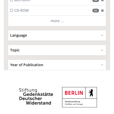
56
CD-ROM
[excl
55
more ...
Language
Topic
Year of Publication