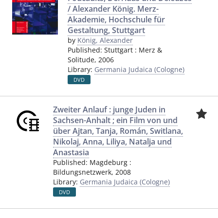
/ Alexander König. Merz-
Akademie, Hochschule für
Gestaltung, Stuttgart
by
König, Alexander
Published:
Stuttgart
:
Merz &
Solitude
,
2006
Library:
Germania Judaica (Cologne)
DVD
Zweiter Anlauf : junge Juden in
Sachsen-Anhalt ; ein Film von und
über Ajtan, Tanja, Román, Switlana,
Nikolaj, Anna, Liliya, Natalja und
Anastasia
Published:
Magdeburg
:
Bildungsnetzwerk
,
2008
Library:
Germania Judaica (Cologne)
DVD