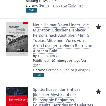
Bildung NRW
,
2006
Library:
Germania Judaica (Cologne)
DVD
Neue Heimat Down Under : die
Migration jüdischer Displaced
Persons nach Australien / Jim G.
Tobias. Mit einem Vorw. von
Arno Lustiger u. einem Beitr. von
Albrecht Bald
by
Tobias, Jim G.
Published:
Nürnberg
:
Antogo-Verl
,
2014
Library:
Germania Judaica (Cologne)
DVD
Splitterflüsse : der Einfluss
jüdischer Mystik auf die
Philosophie Benjamins,
Foucaults, Derridas und Deleuzes