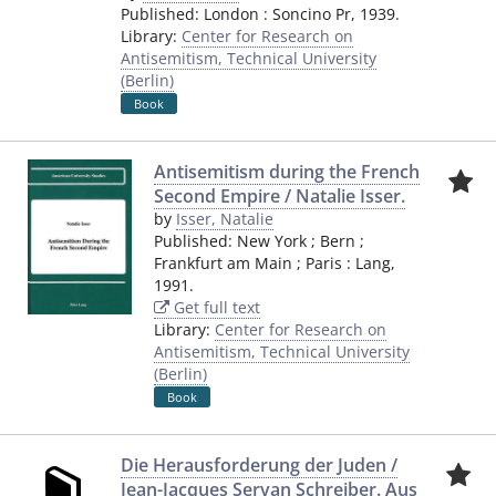
Published:
London
:
Soncino Pr
,
1939.
Library:
Center for Research on
Antisemitism, Technical University
(Berlin)
Book
Antisemitism during the French
Second Empire / Natalie Isser.
by
Isser, Natalie
Published:
New York ; Bern ;
Frankfurt am Main ; Paris
:
Lang
,
1991.
Get full text
Library:
Center for Research on
Antisemitism, Technical University
(Berlin)
Book
Die Herausforderung der Juden /
Jean-Jacques Servan Schreiber. Aus