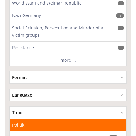
World War I and Weimar Republic
7
Nazi Germany
18
Social Exlusion, Persecution and Murder of all
7
victim groups
Resistance
1
more ...
Format
Language
Topic
Politik