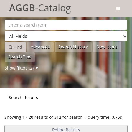
Showing
Skip to content
1 - 20
results of
312
for search '
'
AGGB
-Catalog
Advanced
Search History
New Items
Find
Search Tips
Show filters (2)
Search Results
Showing
1 - 20
results of
312
for search '
'
, query time: 0.75s
Refine Results