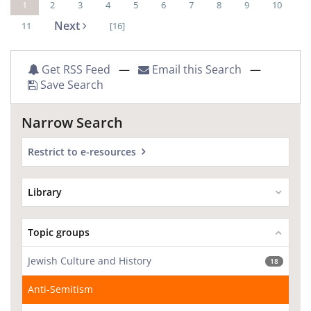
1
2
3
4
5
6
7
8
9
10
Next
11
[16]
Get RSS Feed
—
Email this Search
—
Save Search
Narrow Search
Restrict to e-resources
Library
Topic groups
Jewish Culture and History
18
Anti-Semitism