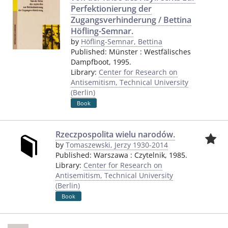
Perfektionierung der
Zugangsverhinderung / Bettina
Höfling-Semnar.
by
Höfling-Semnar, Bettina
Published:
Münster
:
Westfälisches
Dampfboot
,
1995.
Library:
Center for Research on
Antisemitism, Technical University
(Berlin)
Book
Rzeczpospolita wielu narodów.
by
Tomaszewski, Jerzy 1930-2014
Published:
Warszawa
:
Czytelnik
,
1985.
Library:
Center for Research on
Antisemitism, Technical University
(Berlin)
Book