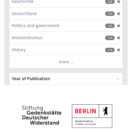
Geschichte
[excl
158
Deutschland
[excl
153
Politics and government
[excl
152
Antisemitismus
[excl
124
History
[excl
119
more ...
Year of Publication