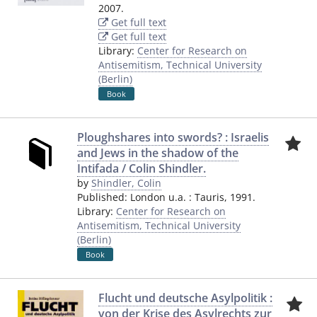
2007.
Get full text
Get full text
Library:
Center for Research on
Antisemitism, Technical University
(Berlin)
Book
Ploughshares into swords? : Israelis
and Jews in the shadow of the
Intifada / Colin Shindler.
by
Shindler, Colin
Published:
London u.a.
:
Tauris
,
1991.
Library:
Center for Research on
Antisemitism, Technical University
(Berlin)
Book
Flucht und deutsche Asylpolitik :
von der Krise des Asylrechts zur