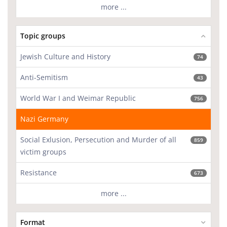
more ...
Topic groups
Jewish Culture and History
74
Anti-Semitism
43
World War I and Weimar Republic
756
Nazi Germany
Social Exlusion, Persecution and Murder of all
859
victim groups
Resistance
673
more ...
Format