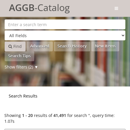
Showing
Skip to content
1 - 20
results of
41,491
for search '
'
AGGB
-Catalog
Advanced
Search History
New Items
Find
Search Tips
Show filters (2)
Search Results
Showing
1 - 20
results of
41,491
for search '
'
, query time:
1.07s