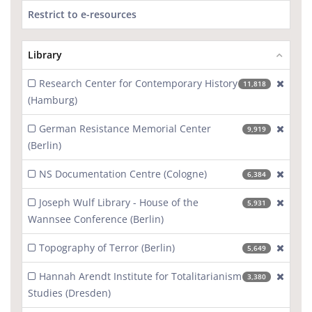
Restrict to e-resources
Library
Research Center for Contemporary History
[excl
11,818
(Hamburg)
German Resistance Memorial Center
[excl
9,919
(Berlin)
NS Documentation Centre (Cologne)
[excl
6,384
Joseph Wulf Library - House of the
[excl
5,931
Wannsee Conference (Berlin)
Topography of Terror (Berlin)
[excl
5,649
Hannah Arendt Institute for Totalitarianism
[excl
3,380
Studies (Dresden)