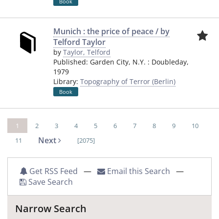
Book
Munich : the price of peace / by
Telford Taylor
by
Taylor, Telford
Published:
Garden City, N.Y.
:
Doubleday
,
1979
Library:
Topography of Terror (Berlin)
Book
1
2
3
4
5
6
7
8
9
10
Next
11
[2075]
Get RSS Feed
—
Email this Search
—
Save Search
Narrow Search