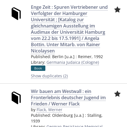
Enge Zeit : Spuren Vertriebener und
Verfolgter der Hamburger
Universität ; [Katalog zur
gleichnamigen Ausstellung im
Audimax der Universität Hamburg
vom 22.2 bis 17.5.1991] / Angela
Bottin. Unter Mitarb. von Rainer
Nicolaysen
Published:
Berlin [u.a.]
:
Reimer
,
1992
Library:
Germania Judaica (Cologne)
Book
Show duplicates (2)
Wir bauen am Westwall : ein
Fronterlebnis deutscher Jugend im
Frieden / Werner Flack
by
Flack, Werner
Published:
Oldenburg [u.a.]
:
Stalling
,
1939
Library:
German Resistance Memorial