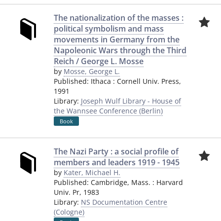
The nationalization of the masses :
political symbolism and mass
movements in Germany from the
Napoleonic Wars through the Third
Reich / George L. Mosse
by
Mosse, George L.
Published:
Ithaca
:
Cornell Univ. Press
,
1991
Library:
Joseph Wulf Library - House of
the Wannsee Conference (Berlin)
Book
The Nazi Party : a social profile of
members and leaders 1919 - 1945
by
Kater, Michael H.
Published:
Cambridge, Mass.
:
Harvard
Univ. Pr
,
1983
Library:
NS Documentation Centre
(Cologne)