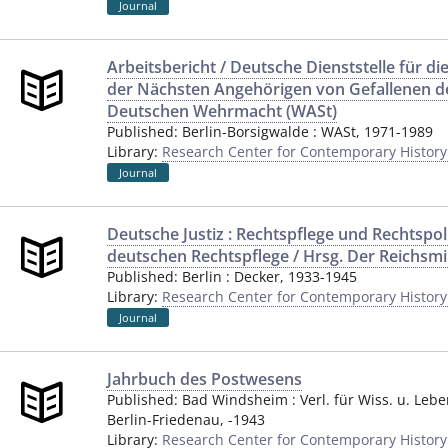
Journal
Arbeitsbericht / Deutsche Dienststelle für d
der Nächsten Angehörigen von Gefallenen d
Deutschen Wehrmacht (WASt)
Published:
Berlin-Borsigwalde
:
WASt
,
1971-1989
Library:
Research Center for Contemporary Histor
Journal
Deutsche Justiz : Rechtspflege und Rechtspoliti
deutschen Rechtspflege / Hrsg. Der Reichsmin
Published:
Berlin
:
Decker
,
1933-1945
Library:
Research Center for Contemporary Histor
Journal
Jahrbuch des Postwesens
Published:
Bad Windsheim
:
Verl. für Wiss. u. Leb
Berlin-Friedenau
,
-1943
Library:
Research Center for Contemporary Histor