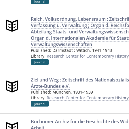
Journal
Reich, Volksordnung, Lebensraum : Zeitschrif
Verfassung u. Verwaltung ; Organ d. Reichsf
Abteilung Staats- und Verwaltungswissenscha
Organ d. Internationalen Akademie für Staat
Verwaltungswissenschaften
Published:
Darmstadt
:
Wittich
,
1941-1943
Library:
Research Center for Contemporary Histor
Journal
Ziel und Weg : Zeitschrift des Nationalsozial
Ärzte-Bundes e.V.
Published:
München
,
1931-1939
Library:
Research Center for Contemporary Histor
Journal
Bochumer Archiv für die Geschichte des Wid
Arbeit