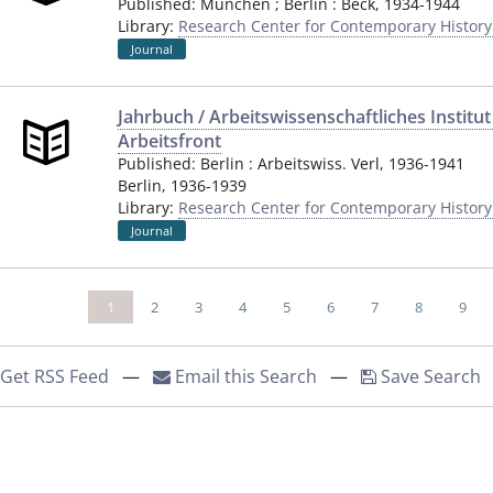
Published:
München ; Berlin
:
Beck
,
1934-1944
Library:
Research Center for Contemporary Histor
Journal
Jahrbuch / Arbeitswissenschaftliches Institu
Arbeitsfront
Published:
Berlin
:
Arbeitswiss. Verl
,
1936-1941
Berlin
,
1936-1939
Library:
Research Center for Contemporary Histor
Journal
1
2
3
4
5
6
7
8
9
Get RSS Feed
—
Email this Search
—
Save Search