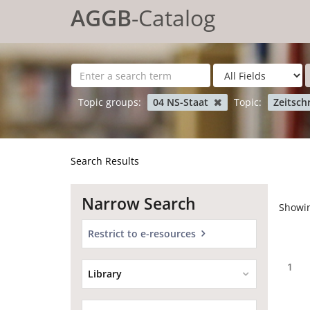
Showing
Skip to content
1 - 20
results of
818
for search '
'
AGGB
-Catalog
Topic groups:
04 NS-Staat
Topic:
Zeitsch
Search Results
Narrow Search
Showi
Restrict to e-resources
1
Library