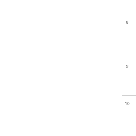
8
9
10