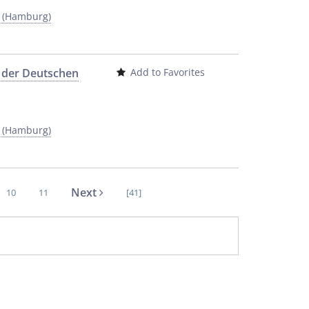
y (Hamburg)
t der Deutschen
Add to Favorites
y (Hamburg)
Next
10
11
[41]