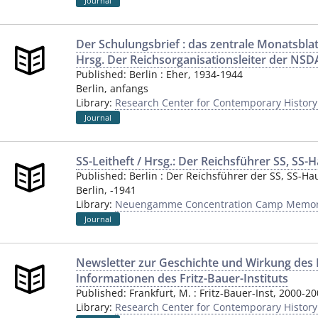
Journal
Der Schulungsbrief : das zentrale Monatsbla
Hrsg. Der Reichsorganisationsleiter der NS
Published:
Berlin
:
Eher
,
1934-1944
Berlin
,
anfangs
Library:
Research Center for Contemporary Histor
Journal
SS-Leitheft / Hrsg.: Der Reichsführer SS, SS
Published:
Berlin
:
Der Reichsführer der SS, SS-H
Berlin
,
-1941
Library:
Neuengamme Concentration Camp Memori
Journal
Newsletter zur Geschichte und Wirkung des 
Informationen des Fritz-Bauer-Instituts
Published:
Frankfurt, M.
:
Fritz-Bauer-Inst
,
2000-20
Library:
Research Center for Contemporary Histor