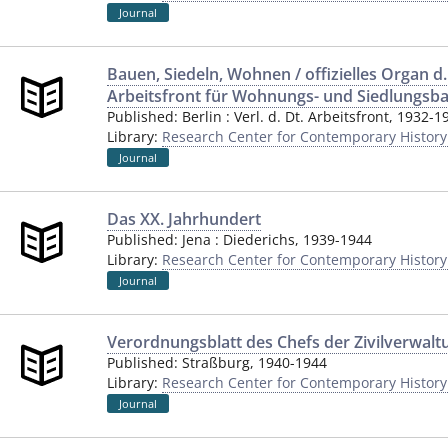
Journal
Bauen, Siedeln, Wohnen / offizielles Organ d
Arbeitsfront für Wohnungs- und Siedlungsb
Published:
Berlin
:
Verl. d. Dt. Arbeitsfront
,
1932-1
Library:
Research Center for Contemporary Histor
Journal
Das XX. Jahrhundert
Published:
Jena
:
Diederichs
,
1939-1944
Library:
Research Center for Contemporary Histor
Journal
Verordnungsblatt des Chefs der Zivilverwalt
Published:
Straßburg
,
1940-1944
Library:
Research Center for Contemporary Histor
Journal