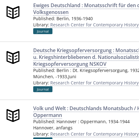
Ewiges Deutschland : Monatsschrift für den
Volksgenossen
Published:
Berlin
,
1936-1940
Library:
Research Center for Contemporary Histor
Journal
Deutsche Kriegsopferversorgung : Monatssch
u. Kriegshinterbliebenen d. Nationalsozialist
Kriegsopferversorgung NSKOV
Published:
Berlin
:
Dt. Kriegsopferversorgung
,
193
München
,
-1933,Juni
Library:
Research Center for Contemporary Histor
Journal
Volk und Welt : Deutschlands Monatsbuch / H
Oppermann
Published:
Hannover
:
Oppermann
,
1934-1944
Hannover
,
anfangs
Library:
Research Center for Contemporary Histor