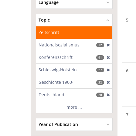
Language
Topic
5
Zeitschrift
Nationalsozialismus
[exclude]
72
Konferenzschrift
[exclude]
41
Schleswig-Holstein
[exclude]
27
6
Geschichte 1900-
[exclude]
22
Deutschland
[exclude]
20
more ...
7
Year of Publication