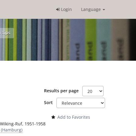
Login
Language
 Tips
Results per page
Sort
Add to Favorites
Wiking-Ruf
,
1951-1958
y (Hamburg)