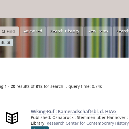
Advanced
Search History
New Items
Search
Find
rift
ng
1 - 20
results of
818
for search '
'
, query time: 0.74s
Wiking-Ruf : Kameradschaftsbl. d. HIAG
Published:
Osnabrück ; Stemmen über Hannover
:
Library:
Research Center for Contemporary Histor