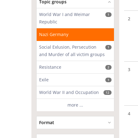
Topic groups
World War I and Weimar
1
2
Republic
Nazi Germany
Social Exlusion, Persecution
1
and Murder of all victim groups
Resistance
2
3
Exile
1
World War II and Occupation
12
more ...
4
Format