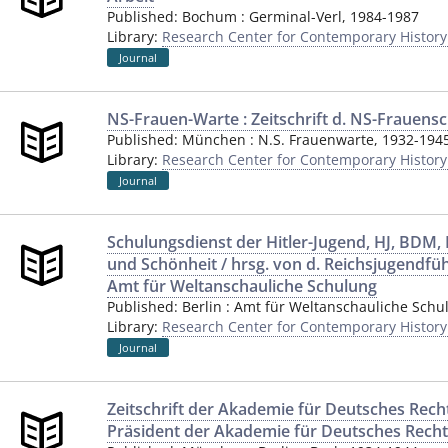
Published:
Bochum
:
Germinal-Verl
,
1984-1987
Library:
Research Center for Contemporary Histor
Journal
NS-Frauen-Warte : Zeitschrift d. NS-Frauensc
Published:
München
:
N.S. Frauenwarte
,
1932-194
Library:
Research Center for Contemporary Histor
Journal
Schulungsdienst der Hitler-Jugend, HJ, BDM
und Schönheit / hrsg. von d. Reichsjugendf
Amt für Weltanschauliche Schulung
Published:
Berlin
:
Amt für Weltanschauliche Schu
Library:
Research Center for Contemporary Histor
Journal
Zeitschrift der Akademie für Deutsches Recht
Präsident der Akademie für Deutsches Recht