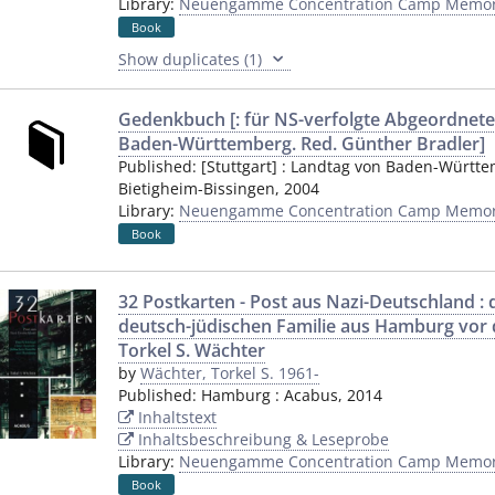
Library:
Neuengamme Concentration Camp Memori
Book
Show duplicates (1)
Gedenkbuch [: für NS-verfolgte Abgeordnete]
Baden-Württemberg. Red. Günther Bradler]
Published:
[Stuttgart]
:
Landtag von Baden-Württ
Bietigheim-Bissingen
,
2004
Library:
Neuengamme Concentration Camp Memori
Book
32 Postkarten - Post aus Nazi-Deutschland : 
deutsch-jüdischen Familie aus Hamburg vor 
Torkel S. Wächter
by
Wächter, Torkel S. 1961-
Published:
Hamburg
:
Acabus
,
2014
Inhaltstext
Inhaltsbeschreibung & Leseprobe
Library:
Neuengamme Concentration Camp Memori
Book