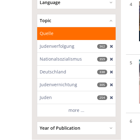
Language
4
Topic
Quelle
Judenverfolgung
[exclude]
362
Nationalsozialismus
[exclude]
359
5
Deutschland
[exclude]
338
Judenvernichtung
[exclude]
305
Juden
[exclude]
254
more ...
6
Year of Publication