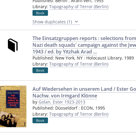
Published:
Berlin
:
Arani-Verl
,
1955
Library:
Topography of Terror (Berlin)
Book
Show duplicates (1)
The Einsatzgruppen reports : selections from
Nazi death squads' campaign against the Jews
1943 / ed. by Yitzhak Arad ...
Published:
New York, NY
:
Holocaust Library
,
1989
Library:
Topography of Terror (Berlin)
Book
Auf Wiedersehen in unserem Land / Ester Go
Nachw. von Irmgard Klönne
by
Golan, Ester 1923-2013
Published:
Düsseldorf
:
ECON
,
1995
Library:
Topography of Terror (Berlin)
Book