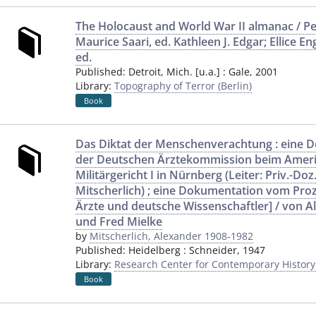
The Holocaust and World War II almanac / Pe
Maurice Saari, ed. Kathleen J. Edgar; Ellice E
ed.
Published:
Detroit, Mich. [u.a.]
:
Gale
,
2001
Library:
Topography of Terror (Berlin)
Book
Das Diktat der Menschenverachtung : eine D
der Deutschen Ärztekommission beim Amer
Militärgericht I in Nürnberg (Leiter: Priv.-Do
Mitscherlich) ; eine Dokumentation vom Proz
Ärzte und deutsche Wissenschaftler] / von A
und Fred Mielke
by
Mitscherlich, Alexander 1908-1982
Published:
Heidelberg
:
Schneider
,
1947
Library:
Research Center for Contemporary Histor
Book