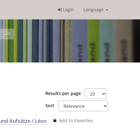
Login
Language
 Tips
Results per page
Sort
nd Aufsätze / Léon
Add to Favorites