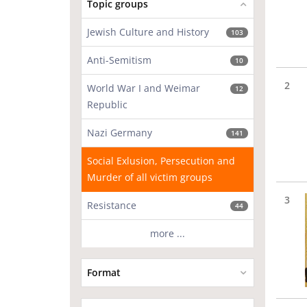
Topic groups
Jewish Culture and History
103
Anti-Semitism
10
2
World War I and Weimar
12
Republic
Nazi Germany
141
Social Exlusion, Persecution and
Murder of all victim groups
3
Resistance
44
more ...
Format