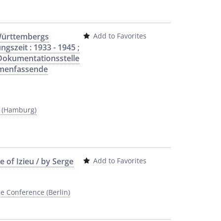
-Württembergs
Add to Favorites
gszeit : 1933 - 1945 ;
 Dokumentationsstelle
mmenfassende
y (Hamburg)
 of Izieu / by Serge
Add to Favorites
e Conference (Berlin)