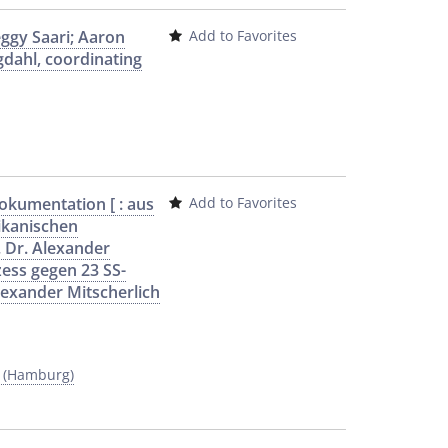
ggy Saari; Aaron
Add to Favorites
ngdahl, coordinating
okumentation [ : aus
Add to Favorites
ikanischen
z. Dr. Alexander
ess gegen 23 SS-
lexander Mitscherlich
y (Hamburg)