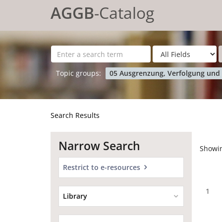
Showing
Skip to content
1 - 20
results of
1,299
for search '
'
AGGB
-Catalog
Topic groups:
05 Ausgrenzung, Verfolgung und
Search Results
Narrow Search
Showi
Restrict to e-resources
1
Library