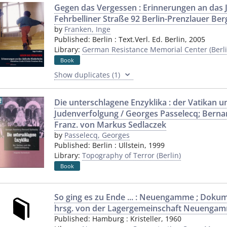
Gegen das Vergessen : Erinnerungen an das 
Fehrbelliner Straße 92 Berlin-Prenzlauer Ber
by
Franken, Inge
Published:
Berlin
:
Text.Verl. Ed. Berlin
,
2005
Library:
German Resistance Memorial Center (Berli
Book
Show duplicates (1)
Die unterschlagene Enzyklika : der Vatikan u
Judenverfolgung / Georges Passelecq; Bern
Franz. von Markus Sedlaczek
by
Passelecq, Georges
Published:
Berlin
:
Ullstein
,
1999
Library:
Topography of Terror (Berlin)
Book
So ging es zu Ende ... : Neuengamme ; Dokum
hrsg. von der Lagergemeinschaft Neuenga
Published:
Hamburg
:
Kristeller
,
1960