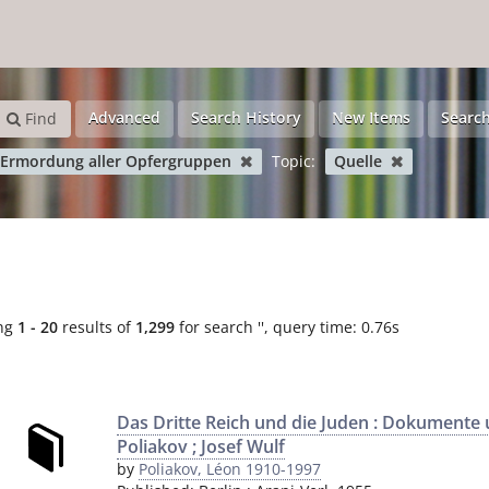
Advanced
Search History
New Items
Search
Find
 Ermordung aller Opfergruppen
Topic:
Quelle
ng
1 - 20
results of
1,299
for search '
'
, query time: 0.76s
Das Dritte Reich und die Juden : Dokumente u
Poliakov ; Josef Wulf
by
Poliakov, Léon 1910-1997