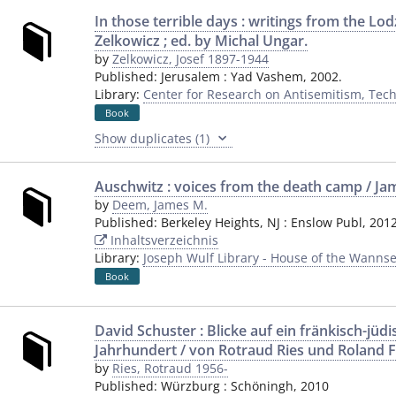
In those terrible days : writings from the Lo
Zelkowicz ; ed. by Michal Ungar.
by
Zelkowicz, Josef 1897-1944
Published:
Jerusalem
:
Yad Vashem
,
2002.
Library:
Center for Research on Antisemitism, Techn
Book
Show duplicates (1)
Auschwitz : voices from the death camp / J
by
Deem, James M.
Published:
Berkeley Heights, NJ
:
Enslow Publ
,
201
Inhaltsverzeichnis
Library:
Joseph Wulf Library - House of the Wannse
Book
David Schuster : Blicke auf ein fränkisch-jü
Jahrhundert / von Rotraud Ries und Roland 
by
Ries, Rotraud 1956-
Published:
Würzburg
:
Schöningh
,
2010