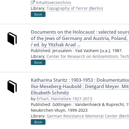
Inhaltsverzeichnis
Library:
Topography of Terror (Berlin)
Book
Documents on the Holocaust : selected sourc
of the Jews of Germany and Austria, Poland,
/ ed. by Yitzhak Arad ...
Published:
Jerusalem
:
Yad Vashem [u.a.]
,
1987.
Library:
Center for Research on Antisemitism, Techn
Book
Katharina Staritz : 1903-1953 : Dokumentatio
Ilse Meseberg-Haubold ; Dietgard Meyer. Mi
Elisabeth Schmitz
by
Erhart, Hannelore 1927-2013
Published:
Göttingen
:
Vandenhoeck & Ruprecht
,
1
Neukirchen-Vluyn
,
1999-2023
Library:
German Resistance Memorial Center (Berli
Book