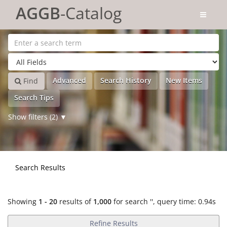
Showing
Skip to content
1 - 20
results of
1,000
for search '
'
AGGB
-Catalog
Advanced
Search History
New Items
Find
Search Tips
Show filters (2)
Search Results
Showing
1 - 20
results of
1,000
for search '
'
, query time: 0.94s
Refine Results