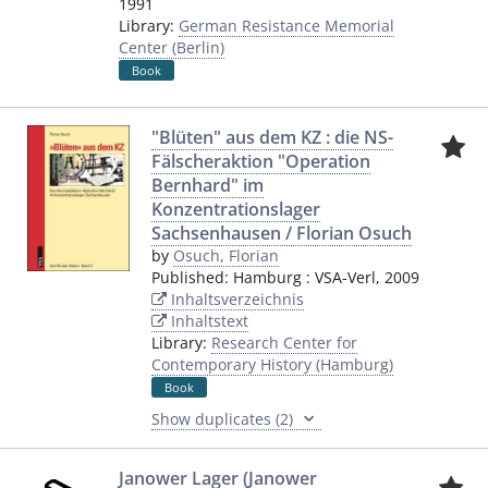
1991
Library:
German Resistance Memorial
Center (Berlin)
Book
"Blüten" aus dem KZ : die NS-
Fälscheraktion "Operation
Bernhard" im
Konzentrationslager
Sachsenhausen / Florian Osuch
by
Osuch, Florian
Published:
Hamburg
:
VSA-Verl
,
2009
Inhaltsverzeichnis
Inhaltstext
Library:
Research Center for
Contemporary History (Hamburg)
Book
Show duplicates (2)
Janower Lager (Janower