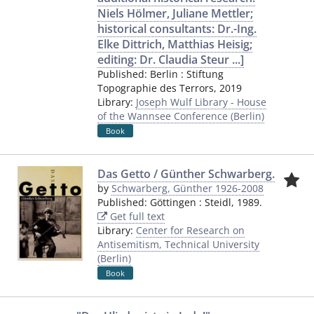
Niels Hölmer, Juliane Mettler;
historical consultants: Dr.-Ing.
Elke Dittrich, Matthias Heisig;
editing: Dr. Claudia Steur ...]
Published:
Berlin
:
Stiftung
Topographie des Terrors
,
2019
Library:
Joseph Wulf Library - House
of the Wannsee Conference (Berlin)
Book
Das Getto / Günther Schwarberg.
by
Schwarberg, Günther 1926-2008
Published:
Göttingen
:
Steidl
,
1989.
Get full text
Library:
Center for Research on
Antisemitism, Technical University
(Berlin)
Book