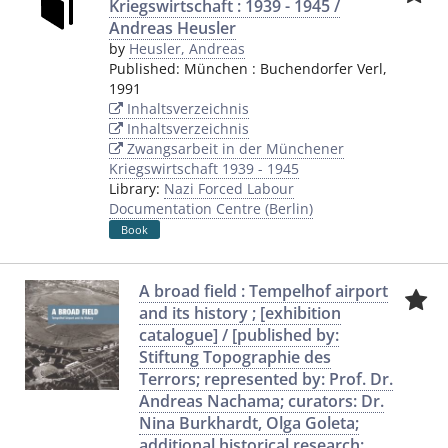
Kriegswirtschaft : 1939 - 1945 /
Andreas Heusler
by
Heusler, Andreas
Published:
München
:
Buchendorfer Verl
,
1991
Inhaltsverzeichnis
Inhaltsverzeichnis
Zwangsarbeit in der Münchener
Kriegswirtschaft 1939 - 1945
Library:
Nazi Forced Labour
Documentation Centre (Berlin)
Book
A broad field : Tempelhof airport
and its history ; [exhibition
catalogue] / [published by:
Stiftung Topographie des
Terrors; represented by: Prof. Dr.
Andreas Nachama; curators: Dr.
Nina Burkhardt, Olga Goleta;
additional historical research: