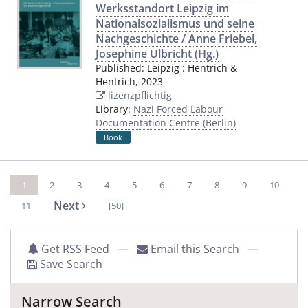
Werksstandort Leipzig im
Nationalsozialismus und seine
Nachgeschichte / Anne Friebel,
Josephine Ulbricht (Hg.)
Published:
Leipzig
:
Hentrich &
Hentrich
,
2023
lizenzpflichtig
Library:
Nazi Forced Labour
Documentation Centre (Berlin)
Book
1
2
3
4
5
6
7
8
9
10
Next
11
[50]
Get RSS Feed
—
Email this Search
—
Save Search
Narrow Search