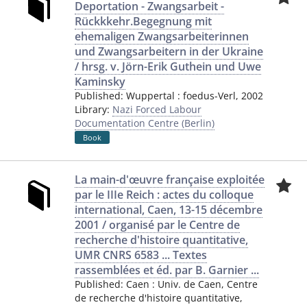
Deportation - Zwangsarbeit -
Rückkkehr.Begegnung mit
ehemaligen Zwangsarbeiterinnen
und Zwangsarbeitern in der Ukraine
/ hrsg. v. Jörn-Erik Guthein und Uwe
Kaminsky
Published:
Wuppertal
:
foedus-Verl
,
2002
Library:
Nazi Forced Labour
Documentation Centre (Berlin)
Book
La main-d'œuvre française exploitée
par le IIIe Reich : actes du colloque
international, Caen, 13-15 décembre
2001 / organisé par le Centre de
recherche d'histoire quantitative,
UMR CNRS 6583 ... Textes
rassemblées et éd. par B. Garnier ...
Published:
Caen
:
Univ. de Caen, Centre
de recherche d'histoire quantitative
,