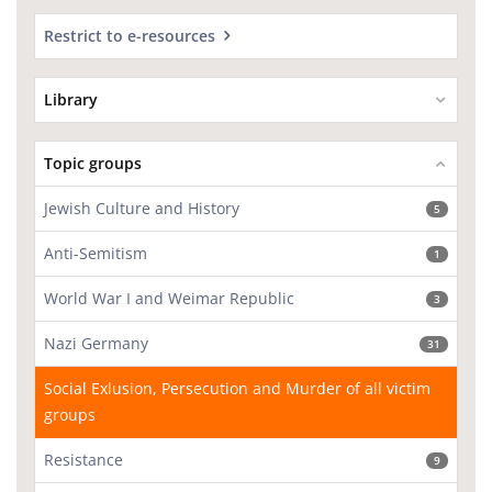
Restrict to e-resources
Library
Topic groups
Jewish Culture and History
5
Anti-Semitism
1
World War I and Weimar Republic
3
Nazi Germany
31
Social Exlusion, Persecution and Murder of all victim
groups
Resistance
9