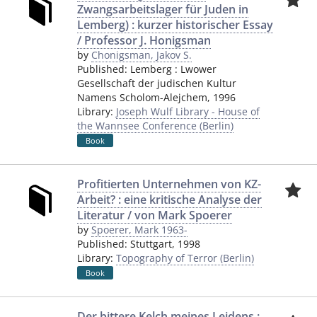
Zwangsarbeitslager für Juden in
Lemberg) : kurzer historischer Essay
/ Professor J. Honigsman
by
Chonigsman, Jakov S.
Published:
Lemberg
:
Lwower
Gesellschaft der judischen Kultur
Namens Scholom-Alejchem
,
1996
Library:
Joseph Wulf Library - House of
the Wannsee Conference (Berlin)
Book
Profitierten Unternehmen von KZ-
Arbeit? : eine kritische Analyse der
Literatur / von Mark Spoerer
by
Spoerer, Mark 1963-
Published:
Stuttgart
,
1998
Library:
Topography of Terror (Berlin)
Book
Der bittere Kelch meines Leidens :