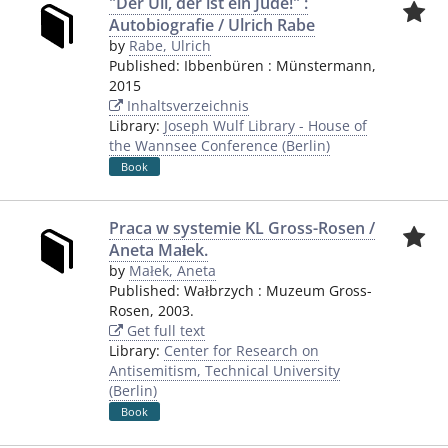
"Der Uli, der ist ein Jude!" :
Autobiografie / Ulrich Rabe
by
Rabe, Ulrich
Published:
Ibbenbüren
:
Münstermann
,
2015
Inhaltsverzeichnis
Library:
Joseph Wulf Library - House of
the Wannsee Conference (Berlin)
Book
Praca w systemie KL Gross-Rosen /
Aneta Małek.
by
Małek, Aneta
Published:
Wałbrzych
:
Muzeum Gross-
Rosen
,
2003.
Get full text
Library:
Center for Research on
Antisemitism, Technical University
(Berlin)
Book