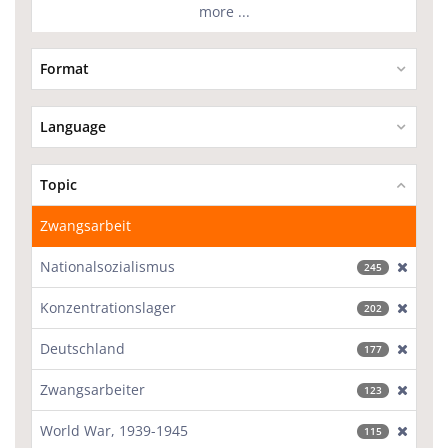
more ...
Format
Language
Topic
Zwangsarbeit
Nationalsozialismus
[excl
245
Konzentrationslager
[excl
202
Deutschland
[excl
177
Zwangsarbeiter
[excl
123
World War, 1939-1945
[excl
115