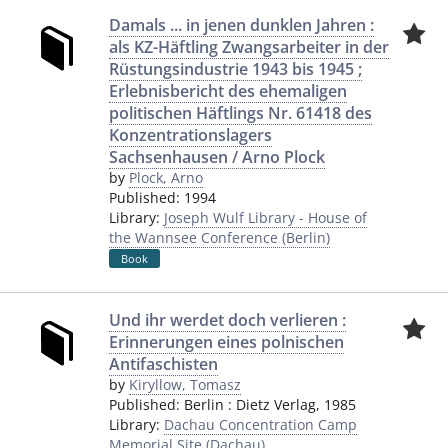
Damals ... in jenen dunklen Jahren :
als KZ-Häftling Zwangsarbeiter in der
Rüstungsindustrie 1943 bis 1945 ;
Erlebnisbericht des ehemaligen
politischen Häftlings Nr. 61418 des
Konzentrationslagers
Sachsenhausen / Arno Plock
by
Plock, Arno
Published:
1994
Library:
Joseph Wulf Library - House of
the Wannsee Conference (Berlin)
Book
Und ihr werdet doch verlieren :
Erinnerungen eines polnischen
Antifaschisten
by
Kiryllow, Tomasz
Published:
Berlin
:
Dietz Verlag
,
1985
Library:
Dachau Concentration Camp
Memorial Site (Dachau)