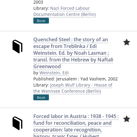
2003
Library:
Nazi Forced Labour
Documentation Centre (Berlin)
Book
Quenched Steel : the story of an
escape from Treblinka / Edi
Weinstein. Ed. by Noah Lasman ;
transl. from the Hebrew by Naftali
Greenwood
by
Weinstein, Edi
Published:
Jerusalem
:
Yad Vashem
,
2002
Library:
Joseph Wulf Library - House of
the Wannsee Conference (Berlin)
Book
Forced labor in Austria : 1938 - 1945 :
fund for reconciliation, peace and
cooperation: late recognition,
history, tragic fates / Hubert