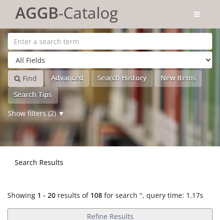
Showing
Skip to content
1 - 20
results of
108
for search '
'
AGGB
-Catalog
Advanced
Search History
New Items
Find
Search Tips
Show filters (2)
Search Results
Showing
1 - 20
results of
108
for search '
'
, query time: 1.17s
Refine Results