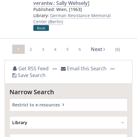
verantw.: Sally Wehsely]
Published:
Wien
,
[1963]
Library:
German Resistance Memorial
Center (Berlin)
Book
Next
1
2
3
4
5
6
[6]
Get RSS Feed
—
Email this Search
—
Save Search
Narrow Search
Restrict to e-resources
Library