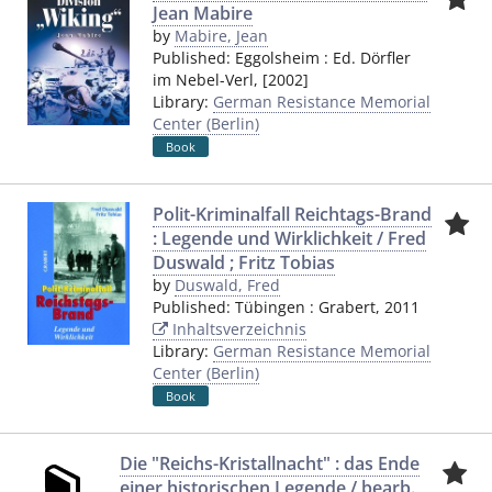
Jean Mabire
by
Mabire, Jean
Published:
Eggolsheim
:
Ed. Dörfler
im Nebel-Verl
,
[2002]
Library:
German Resistance Memorial
Center (Berlin)
Book
Polit-Kriminalfall Reichtags-Brand
: Legende und Wirklichkeit / Fred
Duswald ; Fritz Tobias
by
Duswald, Fred
Published:
Tübingen
:
Grabert
,
2011
Inhaltsverzeichnis
Library:
German Resistance Memorial
Center (Berlin)
Book
Die "Reichs-Kristallnacht" : das Ende
einer historischen Legende / bearb.