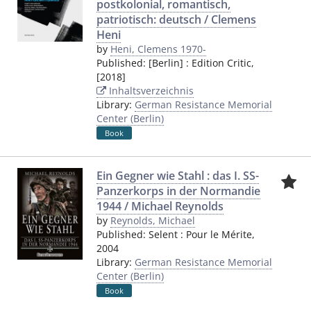
postkolonial, romantisch,
patriotisch: deutsch / Clemens
Heni
by
Heni, Clemens 1970-
Published:
[Berlin]
:
Edition Critic
,
[2018]
Inhaltsverzeichnis
Library:
German Resistance Memorial
Center (Berlin)
Book
Ein Gegner wie Stahl : das I. SS-
Panzerkorps in der Normandie
1944 / Michael Reynolds
by
Reynolds, Michael
Published:
Selent
:
Pour le Mérite
,
2004
Library:
German Resistance Memorial
Center (Berlin)
Book