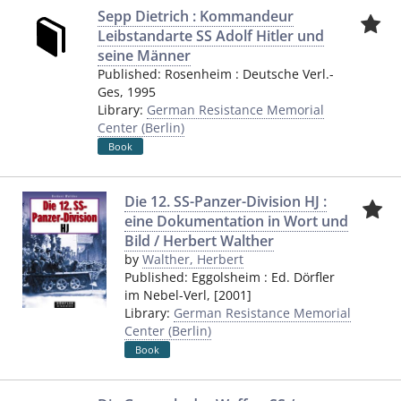
Sepp Dietrich : Kommandeur
Leibstandarte SS Adolf Hitler und
seine Männer
Published:
Rosenheim
:
Deutsche Verl.-
Ges
,
1995
Library:
German Resistance Memorial
Center (Berlin)
Book
Die 12. SS-Panzer-Division HJ :
eine Dokumentation in Wort und
Bild / Herbert Walther
by
Walther, Herbert
Published:
Eggolsheim
:
Ed. Dörfler
im Nebel-Verl
,
[2001]
Library:
German Resistance Memorial
Center (Berlin)
Book