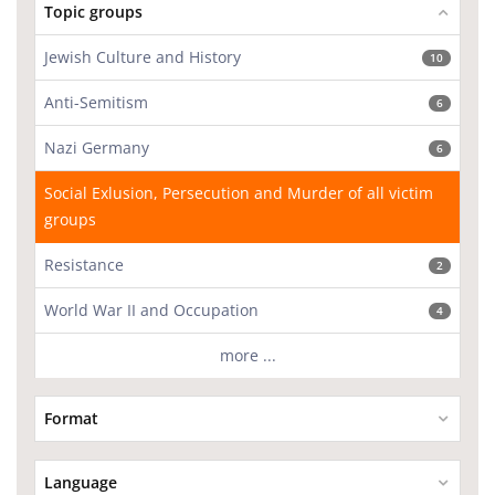
Topic groups
Jewish Culture and History
10
Anti-Semitism
6
Nazi Germany
6
Social Exlusion, Persecution and Murder of all victim
groups
Resistance
2
World War II and Occupation
4
more ...
Format
Language