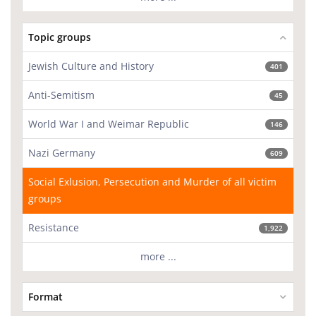
Topic groups
Jewish Culture and History
401
Anti-Semitism
45
World War I and Weimar Republic
146
Nazi Germany
609
Social Exlusion, Persecution and Murder of all victim
groups
Resistance
1,922
more ...
Format