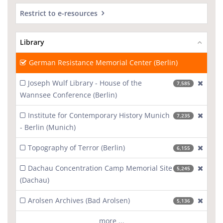
Restrict to e-resources
Library
German Resistance Memorial Center (Berlin)
Joseph Wulf Library - House of the
[excl
7,585
Wannsee Conference (Berlin)
Institute for Contemporary History Munich
[excl
7,235
- Berlin (Munich)
Topography of Terror (Berlin)
[excl
6,155
Dachau Concentration Camp Memorial Site
[excl
5,245
(Dachau)
Arolsen Archives (Bad Arolsen)
[excl
5,136
more ...