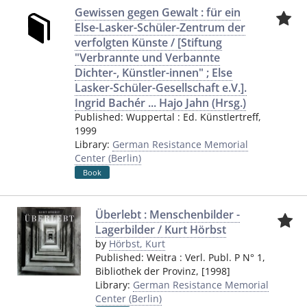
Gewissen gegen Gewalt : für ein
Else-Lasker-Schüler-Zentrum der
verfolgten Künste / [Stiftung
"Verbrannte und Verbannte
Dichter-, Künstler-innen" ; Else
Lasker-Schüler-Gesellschaft e.V.].
Ingrid Bachér ... Hajo Jahn (Hrsg.)
Published:
Wuppertal
:
Ed. Künstlertreff
,
1999
Library:
German Resistance Memorial
Center (Berlin)
Book
Überlebt : Menschenbilder -
Lagerbilder / Kurt Hörbst
by
Hörbst, Kurt
Published:
Weitra
:
Verl. Publ. P N° 1,
Bibliothek der Provinz
,
[1998]
Library:
German Resistance Memorial
Center (Berlin)