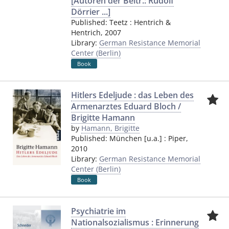
[Autoren der Beitr.: Rudolf
Dörrier ...]
Published:
Teetz
:
Hentrich &
Hentrich
,
2007
Library:
German Resistance Memorial
Center (Berlin)
Book
Hitlers Edeljude : das Leben des
Armenarztes Eduard Bloch /
Brigitte Hamann
by
Hamann, Brigitte
Published:
München [u.a.]
:
Piper
,
2010
Library:
German Resistance Memorial
Center (Berlin)
Book
Psychiatrie im
Nationalsozialismus : Erinnerung