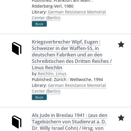
Published:
Frankfurt am Main
:
Röderberg-Verl
,
1980
Library:
German Resistance Memorial
Center (Berlin)
Book
Kriegsverbrecher Wipf, Eugen :
Schweizer in der Waffen-SS, in
deutschen Fabriken und an den
Schreibtischen des Dritten Reiches /
Linus Reichlin
by
Reichlin, Linus
Published:
Zürich
:
Weltwoche
,
1994
Library:
German Resistance Memorial
Center (Berlin)
Book
Als Jude in Breslau 1941 : (aus den
Tagebüchern von Studienrat a. D.
Dr. Willy Israel Cohn) / Hrsg. von