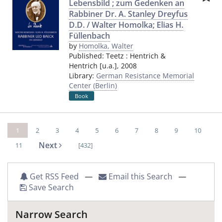
Lebensbild ; zum Gedenken an
Rabbiner Dr. A. Stanley Dreyfus
D.D. / Walter Homolka; Elias H.
Füllenbach
by
Homolka, Walter
Published:
Teetz
:
Hentrich &
Hentrich [u.a.]
,
2008
Library:
German Resistance Memorial
Center (Berlin)
Book
1
2
3
4
5
6
7
8
9
10
Next
11
[432]
Get RSS Feed
—
Email this Search
—
Save Search
Narrow Search