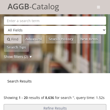
Showing
Skip to content
1 - 20
results of
8,636
for search '
'
AGGB
-Catalog
Advanced
Search History
New Items
Find
Search Tips
Show filters (2)
Search Results
Showing
1 - 20
results of
8,636
for search '
'
, query time: 1.52s
Refine Results