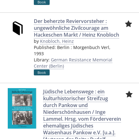
Book
Der beherzte Reviervorsteher :
ungewöhnliche Zivilcourage am
Hackeschen Markt / Heinz Knobloch
by
Knobloch, Heinz
Published:
Berlin
:
Morgenbuch Verl
,
1993
Library:
German Resistance Memorial
Center (Berlin)
Book
Jüdische Lebenswege : ein
kulturhistorischer Streifzug
durch Pankow und
Niederschönhausen / Inge
Lammel. Hrsg. vom Förderverein
ehemaliges Jüdisches
Waisenhaus Pankow e.V. [u.a.].