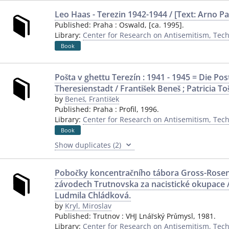
Leo Haas - Terezin 1942-1944 / [Text: Arno Pař
Published:
Praha
:
Oswald
,
[ca. 1995].
Library:
Center for Research on Antisemitism, Techn
Book
Pošta v ghettu Terezín : 1941 - 1945 = Die Po
Theresienstadt / František Beneš ; Patricia T
by
Beneš, František
Published:
Praha
:
Profil
,
1996.
Library:
Center for Research on Antisemitism, Techn
Book
Show duplicates (2)
Pobočky koncentračního tábora Gross-Rosen
závodech Trutnovska za nacistické okupace / 
Ludmila Chládková.
by
Kryl, Miroslav
Published:
Trutnov
:
VHJ Lnářský Průmysl
,
1981.
Library:
Center for Research on Antisemitism, Techn