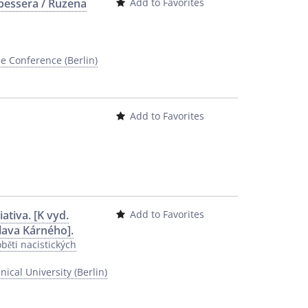
bessera / Ruzena
Add to Favorites
e Conference (Berlin)
Add to Favorites
ativa. [K vyd.
Add to Favorites
lava Kárného].
běti nacistických
ical University (Berlin)