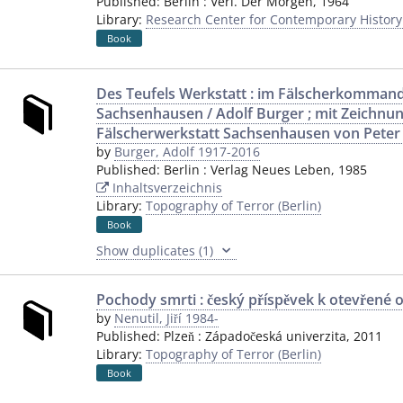
Published:
Berlin
:
Verl. Der Morgen
,
1964
Library:
Research Center for Contemporary Histor
Book
Des Teufels Werkstatt : im Fälscherkomman
Sachsenhausen / Adolf Burger ; mit Zeichnu
Fälscherwerkstatt Sachsenhausen von Peter
by
Burger, Adolf 1917-2016
Published:
Berlin
:
Verlag Neues Leben
,
1985
Inhaltsverzeichnis
Library:
Topography of Terror (Berlin)
Book
Show duplicates (1)
Pochody smrti : český příspěvek k otevřené ot
by
Nenutil, Jiří 1984-
Published:
Plzeň
:
Západočeská univerzita
,
2011
Library:
Topography of Terror (Berlin)
Book