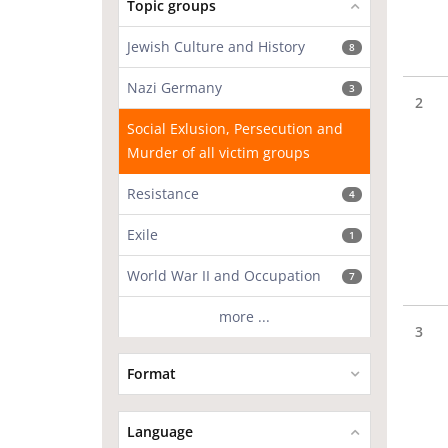
Topic groups
Jewish Culture and History
8
Nazi Germany
3
2
Social Exlusion, Persecution and
Murder of all victim groups
Resistance
4
Exile
1
World War II and Occupation
7
more ...
3
Format
Language