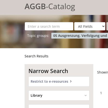
Showing
Skip to content
1 - 20
results of
149
for search '
'
AGGB
-Catalog
Topic groups:
05 Ausgrenzung, Verfolgung und
Search Results
Narrow Search
Showi
Restrict to e-resources
1
Library