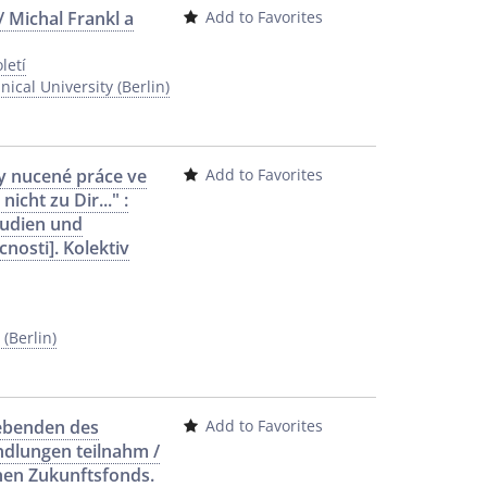
/ Michal Frankl a
Add to Favorites
letí
ical University (Berlin)
by nucené práce ve
Add to Favorites
cht zu Dir..." :
tudien und
osti]. Kolektiv
(Berlin)
lebenden des
Add to Favorites
ndlungen teilnahm /
hen Zukunftsfonds.