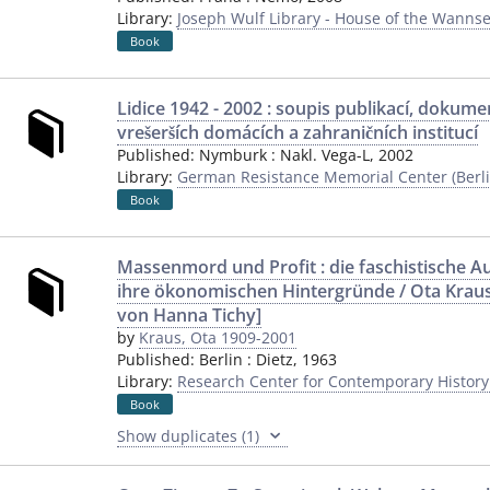
Library:
Joseph Wulf Library - House of the Wannse
Book
Lidice 1942 - 2002 : soupis publikací, dokum
vrešerších domácích a zahraničních institucí
Published:
Nymburk
:
Nakl. Vega-L
,
2002
Library:
German Resistance Memorial Center (Berli
Book
Massenmord und Profit : die faschistische A
ihre ökonomischen Hintergründe / Ota Kraus;
von Hanna Tichy]
by
Kraus, Ota 1909-2001
Published:
Berlin
:
Dietz
,
1963
Library:
Research Center for Contemporary Histor
Book
Show duplicates (1)