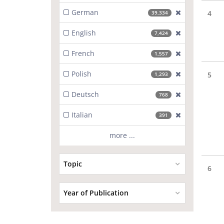
German
[exclude]
4
39,334
English
[exclude]
7,424
French
[exclude]
1,557
Polish
[exclude]
5
1,293
Deutsch
[exclude]
768
Italian
[exclude]
391
more ...
Topic
6
Year of Publication