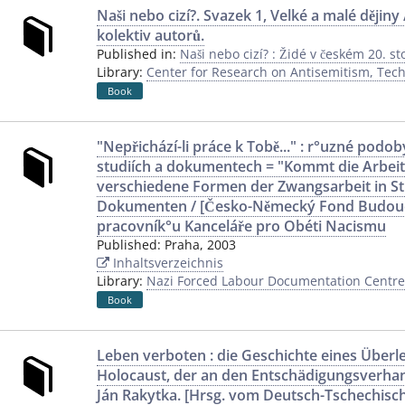
Naši nebo cizí?. Svazek 1, Velké a malé dějiny 
kolektiv autorů.
Published in:
Naši nebo cizí? : Židé v českém 20. sto
Library:
Center for Research on Antisemitism, Techn
Book
"Nepřichází-li práce k Tobě..." : r°uzné podo
studiích a dokumentech = "Kommt die Arbeit ni
verschiedene Formen der Zwangsarbeit in S
Dokumenten / [Česko-Německý Fond Budoucn
pracovník°u Kanceláře pro Obéti Nacismu
Published:
Praha
,
2003
Inhaltsverzeichnis
Library:
Nazi Forced Labour Documentation Centre 
Book
Leben verboten : die Geschichte eines Über
Holocaust, der an den Entschädigungsverha
Ján Rakytka. [Hrsg. vom Deutsch-Tschechisc