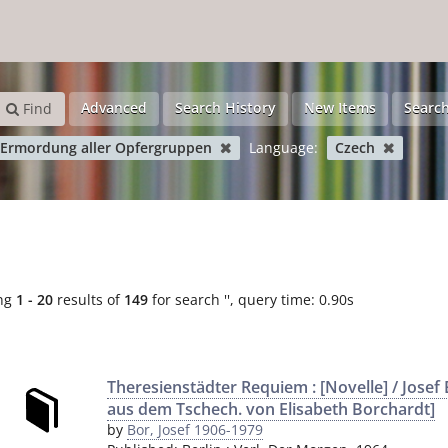
Advanced
Search History
New Items
Search
Find
 Ermordung aller Opfergruppen
Language:
Czech
ng
1 - 20
results of
149
for search '
'
, query time: 0.90s
Theresienstädter Requiem : [Novelle] / Josef 
aus dem Tschech. von Elisabeth Borchardt]
by
Bor, Josef 1906-1979