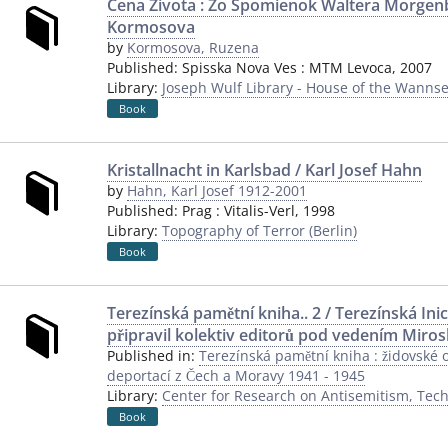
Cena Zivota : Zo Spomienok Waltera Morgen
Kormosova
by
Kormosova, Ruzena
Published:
Spisska Nova Ves
:
MTM Levoca
,
2007
Library:
Joseph Wulf Library - House of the Wannse
Book
Kristallnacht in Karlsbad / Karl Josef Hahn
by
Hahn, Karl Josef 1912-2001
Published:
Prag
:
Vitalis-Verl
,
1998
Library:
Topography of Terror (Berlin)
Book
Terezínská pamětní kniha.. 2 / Terezínská Inici
připravil kolektiv editorů pod vedením Miros
Published in:
Terezínská pamětní kniha : židovské o
deportací z Čech a Moravy 1941 - 1945
Library:
Center for Research on Antisemitism, Techn
Book