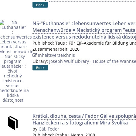
Book
NS-"Euthanasie" : lebensunwertes Leben ve
Menschenwürde = Nacistický program "eutan
existence versus nedotknutelná lidská důsto
Published:
Taus
:
Für EJF-Akademie für Bildung und
Zusammenarbeit
,
2020
Inhaltsverzeichnis
Library:
Joseph Wulf Library - House of the Wannse
Book
Krátká, dlouha, cesta / Fedor Gál ve spolupr
Hanzléckem a s fotografiemi Mira Švolíka
by
Gál, Fedor
Published:
Praha
:
Nemo
,
2008