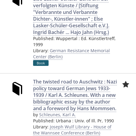
verfolgten Künste / [Stiftung
"Verbrannte und Verbannte
Dichter-, Künstler-innen" ; Else
Lasker-Schüler-Gesellschaft e.V.].
Ingrid Bachér ... Hajo Jahn (Hrsg.)
Published:
Wuppertal
:
Ed. Künstlertreff
,
1999
Library:
German Resistance Memorial
Center (Berlin)
Book
The twisted road to Auschwitz : Nazi
policy toward German Jews 1933-
1939 / Karl A. Schleunes. With a new
bibliographic essay by the author
and a foreword by Hans Mommsen.
by
Schleunes, Karl A.
Published:
Urbana
:
Univ. of Ill. Pr
,
1990
Library:
Joseph Wulf Library - House of
the Wannsee Conference (Berlin)