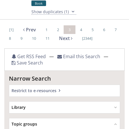
Book
Show duplicates (1)
Prev
[1]
1
2
3
4
5
6
7
Next
8
9
10
11
[2344]
Get RSS Feed
—
Email this Search
—
Save Search
Narrow Search
Restrict to e-resources
Library
Topic groups