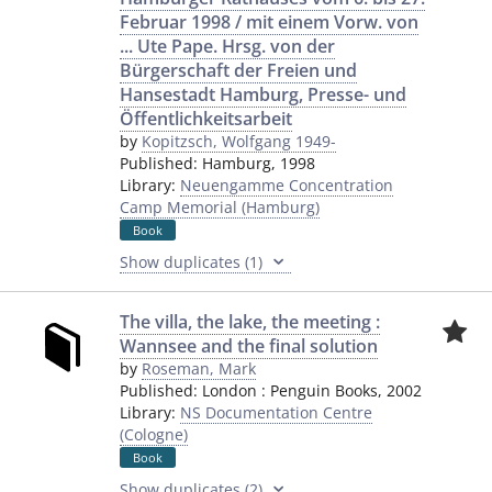
Februar 1998 / mit einem Vorw. von
... Ute Pape. Hrsg. von der
Bürgerschaft der Freien und
Hansestadt Hamburg, Presse- und
Öffentlichkeitsarbeit
by
Kopitzsch, Wolfgang 1949-
Published:
Hamburg
,
1998
Library:
Neuengamme Concentration
Camp Memorial (Hamburg)
Book
Show duplicates (1)
The villa, the lake, the meeting :
Wannsee and the final solution
by
Roseman, Mark
Published:
London
:
Penguin Books
,
2002
Library:
NS Documentation Centre
(Cologne)
Book
Show duplicates (2)