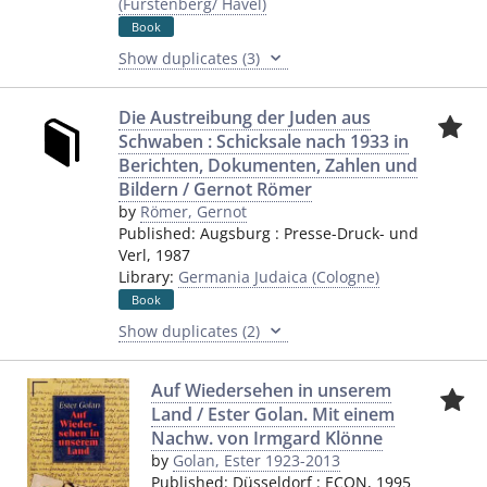
(Fürstenberg/ Havel)
Book
Show duplicates (3)
Die Austreibung der Juden aus
Schwaben : Schicksale nach 1933 in
Berichten, Dokumenten, Zahlen und
Bildern / Gernot Römer
by
Römer, Gernot
Published:
Augsburg
:
Presse-Druck- und
Verl
,
1987
Library:
Germania Judaica (Cologne)
Book
Show duplicates (2)
Auf Wiedersehen in unserem
Land / Ester Golan. Mit einem
Nachw. von Irmgard Klönne
by
Golan, Ester 1923-2013
Published:
Düsseldorf
:
ECON
,
1995