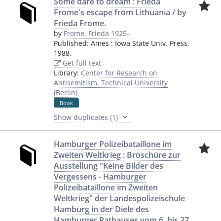
Some dare to dream : Frieda
Frome's escape from Lithuania / by
Frieda Frome.
by
Frome, Frieda 1925-
Published:
Ames
:
Iowa State Univ. Press
,
1988.
Get full text
Library:
Center for Research on
Antisemitism, Technical University
(Berlin)
Book
Show duplicates (1)
Hamburger Polizeibataillone im
Zweiten Weltkrieg : Broschüre zur
Ausstellung "Keine Bilder des
Vergessens - Hamburger
Polizeibataillone im Zweiten
Weltkrieg" der Landespolizeischule
Hamburg in der Diele des
Hamburger Rathauses vom 6. bis 27.