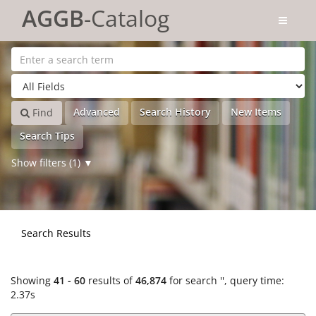
Showing
Skip to content
41 - 60
results of
46,874
for search '
'
AGGB
-Catalog
Advanced
Search History
New Items
Find
Search Tips
Show filters (1)
Search Results
Showing
41 - 60
results of
46,874
for search '
'
, query time:
2.37s