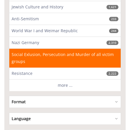
Jewish Culture and History
1,621
Anti-Semitism
233
World War I and Weimar Republic
244
Nazi Germany
2,310
Social Exlusion, Persecution and Murder of all victim
groups
Resistance
2,222
more ...
Format
Language