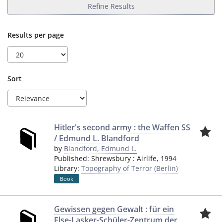
Refine Results
Results per page
Sort
Hitler's second army : the Waffen SS
/ Edmund L. Blandford
by
Blandford, Edmund L.
Published:
Shrewsbury
:
Airlife
,
1994
Library:
Topography of Terror (Berlin)
Book
Gewissen gegen Gewalt : für ein
Else-Lasker-Schüler-Zentrum der