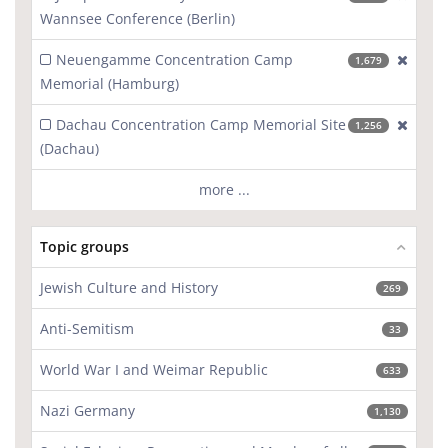
Wannsee Conference (Berlin)
Neuengamme Concentration Camp
[excl
1,679
Memorial (Hamburg)
Dachau Concentration Camp Memorial Site
[excl
1,256
(Dachau)
more ...
Topic groups
Jewish Culture and History
269
Anti-Semitism
33
World War I and Weimar Republic
633
Nazi Germany
1,130