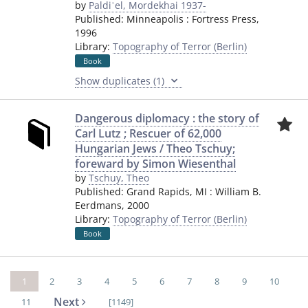
by
Paldiʾel, Mordekhai 1937-
Published:
Minneapolis
:
Fortress Press
,
1996
Library:
Topography of Terror (Berlin)
Book
Show duplicates (1)
Dangerous diplomacy : the story of
Carl Lutz ; Rescuer of 62,000
Hungarian Jews / Theo Tschuy;
foreward by Simon Wiesenthal
by
Tschuy, Theo
Published:
Grand Rapids, MI
:
William B.
Eerdmans
,
2000
Library:
Topography of Terror (Berlin)
Book
1
2
3
4
5
6
7
8
9
10
Next
11
[1149]