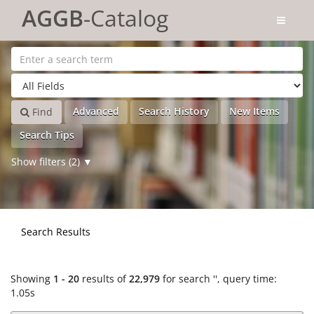
Showing
Skip to content
1 - 20
results of
22,979
for search '
'
AGGB
-Catalog
Advanced
Search History
New Items
Find
Search Tips
Show filters (2)
Search Results
Showing
1 - 20
results of
22,979
for search '
'
, query time:
1.05s