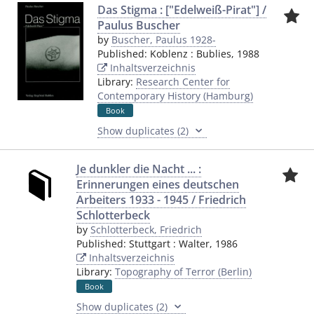
Das Stigma : ["Edelweiß-Pirat"] /
Paulus Buscher
by
Buscher, Paulus 1928-
Published:
Koblenz
:
Bublies
,
1988
Inhaltsverzeichnis
Library:
Research Center for
Contemporary History (Hamburg)
Book
Show duplicates (2)
Je dunkler die Nacht ... :
Erinnerungen eines deutschen
Arbeiters 1933 - 1945 / Friedrich
Schlotterbeck
by
Schlotterbeck, Friedrich
Published:
Stuttgart
:
Walter
,
1986
Inhaltsverzeichnis
Library:
Topography of Terror (Berlin)
Book
Show duplicates (2)