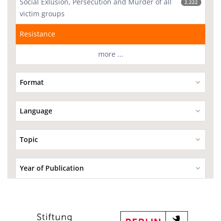
Social Exlusion, Persecution and Murder of all
2,222
victim groups
Resistance
more ...
Format
Language
Topic
Year of Publication