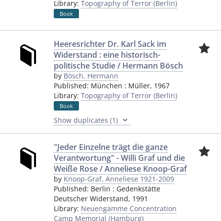
Library:
Topography of Terror (Berlin)
Book
Heeresrichter Dr. Karl Sack im
Widerstand : eine historisch-
politische Studie / Hermann Bösch
by
Bösch, Hermann
Published:
München
:
Müller
,
1967
Library:
Topography of Terror (Berlin)
Book
Show duplicates (1)
"Jeder Einzelne trägt die ganze
Verantwortung" - Willi Graf und die
Weiße Rose / Anneliese Knoop-Graf
by
Knoop-Graf, Anneliese 1921-2009
Published:
Berlin
:
Gedenkstätte
Deutscher Widerstand
,
1991
Library:
Neuengamme Concentration
Camp Memorial (Hamburg)