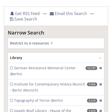
Get RSS Feed
—
Email this Search
—
Save Search
Narrow Search
Restrict to e-resources
Library
German Resistance Memorial Center
[excl
12,197
(Berlin)
Institute for Contemporary History Munich
[excl
3,956
- Berlin (Munich)
Topography of Terror (Berlin)
[excl
2,214
Joseph Wulf Library - House of the
[excl
1,875