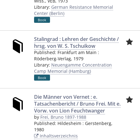
Wiss., VEB
,
1973
Library:
German Resistance Memorial
Center (Berlin)
Book
Stalingrad : Lehren der Geschichte /
hrsg. von W. S. Tschuikow
Published:
Frankfurt am Main
:
Röderberg-Verlag
,
1979
Library:
Neuengamme Concentration
Camp Memorial (Hamburg)
Book
Die Männer von Vernet : e.
Tatsachenbericht / Bruno Frei. Mit e.
Vorw. von Lion Feuchtwanger
by
Frei, Bruno 1897-1988
Published:
Hildesheim
:
Gerstenberg
,
1980
Inhaltsverzeichnis