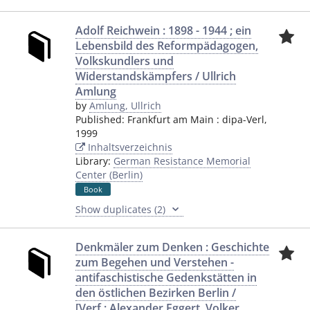
Adolf Reichwein : 1898 - 1944 ; ein
Lebensbild des Reformpädagogen,
Volkskundlers und
Widerstandskämpfers / Ullrich
Amlung
by
Amlung, Ullrich
Published:
Frankfurt am Main
:
dipa-Verl
,
1999
Inhaltsverzeichnis
Library:
German Resistance Memorial
Center (Berlin)
Book
Show duplicates (2)
Denkmäler zum Denken : Geschichte
zum Begehen und Verstehen -
antifaschistische Gedenkstätten in
den östlichen Bezirken Berlin /
[Verf.: Alexander Eggert, Volker