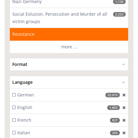
Nazi Germany
1,130
Social Exlusion, Persecution and Murder of all
2,222
victim groups
Resistance
more ...
Format
Language
German
[excl
22,015
English
[excl
1,802
French
[excl
827
Italian
[excl
292