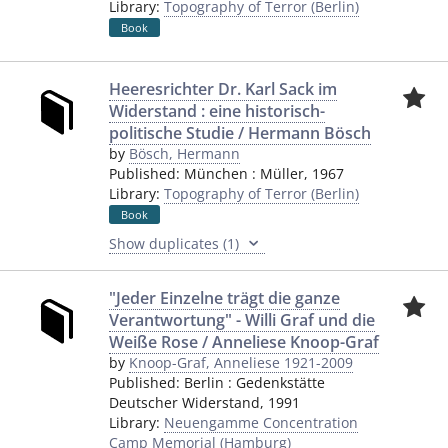
Library:
Topography of Terror (Berlin)
Book
Heeresrichter Dr. Karl Sack im
Widerstand : eine historisch-
politische Studie / Hermann Bösch
by
Bösch, Hermann
Published:
München
:
Müller
,
1967
Library:
Topography of Terror (Berlin)
Book
Show duplicates (1)
"Jeder Einzelne trägt die ganze
Verantwortung" - Willi Graf und die
Weiße Rose / Anneliese Knoop-Graf
by
Knoop-Graf, Anneliese 1921-2009
Published:
Berlin
:
Gedenkstätte
Deutscher Widerstand
,
1991
Library:
Neuengamme Concentration
Camp Memorial (Hamburg)