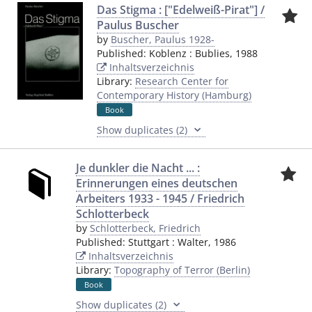
Das Stigma : ["Edelweiß-Pirat"] /
Paulus Buscher
by
Buscher, Paulus 1928-
Published:
Koblenz
:
Bublies
,
1988
Inhaltsverzeichnis
Library:
Research Center for
Contemporary History (Hamburg)
Book
Show duplicates (2)
Je dunkler die Nacht ... :
Erinnerungen eines deutschen
Arbeiters 1933 - 1945 / Friedrich
Schlotterbeck
by
Schlotterbeck, Friedrich
Published:
Stuttgart
:
Walter
,
1986
Inhaltsverzeichnis
Library:
Topography of Terror (Berlin)
Book
Show duplicates (2)