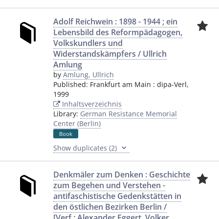
Adolf Reichwein : 1898 - 1944 ; ein
Lebensbild des Reformpädagogen,
Volkskundlers und
Widerstandskämpfers / Ullrich
Amlung
by
Amlung, Ullrich
Published:
Frankfurt am Main
:
dipa-Verl
,
1999
Inhaltsverzeichnis
Library:
German Resistance Memorial
Center (Berlin)
Book
Show duplicates (2)
Denkmäler zum Denken : Geschichte
zum Begehen und Verstehen -
antifaschistische Gedenkstätten in
den östlichen Bezirken Berlin /
[Verf.: Alexander Eggert, Volker