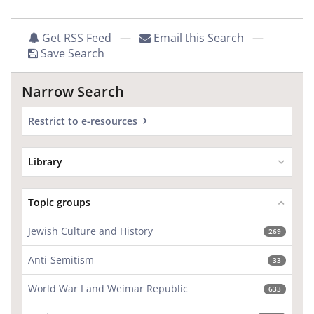
Get RSS Feed
—
Email this Search
—
Save Search
Narrow Search
Restrict to e-resources
Library
Topic groups
Jewish Culture and History
269
Anti-Semitism
33
World War I and Weimar Republic
633