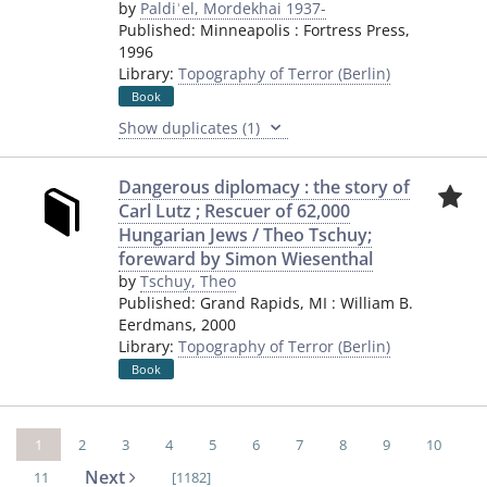
by
Paldiʾel, Mordekhai 1937-
Published:
Minneapolis
:
Fortress Press
,
1996
Library:
Topography of Terror (Berlin)
Book
Show duplicates (1)
Dangerous diplomacy : the story of
Carl Lutz ; Rescuer of 62,000
Hungarian Jews / Theo Tschuy;
foreward by Simon Wiesenthal
by
Tschuy, Theo
Published:
Grand Rapids, MI
:
William B.
Eerdmans
,
2000
Library:
Topography of Terror (Berlin)
Book
1
2
3
4
5
6
7
8
9
10
Next
11
[1182]