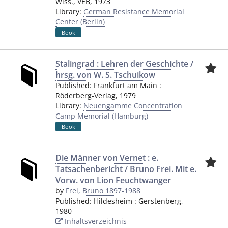
Wiss., VEB
,
1973
Library:
German Resistance Memorial
Center (Berlin)
Book
Stalingrad : Lehren der Geschichte /
hrsg. von W. S. Tschuikow
Published:
Frankfurt am Main
:
Röderberg-Verlag
,
1979
Library:
Neuengamme Concentration
Camp Memorial (Hamburg)
Book
Die Männer von Vernet : e.
Tatsachenbericht / Bruno Frei. Mit e.
Vorw. von Lion Feuchtwanger
by
Frei, Bruno 1897-1988
Published:
Hildesheim
:
Gerstenberg
,
1980
Inhaltsverzeichnis