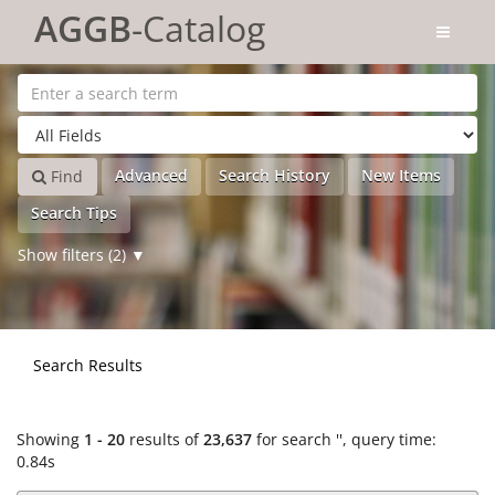
Showing
Skip to content
1 - 20
results of
23,637
for search '
'
AGGB
-Catalog
Advanced
Search History
New Items
Find
Search Tips
Show filters (2)
Search Results
Showing
1 - 20
results of
23,637
for search '
'
, query time:
0.84s