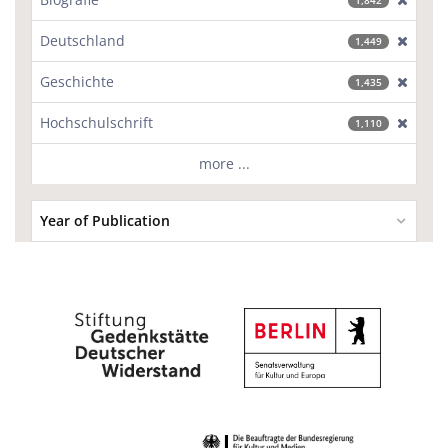
1,842
Deutschland
[excl
1,449
Geschichte
[excl
1,435
Hochschulschrift
[excl
1,110
more ...
Year of Publication