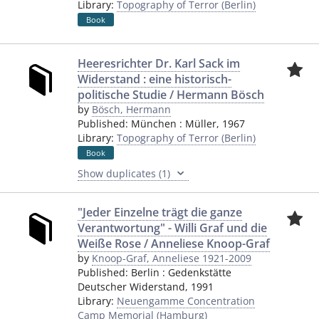
Library:
Topography of Terror (Berlin)
Book
Heeresrichter Dr. Karl Sack im
Widerstand : eine historisch-
politische Studie / Hermann Bösch
by
Bösch, Hermann
Published:
München
:
Müller
,
1967
Library:
Topography of Terror (Berlin)
Book
Show duplicates (1)
"Jeder Einzelne trägt die ganze
Verantwortung" - Willi Graf und die
Weiße Rose / Anneliese Knoop-Graf
by
Knoop-Graf, Anneliese 1921-2009
Published:
Berlin
:
Gedenkstätte
Deutscher Widerstand
,
1991
Library:
Neuengamme Concentration
Camp Memorial (Hamburg)