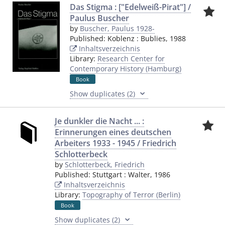
Das Stigma : ["Edelweiß-Pirat"] /
Paulus Buscher
by
Buscher, Paulus 1928-
Published:
Koblenz
:
Bublies
,
1988
Inhaltsverzeichnis
Library:
Research Center for
Contemporary History (Hamburg)
Book
Show duplicates (2)
Je dunkler die Nacht ... :
Erinnerungen eines deutschen
Arbeiters 1933 - 1945 / Friedrich
Schlotterbeck
by
Schlotterbeck, Friedrich
Published:
Stuttgart
:
Walter
,
1986
Inhaltsverzeichnis
Library:
Topography of Terror (Berlin)
Book
Show duplicates (2)