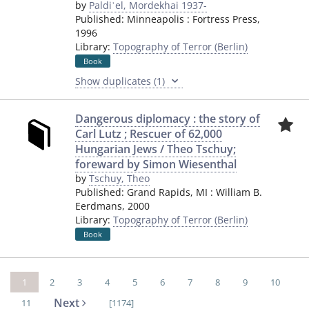
by
Paldiʾel, Mordekhai 1937-
Published:
Minneapolis
:
Fortress Press
,
1996
Library:
Topography of Terror (Berlin)
Book
Show duplicates (1)
Dangerous diplomacy : the story of
Carl Lutz ; Rescuer of 62,000
Hungarian Jews / Theo Tschuy;
foreward by Simon Wiesenthal
by
Tschuy, Theo
Published:
Grand Rapids, MI
:
William B.
Eerdmans
,
2000
Library:
Topography of Terror (Berlin)
Book
1
2
3
4
5
6
7
8
9
10
Next
11
[1174]