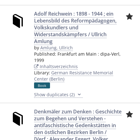
Adolf Reichwein : 1898 - 1944 ; ein
Lebensbild des Reformpädagogen,
Volkskundlers und
Widerstandskämpfers / Ullrich
Amlung
by
Amlung, Ullrich
Published:
Frankfurt am Main
:
dipa-Verl
,
1999
Inhaltsverzeichnis
Library:
German Resistance Memorial
Center (Berlin)
Book
Show duplicates (2)
Denkmäler zum Denken : Geschichte
zum Begehen und Verstehen -
antifaschistische Gedenkstätten in
den östlichen Bezirken Berlin /
[Verf.: Alexander Eggert, Volker