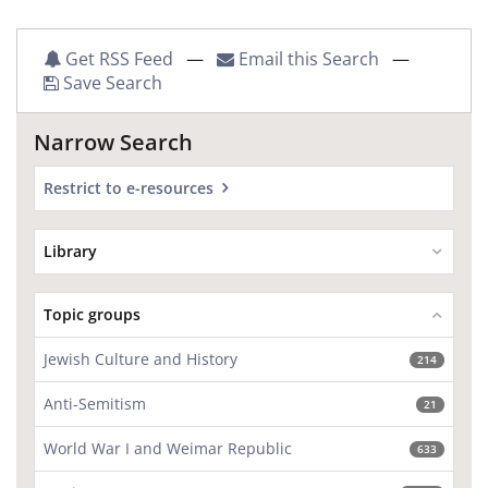
Get RSS Feed
—
Email this Search
—
Save Search
Narrow Search
Restrict to e-resources
Library
Topic groups
Jewish Culture and History
214
Anti-Semitism
21
World War I and Weimar Republic
633