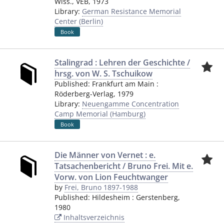
Wiss., VEB
,
1973
Library:
German Resistance Memorial
Center (Berlin)
Book
Stalingrad : Lehren der Geschichte /
hrsg. von W. S. Tschuikow
Published:
Frankfurt am Main
:
Röderberg-Verlag
,
1979
Library:
Neuengamme Concentration
Camp Memorial (Hamburg)
Book
Die Männer von Vernet : e.
Tatsachenbericht / Bruno Frei. Mit e.
Vorw. von Lion Feuchtwanger
by
Frei, Bruno 1897-1988
Published:
Hildesheim
:
Gerstenberg
,
1980
Inhaltsverzeichnis