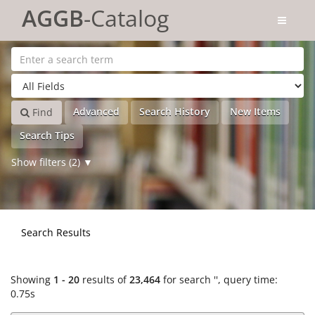
Showing
Skip to content
1 - 20
results of
23,464
for search '
'
AGGB
-Catalog
Advanced
Search History
New Items
Find
Search Tips
Show filters (2)
Search Results
Showing
1 - 20
results of
23,464
for search '
'
, query time:
0.75s