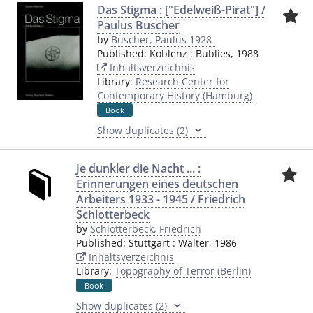
Das Stigma : ["Edelweiß-Pirat"] /
Paulus Buscher
by
Buscher, Paulus 1928-
Published:
Koblenz
:
Bublies
,
1988
Inhaltsverzeichnis
Library:
Research Center for
Contemporary History (Hamburg)
Book
Show duplicates (2)
Je dunkler die Nacht ... :
Erinnerungen eines deutschen
Arbeiters 1933 - 1945 / Friedrich
Schlotterbeck
by
Schlotterbeck, Friedrich
Published:
Stuttgart
:
Walter
,
1986
Inhaltsverzeichnis
Library:
Topography of Terror (Berlin)
Book
Show duplicates (2)