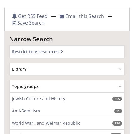
Get RSS Feed
—
Email this Search
—
Save Search
Narrow Search
Restrict to e-resources
Library
Topic groups
Jewish Culture and History
255
Anti-Semitism
31
World War I and Weimar Republic
626