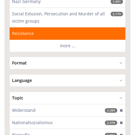
Nazi Germany
1,091
Social Exlusion, Persecution and Murder of all
2,179
victim groups
Resistance
more ...
Format
Language
Topic
Widerstand
[excl
3,384
Nationalsozialismus
[excl
2,478
Biografie
[excl