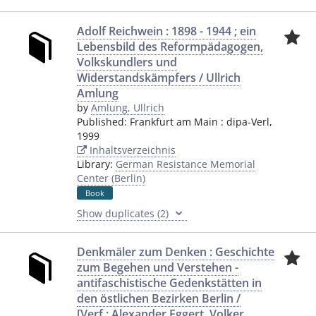
Adolf Reichwein : 1898 - 1944 ; ein
Lebensbild des Reformpädagogen,
Volkskundlers und
Widerstandskämpfers / Ullrich
Amlung
by
Amlung, Ullrich
Published:
Frankfurt am Main
:
dipa-Verl
,
1999
Inhaltsverzeichnis
Library:
German Resistance Memorial
Center (Berlin)
Book
Show duplicates (2)
Denkmäler zum Denken : Geschichte
zum Begehen und Verstehen -
antifaschistische Gedenkstätten in
den östlichen Bezirken Berlin /
[Verf.: Alexander Eggert, Volker