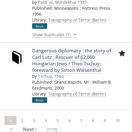
by
Paldiʾel, Mordekhai 1937-
Published:
Minneapolis
:
Fortress Press
,
1996
Library:
Topography of Terror (Berlin)
Book
Show duplicates (1)
Dangerous diplomacy : the story of
Carl Lutz ; Rescuer of 62,000
Hungarian Jews / Theo Tschuy;
foreward by Simon Wiesenthal
by
Tschuy, Theo
Published:
Grand Rapids, MI
:
William B.
Eerdmans
,
2000
Library:
Topography of Terror (Berlin)
Book
1
2
3
4
5
6
7
8
9
10
Next
11
[1170]