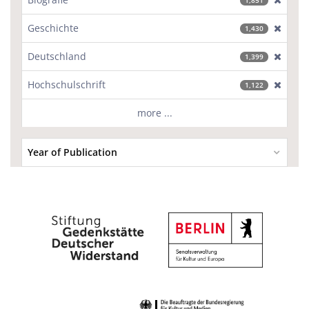
1,851
Geschichte
[excl
1,430
Deutschland
[excl
1,399
Hochschulschrift
[excl
1,122
more ...
Year of Publication