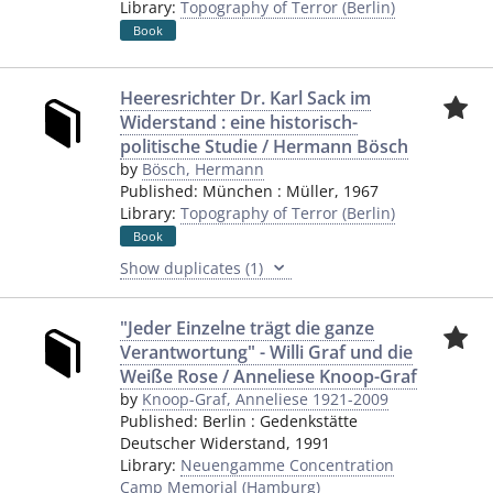
Library:
Topography of Terror (Berlin)
Book
Heeresrichter Dr. Karl Sack im
Widerstand : eine historisch-
politische Studie / Hermann Bösch
by
Bösch, Hermann
Published:
München
:
Müller
,
1967
Library:
Topography of Terror (Berlin)
Book
Show duplicates (1)
"Jeder Einzelne trägt die ganze
Verantwortung" - Willi Graf und die
Weiße Rose / Anneliese Knoop-Graf
by
Knoop-Graf, Anneliese 1921-2009
Published:
Berlin
:
Gedenkstätte
Deutscher Widerstand
,
1991
Library:
Neuengamme Concentration
Camp Memorial (Hamburg)