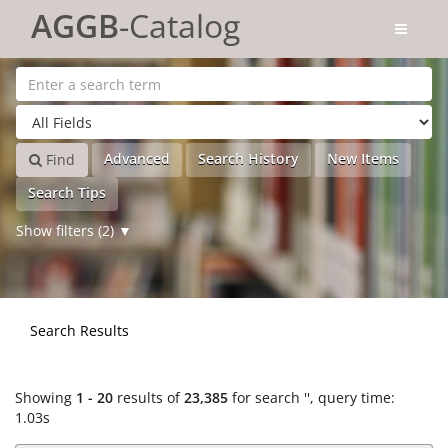
Showing
Skip to content
1 - 20
results of
23,385
for search '
'
AGGB
-Catalog
Advanced
Search History
New Items
Find
Search Tips
Show filters (2)
Search Results
Showing
1 - 20
results of
23,385
for search '
'
, query time:
1.03s