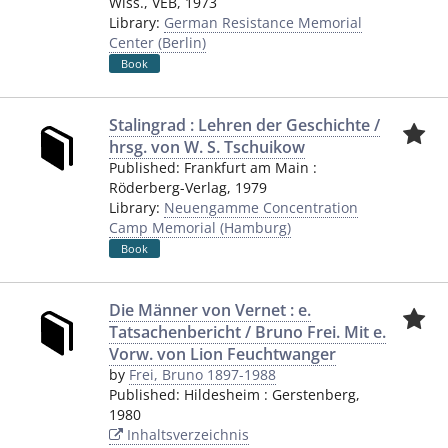
Wiss., VEB
,
1973
Library:
German Resistance Memorial
Center (Berlin)
Book
Stalingrad : Lehren der Geschichte /
hrsg. von W. S. Tschuikow
Published:
Frankfurt am Main
:
Röderberg-Verlag
,
1979
Library:
Neuengamme Concentration
Camp Memorial (Hamburg)
Book
Die Männer von Vernet : e.
Tatsachenbericht / Bruno Frei. Mit e.
Vorw. von Lion Feuchtwanger
by
Frei, Bruno 1897-1988
Published:
Hildesheim
:
Gerstenberg
,
1980
Inhaltsverzeichnis