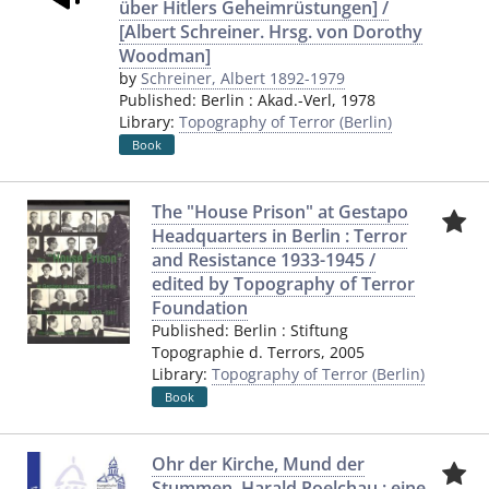
über Hitlers Geheimrüstungen] /
[Albert Schreiner. Hrsg. von Dorothy
Woodman]
by
Schreiner, Albert 1892-1979
Published:
Berlin
:
Akad.-Verl
,
1978
Library:
Topography of Terror (Berlin)
Book
The "House Prison" at Gestapo
Headquarters in Berlin : Terror
and Resistance 1933-1945 /
edited by Topography of Terror
Foundation
Published:
Berlin
:
Stiftung
Topographie d. Terrors
,
2005
Library:
Topography of Terror (Berlin)
Book
Ohr der Kirche, Mund der
Stummen. Harald Poelchau : eine