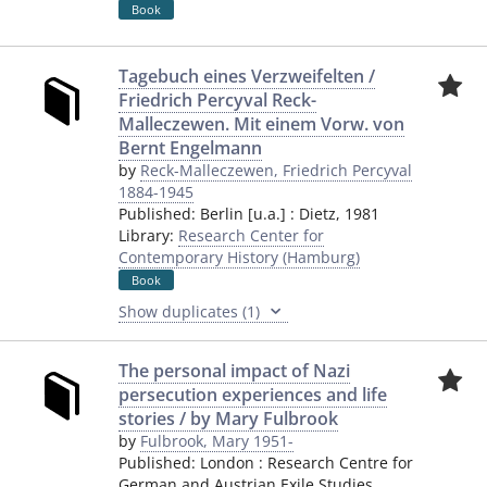
Book
Tagebuch eines Verzweifelten /
Friedrich Percyval Reck-
Malleczewen. Mit einem Vorw. von
Bernt Engelmann
by
Reck-Malleczewen, Friedrich Percyval
1884-1945
Published:
Berlin [u.a.]
:
Dietz
,
1981
Library:
Research Center for
Contemporary History (Hamburg)
Book
Show duplicates (1)
The personal impact of Nazi
persecution experiences and life
stories / by Mary Fulbrook
by
Fulbrook, Mary 1951-
Published:
London
:
Research Centre for
German and Austrian Exile Studies,