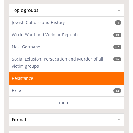
Topic groups
Jewish Culture and History
4
World War I and Weimar Republic
10
Nazi Germany
67
Social Exlusion, Persecution and Murder of all
26
victim groups
Resistance
Exile
12
more ...
Format