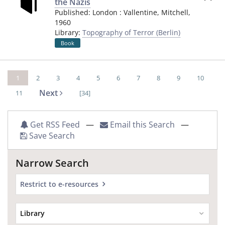
the Nazis
Published:
London
:
Vallentine, Mitchell
,
1960
Library:
Topography of Terror (Berlin)
Book
1
2
3
4
5
6
7
8
9
10
Next
11
[34]
Get RSS Feed
—
Email this Search
—
Save Search
Narrow Search
Restrict to e-resources
Library