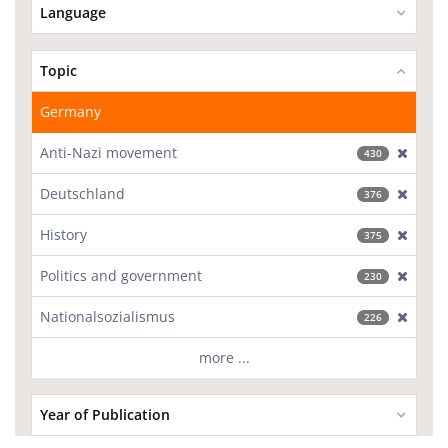
Language
Topic
Germany
Anti-Nazi movement
[excl
430
Deutschland
[excl
376
History
[excl
375
Politics and government
[excl
230
Nationalsozialismus
[excl
226
more ...
Year of Publication