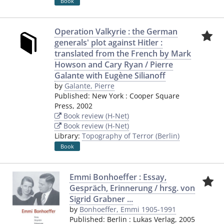
Book
Operation Valkyrie : the German
generals' plot against Hitler :
translated from the French by Mark
Howson and Cary Ryan / Pierre
Galante with Eugène Silianoff
by
Galante, Pierre
Published:
New York
:
Cooper Square
Press
,
2002
Book review (H-Net)
Book review (H-Net)
Library:
Topography of Terror (Berlin)
Book
Emmi Bonhoeffer : Essay,
Gespräch, Erinnerung / hrsg. von
Sigrid Grabner ...
by
Bonhoeffer, Emmi 1905-1991
Published:
Berlin
:
Lukas Verlag
,
2005