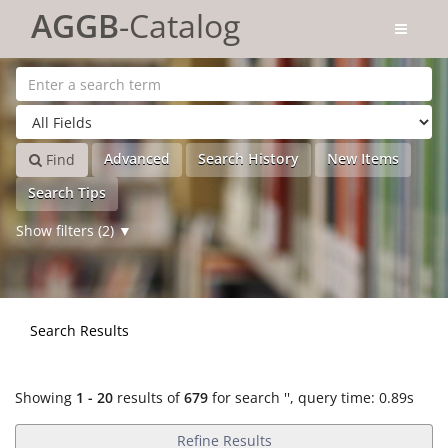
Showing
Skip to content
1 - 20
results of
679
for search '
'
AGGB
-Catalog
Advanced
Search History
New Items
Find
Search Tips
Show filters (2)
Search Results
Showing
1 - 20
results of
679
for search '
'
, query time: 0.89s
Refine Results