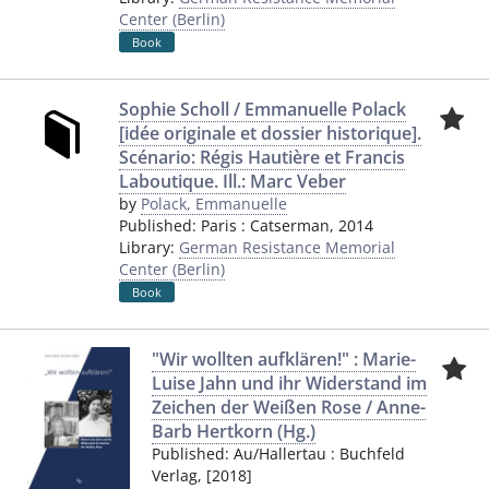
Center (Berlin)
Book
Sophie Scholl / Emmanuelle Polack
[idée originale et dossier historique].
Scénario: Régis Hautière et Francis
Laboutique. Ill.: Marc Veber
by
Polack, Emmanuelle
Published:
Paris
:
Catserman
,
2014
Library:
German Resistance Memorial
Center (Berlin)
Book
"Wir wollten aufklären!" : Marie-
Luise Jahn und ihr Widerstand im
Zeichen der Weißen Rose / Anne-
Barb Hertkorn (Hg.)
Published:
Au/Hallertau
:
Buchfeld
Verlag
,
[2018]