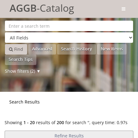
Showing
Skip to content
1 - 20
results of
200
for search '
'
AGGB
-Catalog
Advanced
Search History
New Items
Find
Search Tips
Show filters (2)
Search Results
Showing
1 - 20
results of
200
for search '
'
, query time: 0.97s
Refine Results