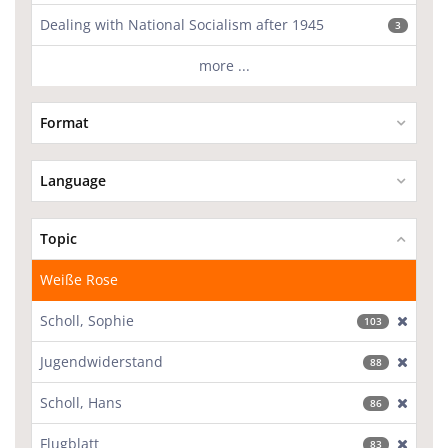
Dealing with National Socialism after 1945
3
more ...
Format
Language
Topic
Weiße Rose
Scholl, Sophie
[excl
103
Jugendwiderstand
[excl
88
Scholl, Hans
[excl
86
Flugblatt
[excl
83