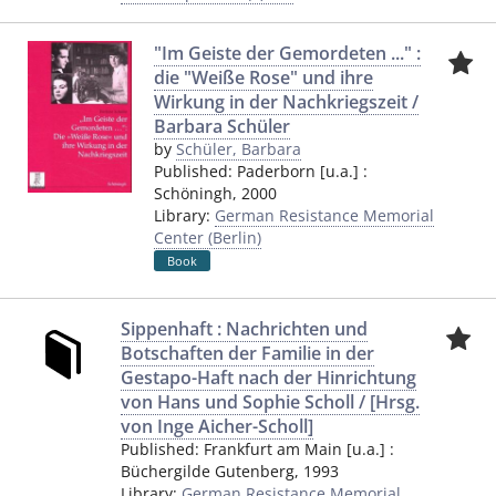
"Im Geiste der Gemordeten ..." :
die "Weiße Rose" und ihre
Wirkung in der Nachkriegszeit /
Barbara Schüler
by
Schüler, Barbara
Published:
Paderborn [u.a.]
:
Schöningh
,
2000
Library:
German Resistance Memorial
Center (Berlin)
Book
Sippenhaft : Nachrichten und
Botschaften der Familie in der
Gestapo-Haft nach der Hinrichtung
von Hans und Sophie Scholl / [Hrsg.
von Inge Aicher-Scholl]
Published:
Frankfurt am Main [u.a.]
:
Büchergilde Gutenberg
,
1993
Library:
German Resistance Memorial