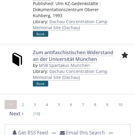
Published:
Ulm KZ-Gedenkstätte
:
Dokumentationszentrum Oberer
Kuhberg
,
1993
Library:
Dachau Concentration Camp
Memorial Site (Dachau)
Book
Zum antifaschistischen Widerstand
an der Universität München
by
MSB Spartakus München
Library:
Dachau Concentration Camp
Memorial Site (Dachau)
Book
1
2
3
4
5
6
7
8
9
10
Next
[10]
Get RSS Feed
—
Email this Search
—