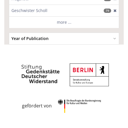
Geschwister Scholl
[excl
79
more ...
Year of Publication
gefördert von