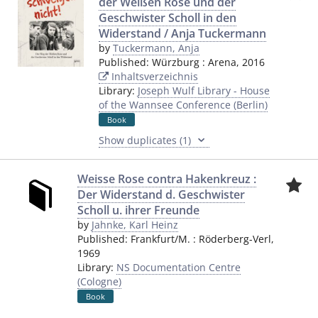
der Weißen Rose und der
Geschwister Scholl in den
Widerstand / Anja Tuckermann
by
Tuckermann, Anja
Published:
Würzburg
:
Arena
,
2016
Inhaltsverzeichnis
Library:
Joseph Wulf Library - House
of the Wannsee Conference (Berlin)
Book
Show duplicates (1)
Weisse Rose contra Hakenkreuz :
Der Widerstand d. Geschwister
Scholl u. ihrer Freunde
by
Jahnke, Karl Heinz
Published:
Frankfurt/M.
:
Röderberg-Verl
,
1969
Library:
NS Documentation Centre
(Cologne)
Book