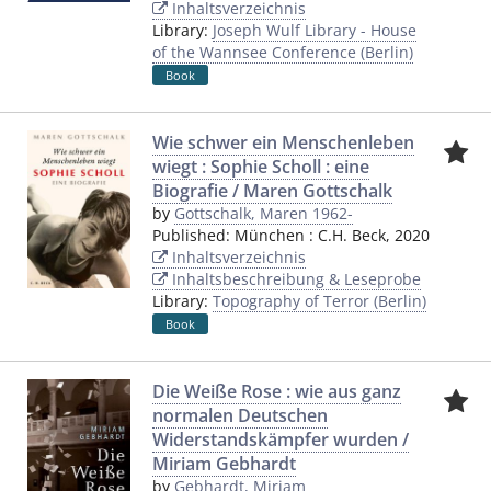
Inhaltsverzeichnis
Library:
Joseph Wulf Library - House
of the Wannsee Conference (Berlin)
Book
Wie schwer ein Menschenleben
wiegt : Sophie Scholl : eine
Biografie / Maren Gottschalk
by
Gottschalk, Maren 1962-
Published:
München
:
C.H. Beck
,
2020
Inhaltsverzeichnis
Inhaltsbeschreibung & Leseprobe
Library:
Topography of Terror (Berlin)
Book
Die Weiße Rose : wie aus ganz
normalen Deutschen
Widerstandskämpfer wurden /
Miriam Gebhardt
by
Gebhardt, Miriam