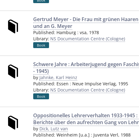
Book
Gertrud Meyer - Die Frau mit grünen Haaren
und an G. Meyer
Published:
Hamburg
:
vsa
,
1978
Library:
NS Documentation Centre (Cologne)
Book
Schwere Jahre : Arbeiterjugend gegen Fasch
- 1945)
by
Jahnke, Karl Heinz
Published:
Essen
:
Neue Impulse Verlag
,
1995
Library:
NS Documentation Centre (Cologne)
Book
Oppositionelles Lehrerverhalten 1933-1945 :
Berichte über den aufrechten Gang von Leh
by
Dick, Lutz van
Published:
Weinheim [u.a.]
:
Juventa Verl
,
1988