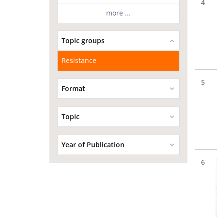
4
more ...
Topic groups
Resistance
5
Format
Topic
Year of Publication
6