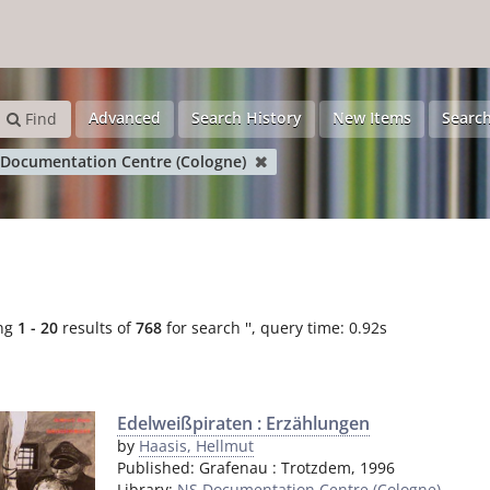
Advanced
Search History
New Items
Search
Find
Documentation Centre (Cologne)
ng
1 - 20
results of
768
for search '
'
, query time: 0.92s
Edelweißpiraten : Erzählungen
by
Haasis, Hellmut
Published:
Grafenau
:
Trotzdem
,
1996
Library:
NS Documentation Centre (Cologne)