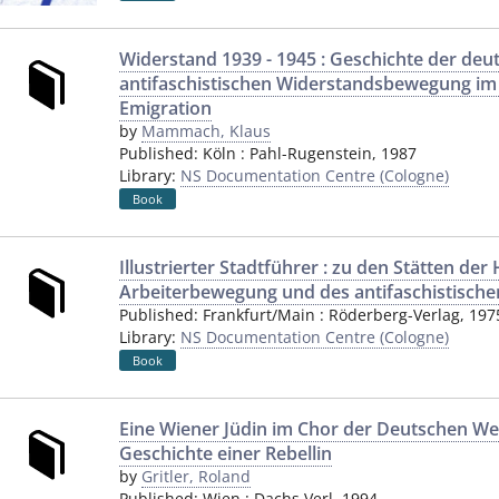
Widerstand 1939 - 1945 : Geschichte der deu
antifaschistischen Widerstandsbewegung im 
Emigration
by
Mammach, Klaus
Published:
Köln
:
Pahl-Rugenstein
,
1987
Library:
NS Documentation Centre (Cologne)
Book
Illustrierter Stadtführer : zu den Stätten de
Arbeiterbewegung und des antifaschistisch
Published:
Frankfurt/Main
:
Röderberg-Verlag
,
197
Library:
NS Documentation Centre (Cologne)
Book
Eine Wiener Jüdin im Chor der Deutschen We
Geschichte einer Rebellin
by
Gritler, Roland
Published:
Wien
:
Dachs Verl
,
1994