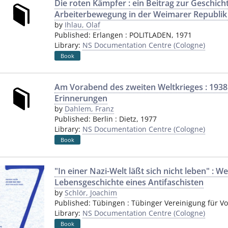
Die roten Kämpfer : ein Beitrag zur Geschich
Arbeiterbewegung in der Weimarer Republik 
by
Ihlau, Olaf
Published:
Erlangen
:
POLITLADEN
,
1971
Library:
NS Documentation Centre (Cologne)
Book
Am Vorabend des zweiten Weltkrieges : 1938
Erinnerungen
by
Dahlem, Franz
Published:
Berlin
:
Dietz
,
1977
Library:
NS Documentation Centre (Cologne)
Book
"In einer Nazi-Welt läßt sich nicht leben" : W
Lebensgeschichte eines Antifaschisten
by
Schlör, Joachim
Published:
Tübingen
:
Tübinger Vereinigung für V
Library:
NS Documentation Centre (Cologne)
Book