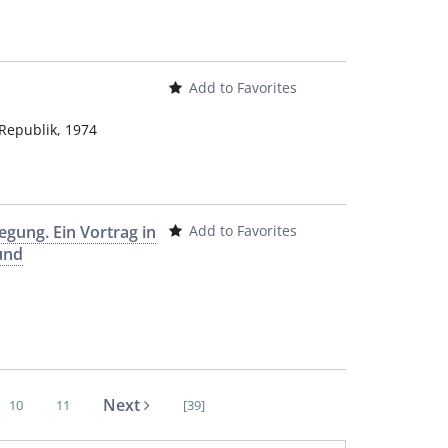
Add to Favorites
 Republik
,
1974
egung. Ein Vortrag in
Add to Favorites
und
Next
10
11
[39]