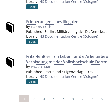
Library:
NS Documentation Centre (Cologne)
Book
Erinnerungen eines Illegalen
by
Hanke, Erich
Published:
Berlin
:
Militärverlag der Dt. Demokrat.
Library:
NS Documentation Centre (Cologne)
Book
Fritz Henßler : Ein Leben für die Arbeiterbew
Verbindung mit der Volkshochschule Dortm
by
Pawlak, Marlis
Published:
Dortmund
:
Eigenverlag
,
1978
Library:
NS Documentation Centre (Cologne)
Book
1
2
3
4
5
6
7
8
9