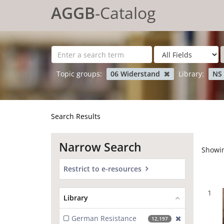
Showing
Skip to content
1 - 20
results of
768
for search '
'
AGGB
-Catalog
Topic groups:
06 Widerstand
Library:
NS 
Search Results
Narrow Search
Showi
Restrict to e-resources
1
Library
German Resistance
[exclude]
12,197