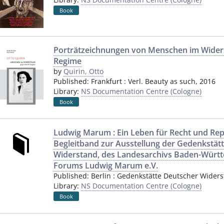
Book
Porträtzeichnungen von Menschen im Wider
Regime
by
Quirin, Otto
Published:
Frankfurt
:
Verl. Beauty as such
,
2016
Library:
NS Documentation Centre (Cologne)
Book
Ludwig Marum : Ein Leben für Recht und Repu
Begleitband zur Ausstellung der Gedenkstät
Widerstand, des Landesarchivs Baden-Würt
Forums Ludwig Marum e.V.
Published:
Berlin
:
Gedenkstätte Deutscher Wider
Library:
NS Documentation Centre (Cologne)
Book