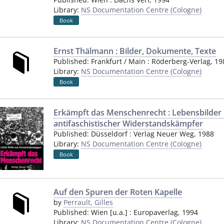
Library:
NS Documentation Centre (Cologne)
Book
Ernst Thälmann : Bilder, Dokumente, Texte
Published:
Frankfurt / Main
:
Röderberg-Verlag
,
19
Library:
NS Documentation Centre (Cologne)
Book
Erkämpft das Menschenrecht : Lebensbilder u
antifaschistischer Widerstandskämpfer
Published:
Düsseldorf
:
Verlag Neuer Weg
,
1988
Library:
NS Documentation Centre (Cologne)
Book
Auf den Spuren der Roten Kapelle
by
Perrault, Gilles
Published:
Wien [u.a.]
:
Europaverlag
,
1994
Library:
NS Documentation Centre (Cologne)