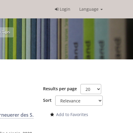
Login
Language
 Tips
Results per page
Sort
rneuerer des S.
Add to Favorites