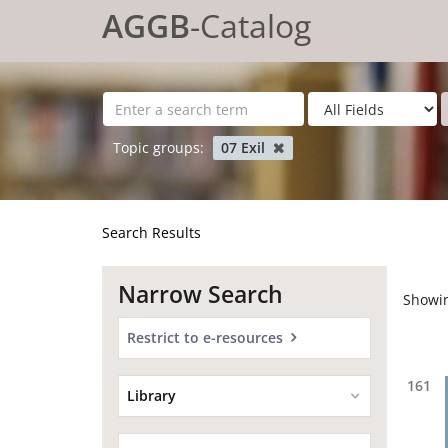
Showing
Skip to content
161 - 180
results of
7,536
for search '
'
AGGB
-Catalog
Topic groups:
07 Exil
Search Results
Narrow Search
Showi
Restrict to e-resources
161
Library