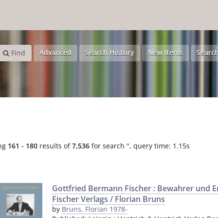
Advanced
Search History
New Items
Search
Find
ng
161 - 180
results of
7,536
for search '
'
, query time: 1.15s
Gottfried Bermann Fischer : Bewahrer und E
Fischer Verlags / Florian Bruns
by
Bruns, Florian 1978-