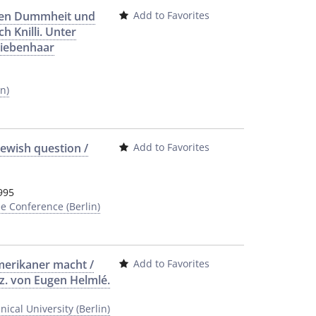
gegen Dummheit und
Add to Favorites
h Knilli. Unter
Siebenhaar
n)
Jewish question /
Add to Favorites
995
e Conference (Berlin)
merikaner macht /
Add to Favorites
z. von Eugen Helmlé.
ical University (Berlin)