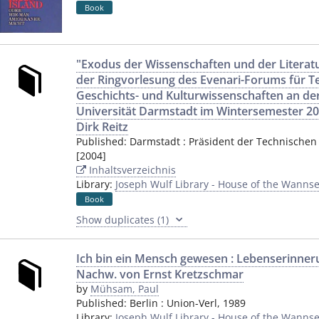
Book
"Exodus der Wissenschaften und der Literat
der Ringvorlesung des Evenari-Forums für Te
Geschichts- und Kulturwissenschaften an de
Universität Darmstadt im Wintersemester 20
Dirk Reitz
Published:
Darmstadt
:
Präsident der Technischen
[2004]
Inhaltsverzeichnis
Library:
Joseph Wulf Library - House of the Wannse
Book
Show duplicates (1)
Ich bin ein Mensch gewesen : Lebenserinnerun
Nachw. von Ernst Kretzschmar
by
Mühsam, Paul
Published:
Berlin
:
Union-Verl
,
1989
Library:
Joseph Wulf Library - House of the Wannse