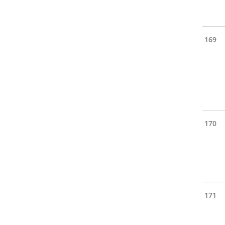
169
170
171