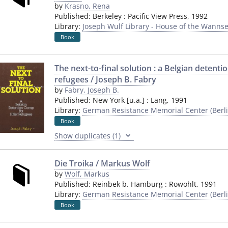
by
Krasno, Rena
Published:
Berkeley
:
Pacific View Press
,
1992
Library:
Joseph Wulf Library - House of the Wannse
Book
The next-to-final solution : a Belgian detenti
refugees / Joseph B. Fabry
by
Fabry, Joseph B.
Published:
New York [u.a.]
:
Lang
,
1991
Library:
German Resistance Memorial Center (Berli
Book
Show duplicates (1)
Die Troika / Markus Wolf
by
Wolf, Markus
Published:
Reinbek b. Hamburg
:
Rowohlt
,
1991
Library:
German Resistance Memorial Center (Berli
Book