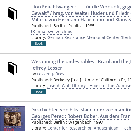
Lion Feuchtwanger : "... für die Vernunft, 
Gewalt" / hrsg. von Walter Huder und Friedric
Mitarb. von Hermann Haarmann und Klaus 
Published:
Berlin
:
Publica
,
1985
Inhaltsverzeichnis
Library:
German Resistance Memorial Center (Berli
Book
Welcoming the undesirables : Brazil and the 
Jeffrey Lesser
by
Lesser, Jeffrey
Published:
Berkeley [u.a.]
:
Univ. of California Pr
,
1
Library:
Joseph Wulf Library - House of the Wannse
Book
Geschichten von Ellis Island oder wie man A
Georges Perec ; Robert Bober. Aus dem Fran
Published:
Berlin
:
Wagenbach
,
1997.
Library:
Center for Research on Antisemitism, Techn