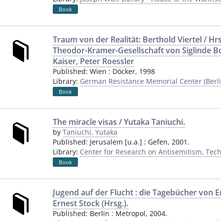
Book
Traum von der Realität: Berthold Viertel / Hrs
Theodor-Kramer-Gesellschaft von Siglinde B
Kaiser, Peter Roessler
Published:
Wien
:
Döcker
,
1998
Library:
German Resistance Memorial Center (Berli
Book
The miracle visas / Yutaka Taniuchi.
by
Taniuchi, Yutaka
Published:
Jerusalem [u.a.]
:
Gefen
,
2001.
Library:
Center for Research on Antisemitism, Techn
Book
Jugend auf der Flucht : die Tagebücher von Er
Ernest Stock (Hrsg.).
Published:
Berlin
:
Metropol
,
2004.