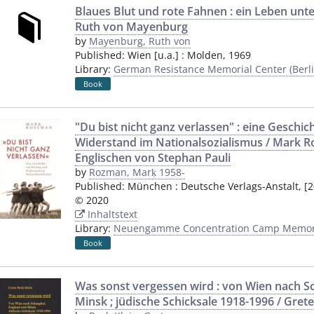
Blaues Blut und rote Fahnen : ein Leben unt
Ruth von Mayenburg
by
Mayenburg, Ruth von
Published:
Wien [u.a.]
:
Molden
,
1969
Library:
German Resistance Memorial Center (Berli
Book
"Du bist nicht ganz verlassen" : eine Geschi
Widerstand im Nationalsozialismus / Mark 
Englischen von Stephan Pauli
by
Rozman, Marḳ 1958-
Published:
München
:
Deutsche Verlags-Anstalt
,
[2
© 2020
Inhaltstext
Library:
Neuengamme Concentration Camp Memori
Book
Was sonst vergessen wird : von Wien nach S
Minsk ; jüdische Schicksale 1918-1996 / Grete