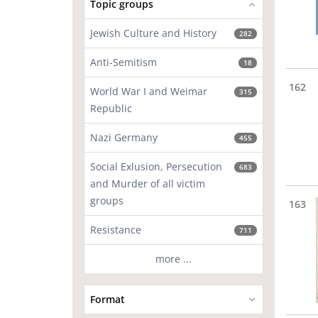
Topic groups
Jewish Culture and History
282
Anti-Semitism
18
162
World War I and Weimar
315
Republic
Nazi Germany
455
Social Exlusion, Persecution
683
and Murder of all victim
groups
163
Resistance
711
more ...
Format