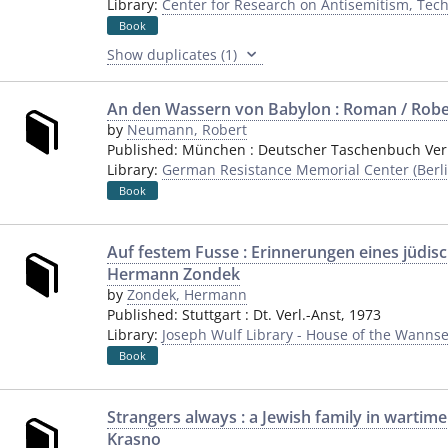
Library:
Center for Research on Antisemitism, Techn
Book
Show duplicates (1)
An den Wassern von Babylon : Roman / Ro
by
Neumann, Robert
Published:
München
:
Deutscher Taschenbuch Ver
Library:
German Resistance Memorial Center (Berli
Book
Auf festem Fusse : Erinnerungen eines jüdisc
Hermann Zondek
by
Zondek, Hermann
Published:
Stuttgart
:
Dt. Verl.-Anst
,
1973
Library:
Joseph Wulf Library - House of the Wannse
Book
Strangers always : a Jewish family in wartim
Krasno