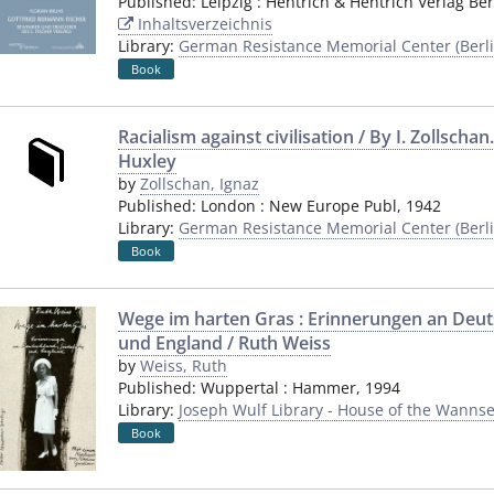
Published:
Leipzig
:
Hentrich & Hentrich Verlag Ber
Inhaltsverzeichnis
Library:
German Resistance Memorial Center (Berli
Book
Racialism against civilisation / By I. Zollschan
Huxley
by
Zollschan, Ignaz
Published:
London
:
New Europe Publ
,
1942
Library:
German Resistance Memorial Center (Berli
Book
Wege im harten Gras : Erinnerungen an Deut
und England / Ruth Weiss
by
Weiss, Ruth
Published:
Wuppertal
:
Hammer
,
1994
Library:
Joseph Wulf Library - House of the Wannse
Book