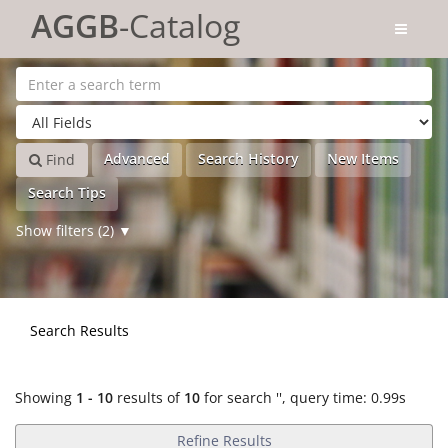
Showing
Skip to content
1 - 10
results of
10
for search '
'
AGGB
-Catalog
Advanced
Search History
New Items
Find
Search Tips
Show filters (2)
Search Results
Showing
1 - 10
results of
10
for search '
'
, query time: 0.99s
Refine Results