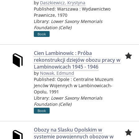
by
Daszkiewicz, Krystyna
Published:
Warszawa
:
Wydawnictwo
Prawnicze
,
1970
Library:
Lower Saxony Memorials
Foundation (Celle)
Book
Cien Lambinowic : Próba
rekonstrukcji dziejów obozu pracy w
Lambinowicach 1945 - 1946
by
Nowak, Edmund
Published:
Opole
:
Centralne Muzeum
Jenców Wojennych w Lambinowicach-
Opolu
,
1991
Library:
Lower Saxony Memorials
Foundation (Celle)
Book
Obozy na Slasku Opolskim w
systemie powojennych obozow w