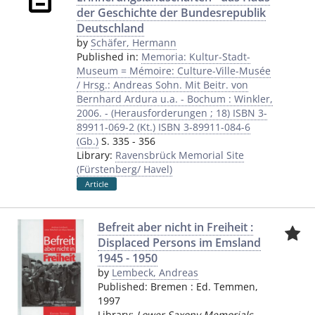
der Geschichte der Bundesrepublik
Deutschland
by
Schäfer, Hermann
Published in:
Memoria: Kultur-Stadt-
Museum = Mémoire: Culture-Ville-Musée
/ Hrsg.: Andreas Sohn. Mit Beitr. von
Bernhard Ardura u.a. - Bochum : Winkler,
2006. - (Herausforderungen ; 18) ISBN 3-
89911-069-2 (Kt.) ISBN 3-89911-084-6
(Gb.)
S. 335 - 356
Library:
Ravensbrück Memorial Site
(Fürstenberg/ Havel)
Article
Befreit aber nicht in Freiheit :
Displaced Persons im Emsland
1945 - 1950
by
Lembeck, Andreas
Published:
Bremen
:
Ed. Temmen
,
1997
Library:
Lower Saxony Memorials