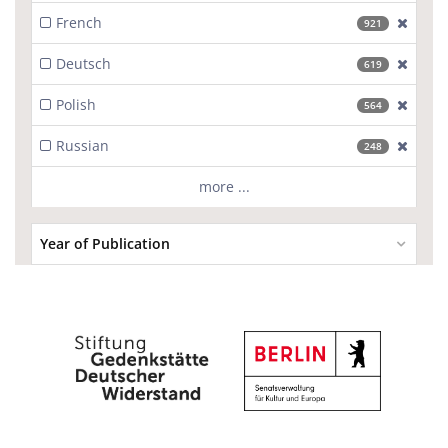
French
[excl
921
Deutsch
[excl
619
Polish
[excl
564
Russian
[excl
248
more ...
Year of Publication