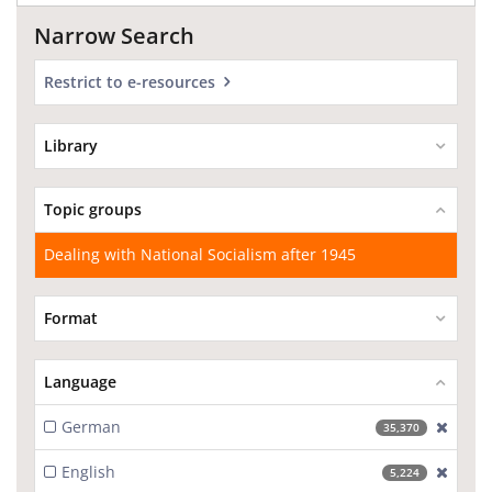
Narrow Search
Restrict to e-resources
Library
Topic groups
Dealing with National Socialism after 1945
Format
Language
German
[excl
35,370
English
[excl
5,224