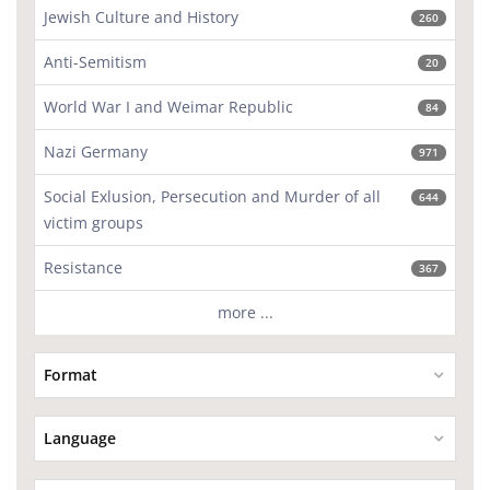
Jewish Culture and History
260
Anti-Semitism
20
World War I and Weimar Republic
84
Nazi Germany
971
Social Exlusion, Persecution and Murder of all
644
victim groups
Resistance
367
more ...
Format
Language