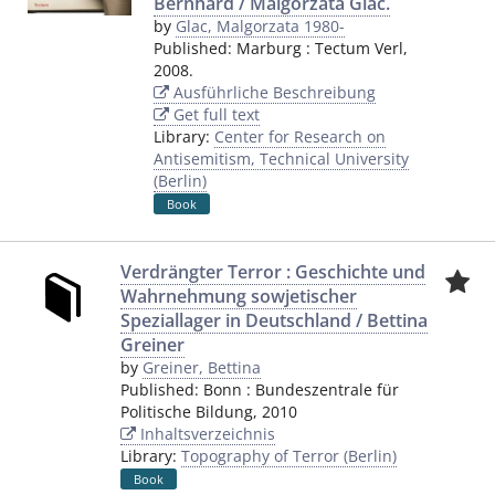
Bernhard / Malgorzata Glac.
by
Glac, Malgorzata 1980-
Published:
Marburg
:
Tectum Verl
,
2008.
Ausführliche Beschreibung
Get full text
Library:
Center for Research on
Antisemitism, Technical University
(Berlin)
Book
Verdrängter Terror : Geschichte und
Wahrnehmung sowjetischer
Speziallager in Deutschland / Bettina
Greiner
by
Greiner, Bettina
Published:
Bonn
:
Bundeszentrale für
Politische Bildung
,
2010
Inhaltsverzeichnis
Library:
Topography of Terror (Berlin)
Book