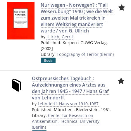
Nur wegen - Norwegen? : "Fall
Weserübung" 1940 ; wie die Welt
zum zweiten Mal trickreich in
einem Weltkrieg manövriert
wurde / von G. Ullrich
by
Ullrich, Gerrit
Published:
Kerpen
:
GUWG-Verlag
,
[2002]
Library:
Topography of Terror (Berlin)
Book
Ostpreussisches Tagebuch :
Aufzeichnungen eines Arztes aus
den Jahren 1945 - 1947 / Hans Graf
von Lehndorff.
by
Lehndorff, Hans von 1910-1987
Published:
München
:
Biederstein
,
1961.
Library:
Center for Research on
Antisemitism, Technical University
(Berlin)