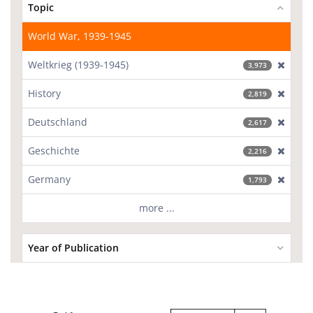
Topic
World War, 1939-1945
Weltkrieg (1939-1945)
[excl
3,973
History
[excl
2,819
Deutschland
[excl
2,617
Geschichte
[excl
2,216
Germany
[excl
1,793
more ...
Year of Publication