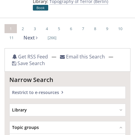
Library:
Topography of Terror (Berlin)
Book
1
2
3
4
5
6
7
8
9
10
Next
11
[266]
Get RSS Feed
—
Email this Search
—
Save Search
Narrow Search
Restrict to e-resources
Library
Topic groups