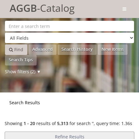
Showing
Skip to content
1 - 20
results of
5,313
for search '
'
AGGB
-Catalog
Advanced
Search History
New Items
Find
Search Tips
Show filters (2)
Search Results
Showing
1 - 20
results of
5,313
for search '
'
, query time: 1.36s
Refine Results