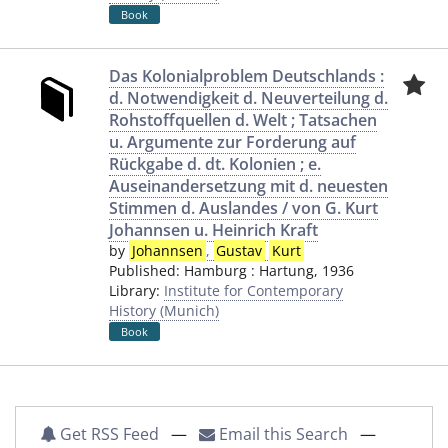
Book
Das Kolonialproblem Deutschlands :
d. Notwendigkeit d. Neuverteilung d.
Rohstoffquellen d. Welt ; Tatsachen
u. Argumente zur Forderung auf
Rückgabe d. dt. Kolonien ; e.
Auseinandersetzung mit d. neuesten
Stimmen d. Auslandes / von G. Kurt
Johannsen u. Heinrich Kraft
by
Johannsen
,
Gustav
Kurt
Published:
Hamburg
:
Hartung
,
1936
Library:
Institute for Contemporary
History (Munich)
Book
Get RSS Feed
—
Email this Search
—