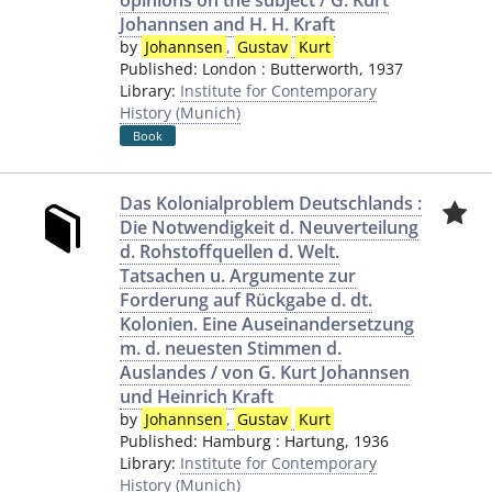
opinions on the subject / G. Kurt
Johannsen and H. H. Kraft
by
Johannsen
,
Gustav
Kurt
Published:
London
:
Butterworth
,
1937
Library:
Institute for Contemporary
History (Munich)
Book
Das Kolonialproblem Deutschlands :
Die Notwendigkeit d. Neuverteilung
d. Rohstoffquellen d. Welt.
Tatsachen u. Argumente zur
Forderung auf Rückgabe d. dt.
Kolonien. Eine Auseinandersetzung
m. d. neuesten Stimmen d.
Auslandes / von G. Kurt Johannsen
und Heinrich Kraft
by
Johannsen
,
Gustav
Kurt
Published:
Hamburg
:
Hartung
,
1936
Library:
Institute for Contemporary
History (Munich)