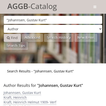
Showing
Skip to content
1 - 4
results of
4
for search '
"Johannsen, Gustav Kurt"
'
AGGB
-Catalog
Advanced
Search History
New Items
Find
Search Tips
Search Results - "Johannsen, Gustav Kurt"
Author Results for
"Johannsen, Gustav Kurt"
Johannsen, Gustav Kurt
Kraft, Heinrich
Kraft, Heinrich Helmut 1909- Verf