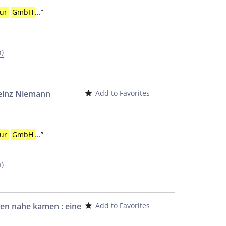
ur
GmbH
...
”
h)
Heinz Niemann
Add to Favorites
ur
GmbH
...
”
h)
sen nahe kamen : eine
Add to Favorites