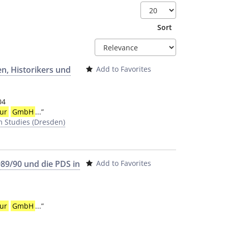
Sort
n, Historikers und
Add to Favorites
04
ur
GmbH
...
”
m Studies (Dresden)
89/90 und die PDS in
Add to Favorites
ur
GmbH
...
”