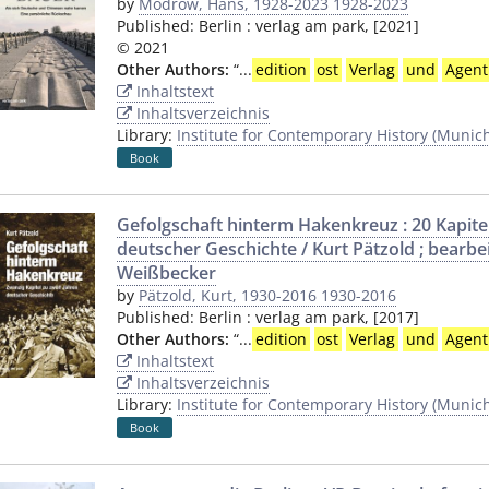
by
Modrow, Hans, 1928-2023 1928-2023
Published:
Berlin
:
verlag am park
,
[2021]
© 2021
Other Authors:
“
...
edition
ost
Verlag
und
Agent
Inhaltstext
Inhaltsverzeichnis
Library:
Institute for Contemporary History (Munic
Book
Gefolgschaft hinterm Hakenkreuz : 20 Kapitel
deutscher Geschichte / Kurt Pätzold ; bearb
Weißbecker
by
Pätzold, Kurt, 1930-2016 1930-2016
Published:
Berlin
:
verlag am park
,
[2017]
Other Authors:
“
...
edition
ost
Verlag
und
Agent
Inhaltstext
Inhaltsverzeichnis
Library:
Institute for Contemporary History (Munic
Book