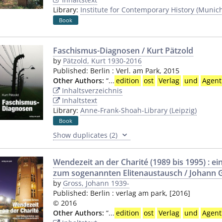
Library:
Institute for Contemporary History (Munic
Book
Faschismus-Diagnosen / Kurt Pätzold
by
Pätzold, Kurt 1930-2016
Published:
Berlin
:
Verl. am Park
,
2015
Other Authors:
“
...
edition
ost
Verlag
und
Agent
Inhaltsverzeichnis
Inhaltstext
Library:
Anne-Frank-Shoah-Library (Leipzig)
Book
Show duplicates (2)
Wendezeit an der Charité (1989 bis 1995) : 
zum sogenannten Elitenaustausch / Johann 
by
Gross, Johann 1939-
Published:
Berlin
:
verlag am park
,
[2016]
© 2016
Other Authors:
“
...
edition
ost
Verlag
und
Agent