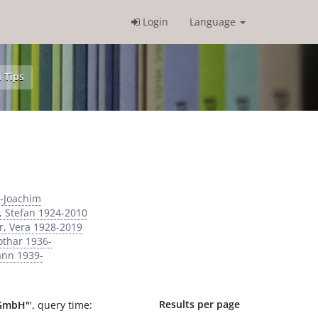
Login
Language
 Tips
-Joachim
 Stefan 1924-2010
r, Vera 1928-2019
othar 1936-
ann 1939-
Results per page
 GmbH"
'
, query time: