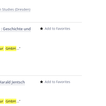
m Studies (Dresden)
 : Geschichte und
Add to Favorites
ur
GmbH
...
”
 Harald Jentsch
Add to Favorites
ur
GmbH
...
”