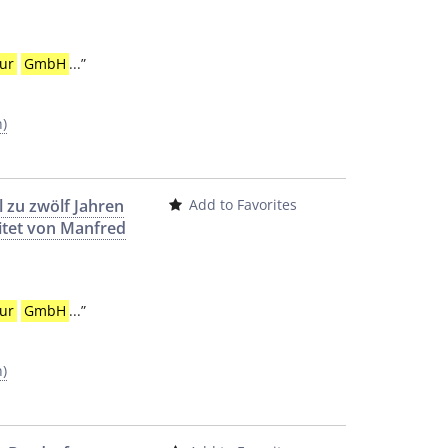
ur
GmbH
...
”
h)
 zu zwölf Jahren
Add to Favorites
eitet von Manfred
ur
GmbH
...
”
h)