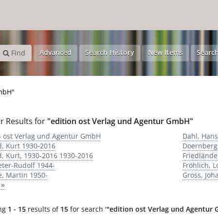
gentur GmbH"
'
Advanced
Search History
New Items
Search
Find
GmbH"
r Results for
"edition ost Verlag und Agentur GmbH"
n ost Verlag und Agentur GmbH
Dahl, Hans
d, Kurt 1930-2016
Doernberg,
d, Kurt, 1930-2016 1930-2016
Friedlände
Peter-Rudolf 1944-
Fröhlich, L
, Martin 1950-
Gross, Joh
 »
ng
1 - 15
results of
15
for search '
"edition ost Verlag und Agentur