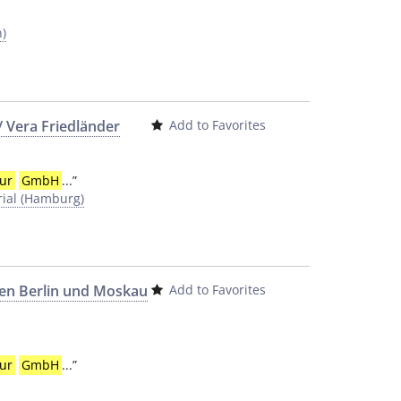
h)
 Vera Friedländer
Add to Favorites
ur
GmbH
...
”
al (Hamburg)
hen Berlin und Moskau
Add to Favorites
ur
GmbH
...
”