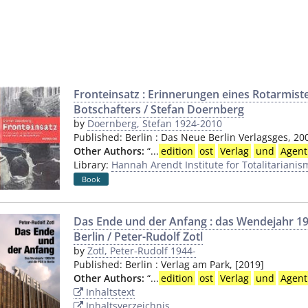
Fronteinsatz : Erinnerungen eines Rotarmiste
Botschafters / Stefan Doernberg
by
Doernberg, Stefan 1924-2010
Published:
Berlin
:
Das Neue Berlin Verlagsges
,
20
Other Authors:
“
...
edition
ost
Verlag
und
Agent
Library:
Hannah Arendt Institute for Totalitarianis
Book
Das Ende und der Anfang : das Wendejahr 19
Berlin / Peter-Rudolf Zotl
by
Zotl, Peter-Rudolf 1944-
Published:
Berlin
:
Verlag am Park
,
[2019]
Other Authors:
“
...
edition
ost
Verlag
und
Agent
Inhaltstext
Inhaltsverzeichnis