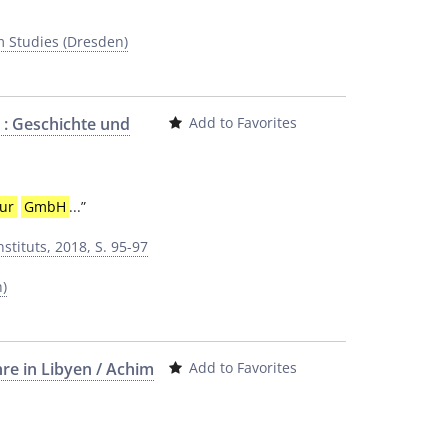
m Studies (Dresden)
 : Geschichte und
Add to Favorites
ur
GmbH
...
”
nstituts, 2018, S. 95-97
h)
re in Libyen / Achim
Add to Favorites