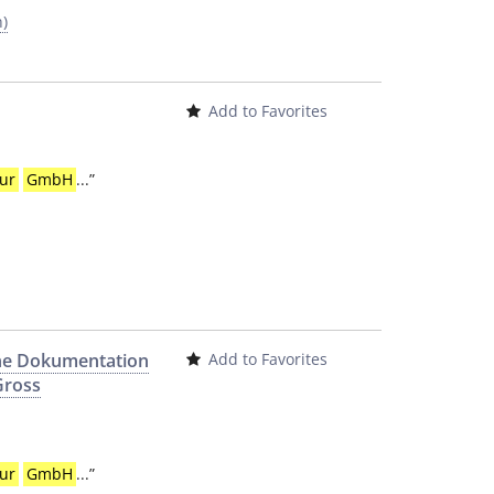
h)
Add to Favorites
ur
GmbH
...
”
eine Dokumentation
Add to Favorites
Gross
ur
GmbH
...
”