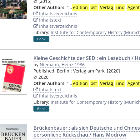
© [2015]
Other Authors:
“
...
edition
ost
Verlag
und
Agent
Inhaltsverzeichnis
Inhaltstext
Inhaltsverzeichnis
Library:
Institute for Contemporary History (Munic
Book
Kleine Geschichte der SED : ein Lesebuch / 
by
Niemann, Heinz 1936-
Published:
Berlin
:
Verlag am Park
,
[2020]
© 2020
Other Authors:
“
...
edition
ost
Verlag
und
Agent
Inhaltstext
Inhaltsverzeichnis
Library:
Institute for Contemporary History (Munic
Book
Brückenbauer : als sich Deutsche und Chine
persönliche Rückschau / Hans Modrow