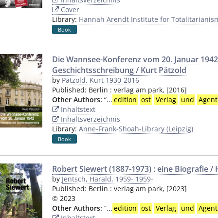
Cover
Library:
Hannah Arendt Institute for Totalitarianis
Book
Die Wannsee-Konferenz vom 20. Januar 1942
Geschichtsschreibung / Kurt Pätzold
by
Pätzold, Kurt 1930-2016
Published:
Berlin
:
verlag am park
,
[2016]
Other Authors:
“
...
edition
ost
Verlag
und
Agent
Inhaltstext
Inhaltsverzeichnis
Library:
Anne-Frank-Shoah-Library (Leipzig)
Book
Robert Siewert (1887-1973) : eine Biografie /
by
Jentsch, Harald, 1959- 1959-
Published:
Berlin
:
verlag am park
,
[2023]
© 2023
Other Authors:
“
...
edition
ost
Verlag
und
Agent
Inhaltstext