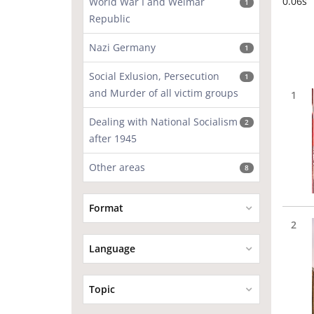
0.06s
World War I and Weimar
1
Republic
Nazi Germany
1
Social Exlusion, Persecution
1
and Murder of all victim groups
1
Dealing with National Socialism
2
after 1945
Other areas
8
Format
2
Language
Topic