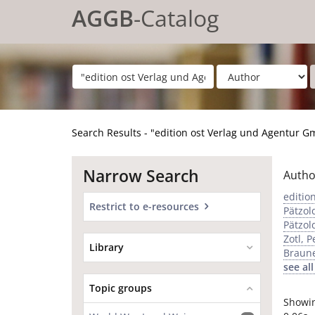
Showing
Skip to content
1 - 15
results of
15
for search '
"edition ost Verlag und A
AGGB
-Catalog
Search Results - "edition ost Verlag und Agentur 
Narrow Search
Autho
editio
Restrict to e-resources
Pätzol
Pätzol
Zotl, 
Library
Braune
see all
Topic groups
Showi