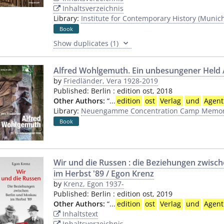
Inhaltsverzeichnis
Library:
Institute for Contemporary History (Munic
Book
Show duplicates (1)
Alfred Wohlgemuth. Ein unbesungener Held /
by
Friedländer, Vera 1928-2019
Published:
Berlin
:
edition ost
,
2018
Other Authors:
“
...
edition
ost
Verlag
und
Agent
Library:
Neuengamme Concentration Camp Memori
Book
Wir und die Russen : die Beziehungen zwisc
im Herbst '89 / Egon Krenz
by
Krenz, Egon 1937-
Published:
Berlin
:
edition ost
,
2019
Other Authors:
“
...
edition
ost
Verlag
und
Agent
Inhaltstext
Inhaltsverzeichnis