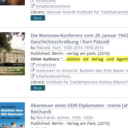
Inhaltstext
Inhaltsverzeichnis
Library:
Hannah Arendt Institute for Totalitarianis
Book
Die Wannsee-Konferenz vom 20. Januar 1942
Geschichtsschreibung / Kurt Pätzold
by
Pätzold, Kurt, 1930-2016 1930-2016
Published:
Berlin
:
verlag am park
,
[2016]
Other Authors:
“
...
edition
ost
Verlag
und
Agent
Inhaltstext
rezensiert in: Einsicht. Bulletin des Fritz Bauer I
Inhaltsverzeichnis
Library:
Institute for Contemporary History (Munic
Book
Abenteuer eines DDR-Diplomaten : meine Jah
Reichardt
by
Reichardt, Achim, 1929- 1929-
Published:
Berlin
:
Verlag am Park
,
[2015]