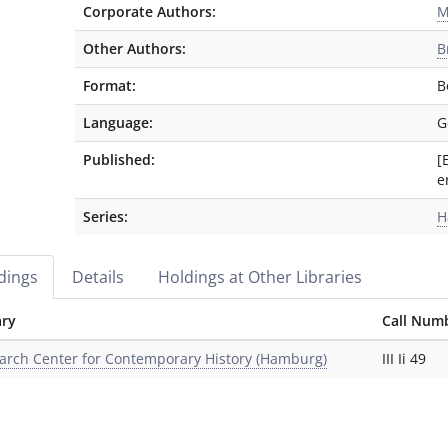
Corporate Authors:
M
Other Authors:
B
Format:
B
Language:
G
Published:
[
e
Series:
H
dings
Details
Holdings at Other Libraries
ary
Call Num
arch Center for Contemporary History (Hamburg)
III Ii 49