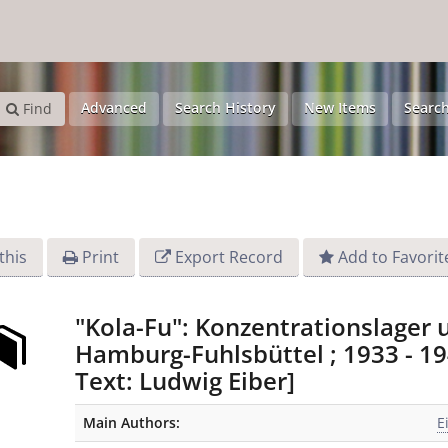
Advanced
Search History
New Items
Search
Find
this
Print
Export Record
Add to Favorit
"Kola-Fu": Konzentrationslager
Hamburg-Fuhlsbüttel ; 1933 - 194
Text: Ludwig Eiber]
Bibliographic Details
Main Authors:
E