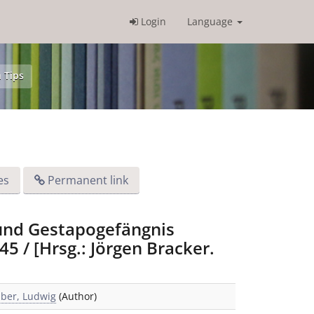
Login
Language
 Tips
es
Permanent link
 und Gestapogefängnis
5 / [Hrsg.: Jörgen Bracker.
iber, Ludwig
(Author)