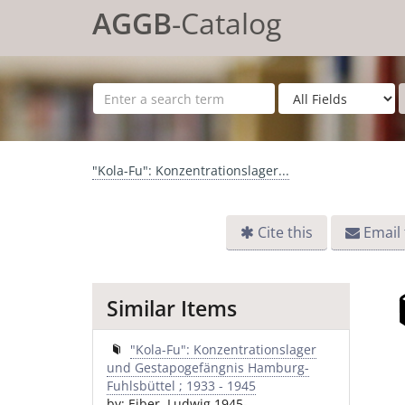
Skip to content
AGGB
-Catalog
"Kola-Fu": Konzentrationslager...
Cite this
Email 
Similar Items
"Kola-Fu": Konzentrationslager
und Gestapogefängnis Hamburg-
Fuhlsbüttel ; 1933 - 1945
by: Eiber, Ludwig 1945-