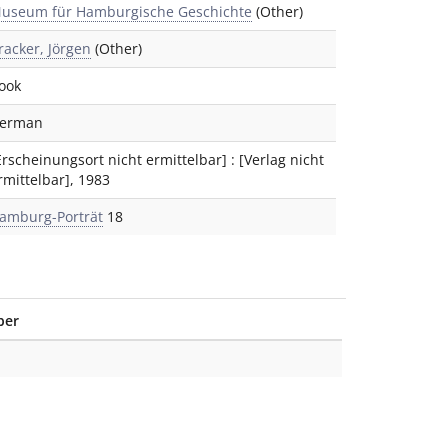
useum für Hamburgische Geschichte
(Other)
racker, Jörgen
(Other)
ook
erman
Erscheinungsort nicht ermittelbar]
:
[Verlag nicht
rmittelbar]
,
1983
amburg-Porträt
18
ber