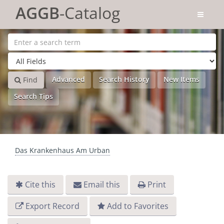
Skip to content
AGGB
-Catalog
Advanced
Search History
New Items
Find
Search Tips
Das Krankenhaus Am Urban
Cite this
Email this
Print
Export Record
Add to Favorites