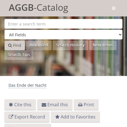
Skip to content
AGGB
-Catalog
Advanced
Search History
New Items
Find
Search Tips
Das Ende der Nacht
Cite this
Email this
Print
Export Record
Add to Favorites