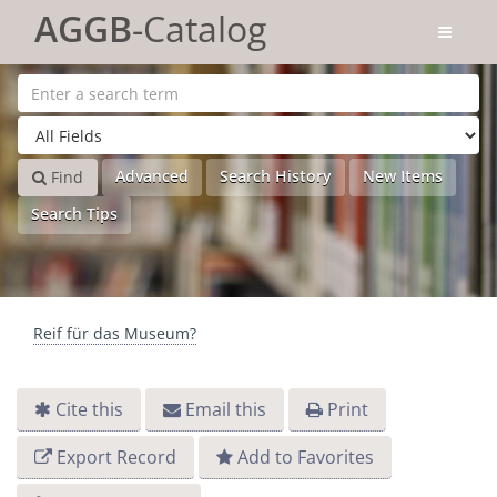
Skip to content
AGGB
-Catalog
Advanced
Search History
New Items
Find
Search Tips
Reif für das Museum?
Cite this
Email this
Print
Export Record
Add to Favorites