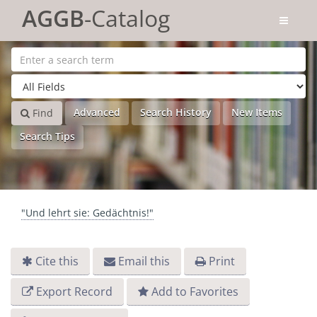
Skip to content
AGGB
-Catalog
Advanced
Search History
New Items
Find
Search Tips
"Und lehrt sie: Gedächtnis!"
Cite this
Email this
Print
Export Record
Add to Favorites