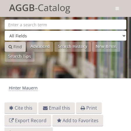
Skip to content
AGGB
-Catalog
Advanced
Search History
New Items
Find
Search Tips
Hinter Mauern
Cite this
Email this
Print
Export Record
Add to Favorites