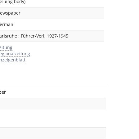
Issuing body)
ewspaper
erman
arlsruhe
:
Führer-Verl
,
1927-1945
eitung
egionalzeitung
nzeigenblatt
ber