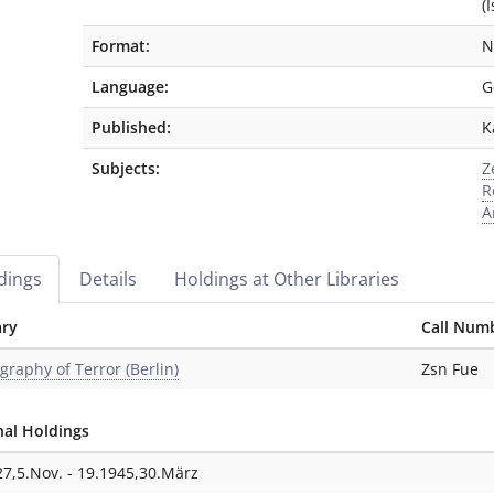
(
Format:
N
Language:
G
Published:
K
Subjects:
Z
R
A
dings
Details
Holdings at Other Libraries
ary
Call Num
graphy of Terror (Berlin)
Zsn Fue
nal Holdings
27,5.Nov. - 19.1945,30.März