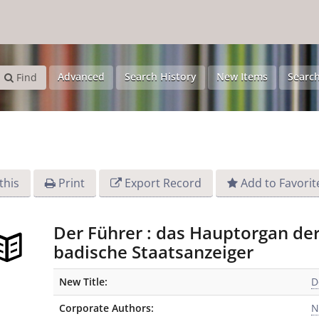
Advanced
Search History
New Items
Search
Find
this
Print
Export Record
Add to Favorit
Der Führer : das Hauptorgan d
badische Staatsanzeiger
Bibliographic Details
New Title:
D
Corporate Authors:
N