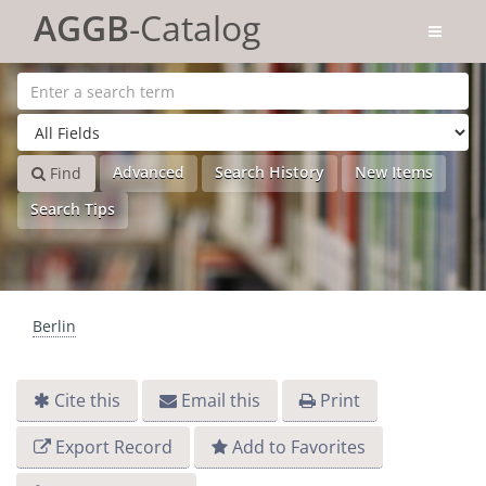
Skip to content
AGGB
-Catalog
Advanced
Search History
New Items
Find
Search Tips
Berlin
Cite this
Email this
Print
Export Record
Add to Favorites