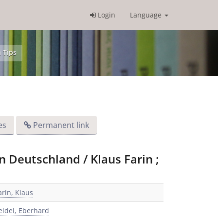
Login
Language
 Tips
es
Permanent link
 Deutschland / Klaus Farin ;
arin, Klaus
eidel, Eberhard