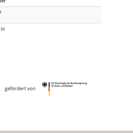
ber
R
 30
gefördert von