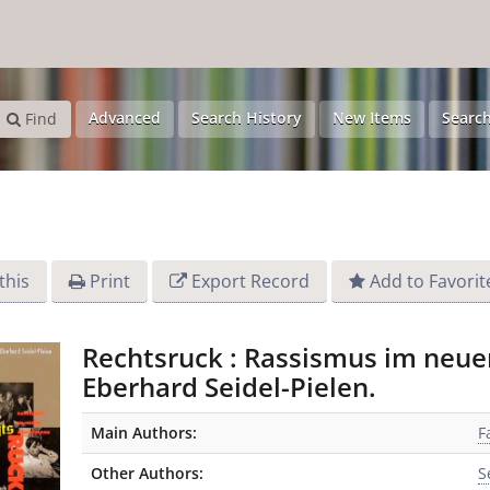
Advanced
Search History
New Items
Search
Find
this
Print
Export Record
Add to Favorit
Rechtsruck : Rassismus im neuen
Eberhard Seidel-Pielen.
Bibliographic Details
Main Authors:
F
Other Authors:
S