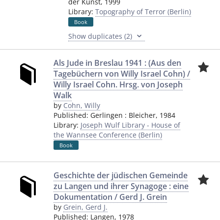
der Kunst
,
1999
Library:
Topography of Terror (Berlin)
Book
Show duplicates (2)
Als Jude in Breslau 1941 : (Aus den
Tagebüchern von Willy Israel Cohn) /
Willy Israel Cohn. Hrsg. von Joseph
Walk
by
Cohn, Willy
Published:
Gerlingen
:
Bleicher
,
1984
Library:
Joseph Wulf Library - House of
the Wannsee Conference (Berlin)
Book
Geschichte der jüdischen Gemeinde
zu Langen und ihrer Synagoge : eine
Dokumentation / Gerd J. Grein
by
Grein, Gerd J.
Published:
Langen
,
1978