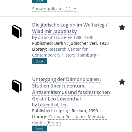
Book
Show duplicates (1)
Die jüdische Legion im Weltkrieg /
Wladimir Jabotinsky
by
Zʹaboṭinsḳi, Zeʾev 1880-1940
Published:
Berlin
:
Jüdischer Verl
,
1930
Library:
Research Center for
Contemporary History (Hamburg)
Book
Untergang der Dämonologien :
Studien über Judentum,
Antisemitismus und faschistischen
Geist / Leo Löwenthal
by
Löwenthal, Leo
Published:
Leipzig
:
Reclam
,
1990
Library:
German Resistance Memorial
Center (Berlin)
Book