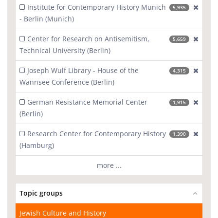
Institute for Contemporary History Munich
[excl
5,935
- Berlin (Munich)
Center for Research on Antisemitism,
[excl
5,659
Technical University (Berlin)
Joseph Wulf Library - House of the
[excl
4,315
Wannsee Conference (Berlin)
German Resistance Memorial Center
[excl
1,915
(Berlin)
Research Center for Contemporary History
[excl
1,390
(Hamburg)
more ...
Topic groups
Jewish Culture and History