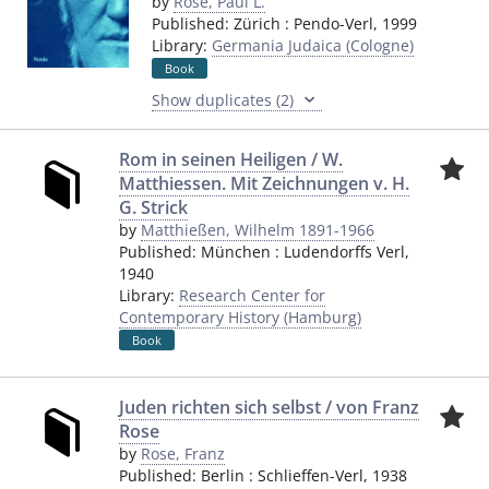
by
Rose, Paul L.
Published:
Zürich
:
Pendo-Verl
,
1999
Library:
Germania Judaica (Cologne)
Book
Show duplicates (2)
Rom in seinen Heiligen / W.
Matthiessen. Mit Zeichnungen v. H.
G. Strick
by
Matthießen, Wilhelm 1891-1966
Published:
München
:
Ludendorffs Verl
,
1940
Library:
Research Center for
Contemporary History (Hamburg)
Book
Juden richten sich selbst / von Franz
Rose
by
Rose, Franz
Published:
Berlin
:
Schlieffen-Verl
,
1938