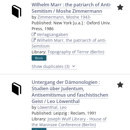
Wilhelm Marr : the patriarch of Anti-
Semitism / Moshe Zimmermann
by
Zimmermann, Moshe 1943-
Published:
New York [u.a.]
:
Oxford Univ.
Press
,
1986
Verlagsangaben
Wilhelm Marr, the patriarch of anti-
Semitism
Library:
Topography of Terror (Berlin)
Book
Show duplicates (3)
Untergang der Dämonologien :
Studien über Judentum,
Antisemitismus und faschistischen
Geist / Leo Löwenthal
by
Löwenthal, Leo
Published:
Leipzig
:
Reclam
,
1991
Library:
Joseph Wulf Library - House of
the Wannsee Conference (Berlin)