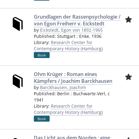
Grundlagen der Rassenpsychologie /
von Egon Freiherr v. Eickstedt
by
Eickstedt, Egon von 1892-1965
Published:
Stuttgart
:
Enke
,
1936
Library:
Research Center for
Contemporary History (Hamburg)
Book
Ohm Krüger : Roman eines
Kämpfers / Joachim Barckhausen
by
Barckhausen, Joachim
Published:
Berlin
:
Buchwarte-Verl
,
c
1941
Library:
Research Center for
Contemporary History (Hamburg)
Book
Das Licht aus dem Norden : eine