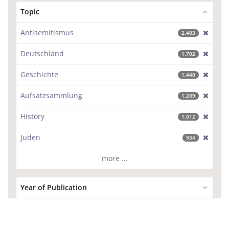
Topic
Antisemitismus
[excl
2,403
Deutschland
[excl
1,702
Geschichte
[excl
1,440
Aufsatzsammlung
[excl
1,209
History
[excl
1,012
Juden
[excl
934
more ...
Year of Publication