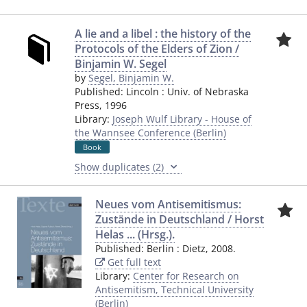
A lie and a libel : the history of the
Protocols of the Elders of Zion /
Binjamin W. Segel
by
Segel, Binjamin W.
Published:
Lincoln
:
Univ. of Nebraska
Press
,
1996
Library:
Joseph Wulf Library - House of
the Wannsee Conference (Berlin)
Book
Show duplicates (2)
Neues vom Antisemitismus:
Zustände in Deutschland / Horst
Helas ... (Hrsg.).
Published:
Berlin
:
Dietz
,
2008.
Get full text
Library:
Center for Research on
Antisemitism, Technical University
(Berlin)