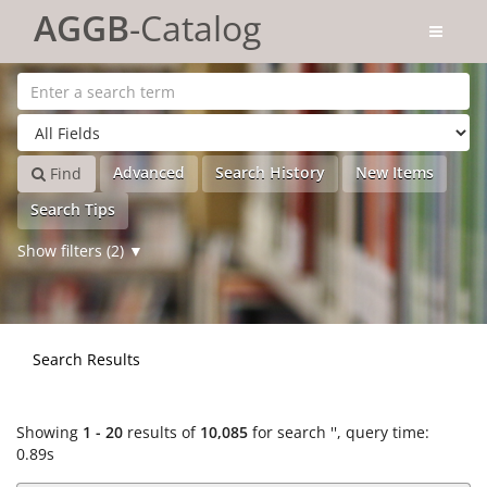
Showing
Skip to content
1 - 20
results of
10,085
for search '
'
AGGB
-Catalog
Advanced
Search History
New Items
Find
Search Tips
Show filters (2)
Search Results
Showing
1 - 20
results of
10,085
for search '
'
, query time:
0.89s