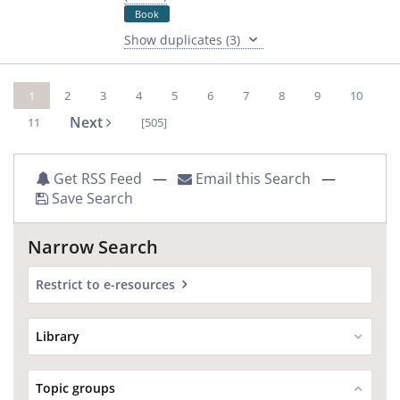
Book
Show duplicates (3)
1
2
3
4
5
6
7
8
9
10
Next
11
[505]
Get RSS Feed
—
Email this Search
—
Save Search
Narrow Search
Restrict to e-resources
Library
Topic groups