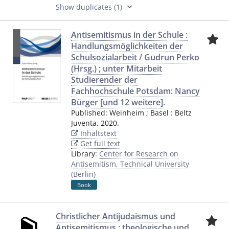
Show duplicates (1)
Antisemitismus in der Schule :
Handlungsmöglichkeiten der
Schulsozialarbeit / Gudrun Perko
(Hrsg.) ; unter Mitarbeit
Studierender der
Fachhochschule Potsdam: Nancy
Bürger [und 12 weitere].
Published:
Weinheim ; Basel
:
Beltz
Juventa
,
2020.
Inhaltstext
Get full text
Library:
Center for Research on
Antisemitism, Technical University
(Berlin)
Book
Christlicher Antijudaismus und
Antisemitismus : theologische und