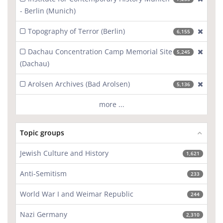
- Berlin (Munich)
Topography of Terror (Berlin)
[excl
6,155
Dachau Concentration Camp Memorial Site
[excl
5,245
(Dachau)
Arolsen Archives (Bad Arolsen)
[excl
5,136
more ...
Topic groups
Jewish Culture and History
1,621
Anti-Semitism
233
World War I and Weimar Republic
244
Nazi Germany
2,310