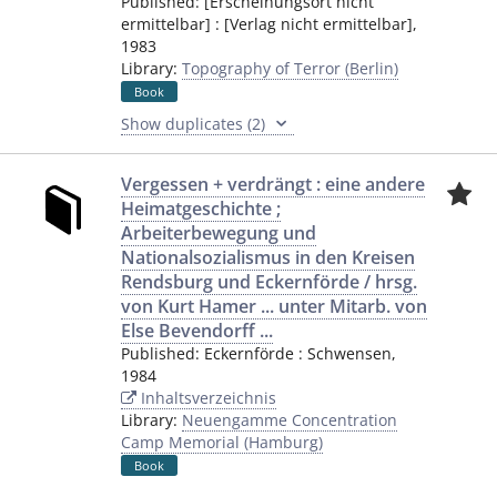
Published:
[Erscheinungsort nicht
ermittelbar]
:
[Verlag nicht ermittelbar]
,
1983
Library:
Topography of Terror (Berlin)
Book
Show duplicates (2)
Vergessen + verdrängt : eine andere
Heimatgeschichte ;
Arbeiterbewegung und
Nationalsozialismus in den Kreisen
Rendsburg und Eckernförde / hrsg.
von Kurt Hamer ... unter Mitarb. von
Else Bevendorff ...
Published:
Eckernförde
:
Schwensen
,
1984
Inhaltsverzeichnis
Library:
Neuengamme Concentration
Camp Memorial (Hamburg)
Book