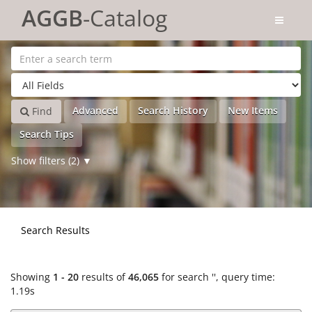
Showing
Skip to content
1 - 20
results of
46,065
for search '
'
AGGB
-Catalog
Advanced
Search History
New Items
Find
Search Tips
Show filters (2)
Search Results
Showing
1 - 20
results of
46,065
for search '
'
, query time:
1.19s