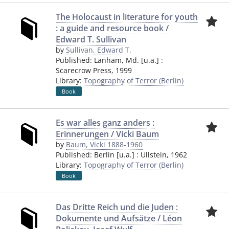
The Holocaust in literature for youth
: a guide and resource book /
Edward T. Sullivan
by
Sullivan, Edward T.
Published:
Lanham, Md. [u.a.]
:
Scarecrow Press
,
1999
Library:
Topography of Terror (Berlin)
Book
Es war alles ganz anders :
Erinnerungen / Vicki Baum
by
Baum, Vicki 1888-1960
Published:
Berlin [u.a.]
:
Ullstein
,
1962
Library:
Topography of Terror (Berlin)
Book
Das Dritte Reich und die Juden :
Dokumente und Aufsätze / Léon