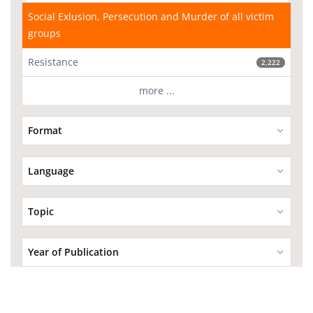
Social Exlusion, Persecution and Murder of all victim
groups
Resistance
2,222
more ...
Format
Language
Topic
Year of Publication