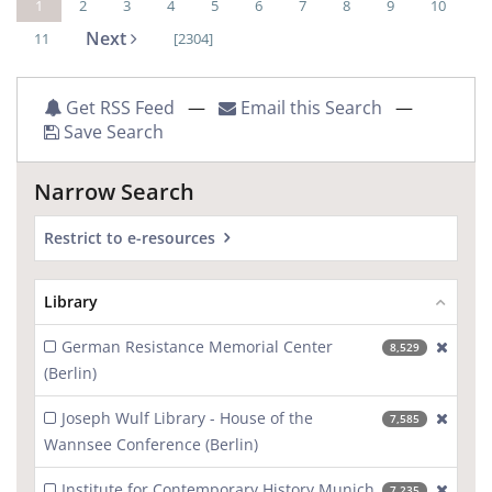
1
2
3
4
5
6
7
8
9
10
Next
11
[2304]
Get RSS Feed
—
Email this Search
—
Save Search
Narrow Search
Restrict to e-resources
Library
German Resistance Memorial Center
[excl
8,529
(Berlin)
Joseph Wulf Library - House of the
[excl
7,585
Wannsee Conference (Berlin)
Institute for Contemporary History Munich
[excl
7,235