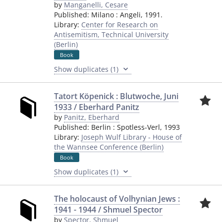
by
Manganelli, Cesare
Published:
Milano
:
Angeli
,
1991.
Library:
Center for Research on
Antisemitism, Technical University
(Berlin)
Book
Show duplicates (1)
Tatort Köpenick : Blutwoche, Juni
1933 / Eberhard Panitz
by
Panitz, Eberhard
Published:
Berlin
:
Spotless-Verl
,
1993
Library:
Joseph Wulf Library - House of
the Wannsee Conference (Berlin)
Book
Show duplicates (1)
The holocaust of Volhynian Jews :
1941 - 1944 / Shmuel Spector
by
Spector, Shmuel