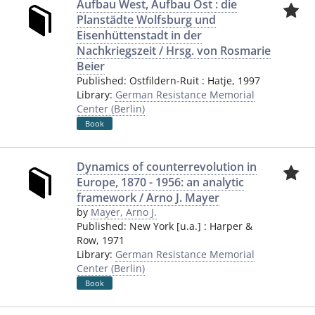
Aufbau West, Aufbau Ost : die
Planstädte Wolfsburg und
Eisenhüttenstadt in der
Nachkriegszeit / Hrsg. von Rosmarie
Beier
Published:
Ostfildern-Ruit
:
Hatje
,
1997
Library:
German Resistance Memorial
Center (Berlin)
Book
Dynamics of counterrevolution in
Europe, 1870 - 1956: an analytic
framework / Arno J. Mayer
by
Mayer, Arno J.
Published:
New York [u.a.]
:
Harper &
Row
,
1971
Library:
German Resistance Memorial
Center (Berlin)
Book