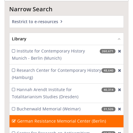
Narrow Search
Restrict to e-resources
Library
Institute for Contemporary History
[excl
260,671
Munich - Berlin (Munich)
Research Center for Contemporary History
[excl
48,640
(Hamburg)
Hannah Arendt Institute for
[excl
40,314
Totalitarianism Studies (Dresden)
Buchenwald Memorial (Weimar)
[excl
31,526
German Resistance Memorial Center (Berlin)