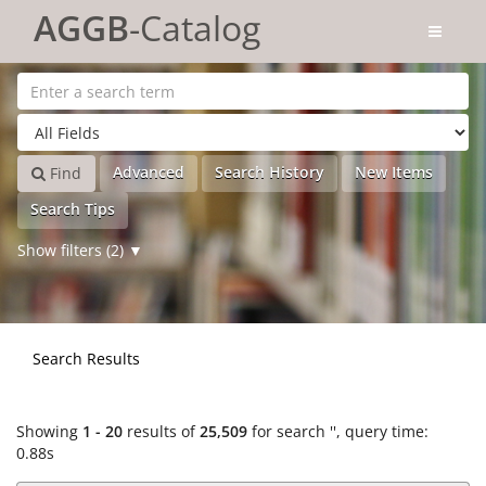
Showing
Skip to content
1 - 20
results of
25,509
for search '
'
AGGB
-Catalog
Advanced
Search History
New Items
Find
Search Tips
Show filters (2)
Search Results
Showing
1 - 20
results of
25,509
for search '
'
, query time:
0.88s