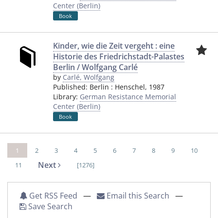
Center (Berlin)
Book
Kinder, wie die Zeit vergeht : eine
Historie des Friedrichstadt-Palastes
Berlin / Wolfgang Carlé
by
Carlé, Wolfgang
Published:
Berlin
:
Henschel
,
1987
Library:
German Resistance Memorial
Center (Berlin)
Book
1
2
3
4
5
6
7
8
9
10
Next
11
[1276]
Get RSS Feed
—
Email this Search
—
Save Search