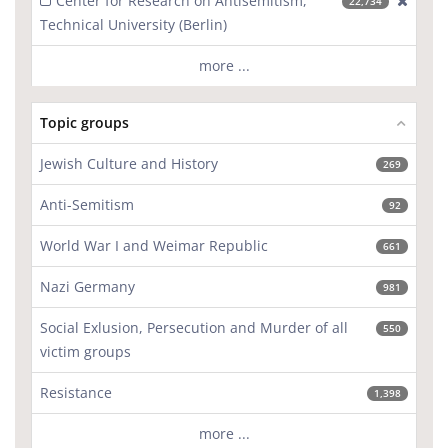
Center for Research on Antisemitism,
[excl
22,734
Technical University (Berlin)
more ...
Topic groups
Jewish Culture and History
269
Anti-Semitism
92
World War I and Weimar Republic
661
Nazi Germany
981
Social Exlusion, Persecution and Murder of all
550
victim groups
Resistance
1,398
more ...