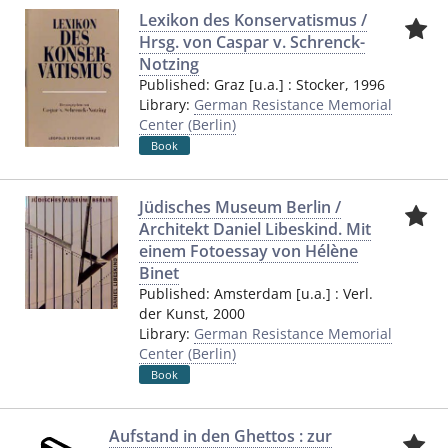
Lexikon des Konservatismus /
Hrsg. von Caspar v. Schrenck-
Notzing
Published:
Graz [u.a.]
:
Stocker
,
1996
Library:
German Resistance Memorial
Center (Berlin)
Book
Jüdisches Museum Berlin /
Architekt Daniel Libeskind. Mit
einem Fotoessay von Hélène
Binet
Published:
Amsterdam [u.a.]
:
Verl.
der Kunst
,
2000
Library:
German Resistance Memorial
Center (Berlin)
Book
Aufstand in den Ghettos : zur