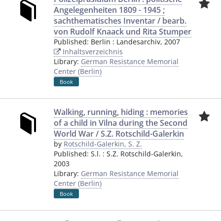
Angelegenheiten 1809 - 1945 ;
sachthematisches Inventar / bearb.
von Rudolf Knaack und Rita Stumper
Published:
Berlin
:
Landesarchiv
,
2007
Inhaltsverzeichnis
Library:
German Resistance Memorial
Center (Berlin)
Book
Walking, running, hiding : memories
of a child in Vilna during the Second
World War / S.Z. Rotschild-Galerkin
by
Rotschild-Galerkin, S. Z.
Published:
S.l.
:
S.Z. Rotschild-Galerkin
,
2003
Library:
German Resistance Memorial
Center (Berlin)
Book