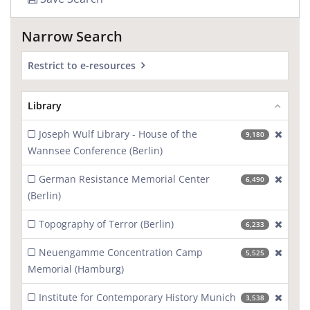
Narrow Search
Restrict to e-resources
Library
Joseph Wulf Library - House of the
[excl
9,180
Wannsee Conference (Berlin)
German Resistance Memorial Center
[excl
6,490
(Berlin)
Topography of Terror (Berlin)
[excl
6,233
Neuengamme Concentration Camp
[excl
5,525
Memorial (Hamburg)
Institute for Contemporary History Munich
[excl
3,538