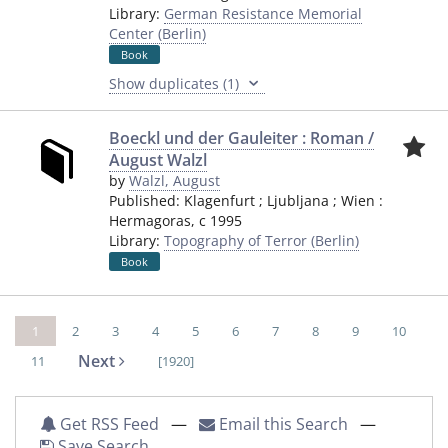
Library:
German Resistance Memorial
Center (Berlin)
Book
Show duplicates (1)
Boeckl und der Gauleiter : Roman /
August Walzl
by
Walzl, August
Published:
Klagenfurt ; Ljubljana ; Wien
:
Hermagoras
,
c 1995
Library:
Topography of Terror (Berlin)
Book
1
2
3
4
5
6
7
8
9
10
Next
11
[1920]
Get RSS Feed
—
Email this Search
—
Save Search