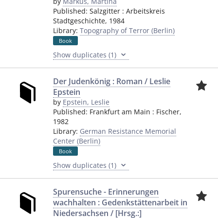
by
Markus, Martina
Published:
Salzgitter
:
Arbeitskreis
Stadtgeschichte
,
1984
Library:
Topography of Terror (Berlin)
Book
Show duplicates (1)
Der Judenkönig : Roman / Leslie
Epstein
by
Epstein, Leslie
Published:
Frankfurt am Main
:
Fischer
,
1982
Library:
German Resistance Memorial
Center (Berlin)
Book
Show duplicates (1)
Spurensuche - Erinnerungen
wachhalten : Gedenkstättenarbeit in
Niedersachsen / [Hrsg.:]