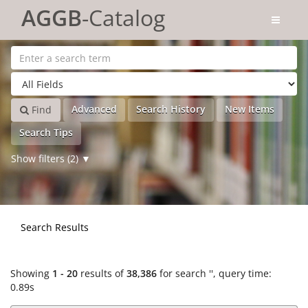
Showing
Skip to content
1 - 20
results of
38,386
for search '
'
AGGB
-Catalog
Advanced
Search History
New Items
Find
Search Tips
Show filters (2)
Search Results
Showing
1 - 20
results of
38,386
for search '
'
, query time:
0.89s