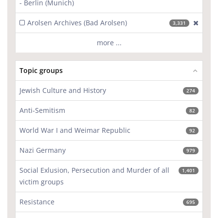
- Berlin (Munich)
Arolsen Archives (Bad Arolsen)
[excl
3,331
more ...
Topic groups
Jewish Culture and History
274
Anti-Semitism
82
World War I and Weimar Republic
92
Nazi Germany
979
Social Exlusion, Persecution and Murder of all
1,401
victim groups
Resistance
695