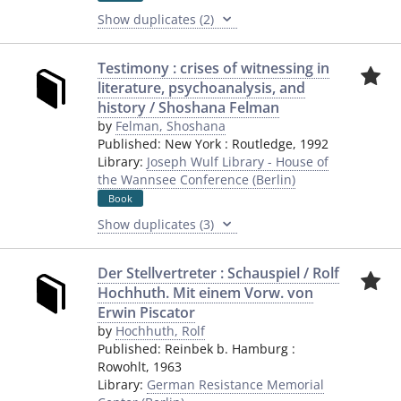
Show duplicates (2)
Testimony : crises of witnessing in
literature, psychoanalysis, and
history / Shoshana Felman
by
Felman, Shoshana
Published:
New York
:
Routledge
,
1992
Library:
Joseph Wulf Library - House of
the Wannsee Conference (Berlin)
Book
Show duplicates (3)
Der Stellvertreter : Schauspiel / Rolf
Hochhuth. Mit einem Vorw. von
Erwin Piscator
by
Hochhuth, Rolf
Published:
Reinbek b. Hamburg
:
Rowohlt
,
1963
Library:
German Resistance Memorial