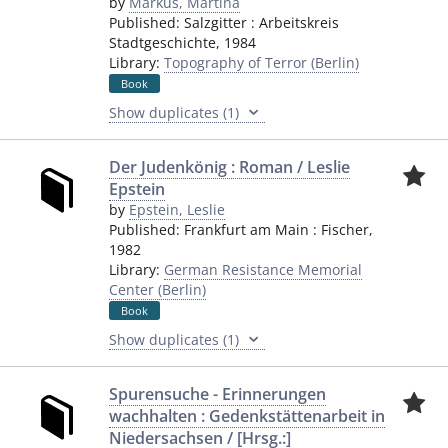
by
Markus, Martina
Published:
Salzgitter
:
Arbeitskreis
Stadtgeschichte
,
1984
Library:
Topography of Terror (Berlin)
Book
Show duplicates (1)
Der Judenkönig : Roman / Leslie
Epstein
by
Epstein, Leslie
Published:
Frankfurt am Main
:
Fischer
,
1982
Library:
German Resistance Memorial
Center (Berlin)
Book
Show duplicates (1)
Spurensuche - Erinnerungen
wachhalten : Gedenkstättenarbeit in
Niedersachsen / [Hrsg.:]