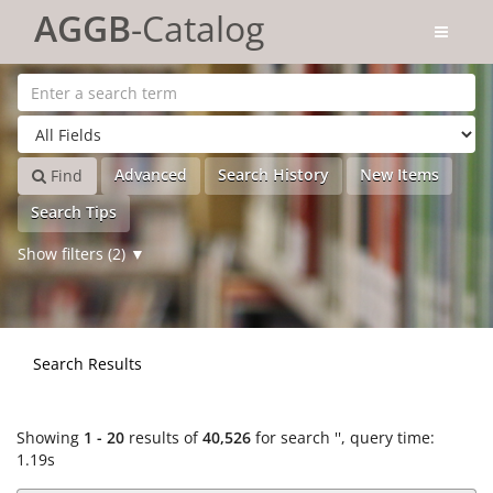
Showing
Skip to content
1 - 20
results of
40,526
for search '
'
AGGB
-Catalog
Advanced
Search History
New Items
Find
Search Tips
Show filters (2)
Search Results
Showing
1 - 20
results of
40,526
for search '
'
, query time:
1.19s