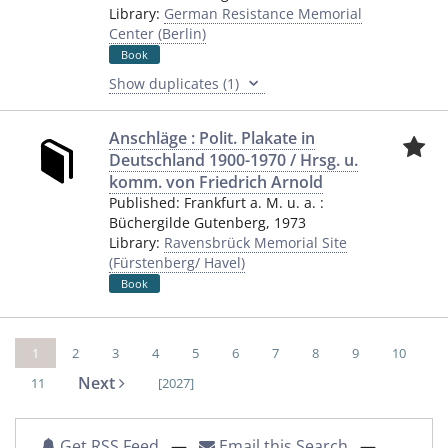
Library:
German Resistance Memorial
Center (Berlin)
Book
Show duplicates (1)
Anschläge : Polit. Plakate in
Deutschland 1900-1970 / Hrsg. u.
komm. von Friedrich Arnold
Published:
Frankfurt a. M. u. a.
:
Büchergilde Gutenberg
,
1973
Library:
Ravensbrück Memorial Site
(Fürstenberg/ Havel)
Book
1
2
3
4
5
6
7
8
9
10
Next
11
[2027]
Get RSS Feed
—
Email this Search
—