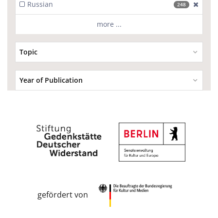
Russian
[excl
248
more ...
Topic
Year of Publication
gefördert von