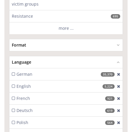
victim groups
Resistance
695
more ...
Format
Language
German
[excl
35,370
English
[excl
5,224
French
[excl
921
Deutsch
[excl
619
Polish
[excl
564