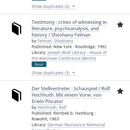
Show duplicates (2)
Testimony : crises of witnessing in
literature, psychoanalysis, and
history / Shoshana Felman
by
Felman, Shoshana
Published:
New York
:
Routledge
,
1992
Library:
Joseph Wulf Library - House of
the Wannsee Conference (Berlin)
Book
Show duplicates (3)
Der Stellvertreter : Schauspiel / Rolf
Hochhuth. Mit einem Vorw. von
Erwin Piscator
by
Hochhuth, Rolf
Published:
Reinbek b. Hamburg
:
Rowohlt
,
1963
Library:
German Resistance Memorial