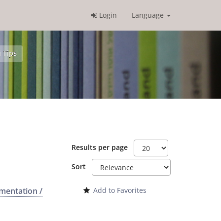
Login
Language
 Tips
Results per page
Sort
umentation /
Add to Favorites