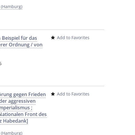
y (Hamburg)
Beispiel für das
Add to Favorites
rer Ordnung / von
6
örung gegen Frieden
Add to Favorites
 der aggressiven
mperialismus ;
Nationalen Front des
nz Habedank]
y (Hamburg)