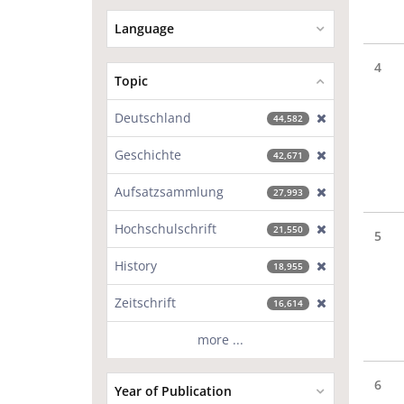
Language
4
Topic
Deutschland
[exclude]
44,582
Geschichte
[exclude]
42,671
Aufsatzsammlung
[exclude]
27,993
Hochschulschrift
[exclude]
21,550
5
History
[exclude]
18,955
Zeitschrift
[exclude]
16,614
more ...
6
Year of Publication