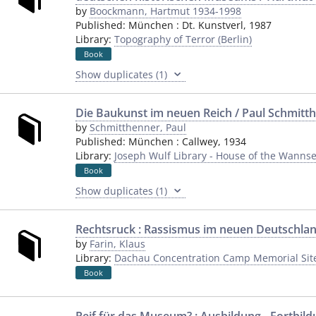
by
Boockmann, Hartmut 1934-1998
Published:
München
:
Dt. Kunstverl
,
1987
Library:
Topography of Terror (Berlin)
Book
Show duplicates (1)
Die Baukunst im neuen Reich / Paul Schmitt
by
Schmitthenner, Paul
Published:
München
:
Callwey
,
1934
Library:
Joseph Wulf Library - House of the Wannse
Book
Show duplicates (1)
Rechtsruck : Rassismus im neuen Deutschla
by
Farin, Klaus
Library:
Dachau Concentration Camp Memorial Sit
Book