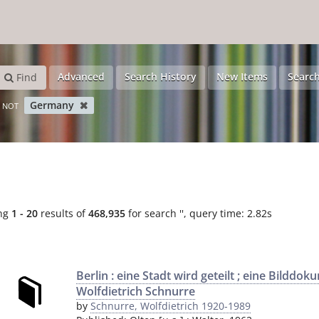
Advanced
Search History
New Items
Search
Find
Germany
NOT
ng
1 - 20
results of
468,935
for search '
'
, query time: 2.82s
Berlin : eine Stadt wird geteilt ; eine Bilddok
Wolfdietrich Schnurre
by
Schnurre, Wolfdietrich 1920-1989