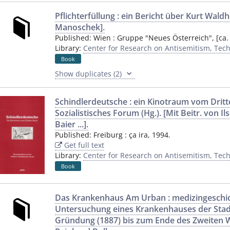
Pflichterfüllung : ein Bericht über Kurt Waldh
Manoschek].
Published:
Wien
:
Gruppe "Neues Österreich"
,
[ca.
Library:
Center for Research on Antisemitism, Techn
Book
Show duplicates (2)
Schindlerdeutsche : ein Kinotraum vom Dritten
Sozialistisches Forum (Hg.). [Mit Beitr. von Il
Baier ...].
Published:
Freiburg
:
ça ira
,
1994.
Get full text
Library:
Center for Research on Antisemitism, Techn
Book
Das Krankenhaus Am Urban : medizingeschic
Untersuchung eines Krankenhauses der Stadt
Gründung (1887) bis zum Ende des Zweiten We