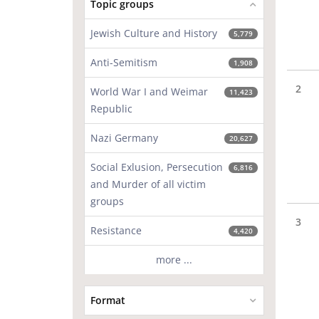
Topic groups
Jewish Culture and History
5,779
Anti-Semitism
1,908
2
World War I and Weimar
11,423
Republic
Nazi Germany
20,627
Social Exlusion, Persecution
6,816
and Murder of all victim
groups
3
Resistance
4,420
more ...
Format