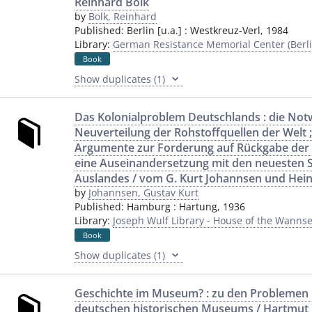
Reinhard Bolk
by
Bolk, Reinhard
Published:
Berlin [u.a.]
:
Westkreuz-Verl
,
1984
Library:
German Resistance Memorial Center (Berli
Book
Show duplicates (1)
Das Kolonialproblem Deutschlands : die Not
Neuverteilung der Rohstoffquellen der Welt 
Argumente zur Forderung auf Rückgabe der 
eine Auseinandersetzung mit den neuesten
Auslandes / vom G. Kurt Johannsen und Hein
by
Johannsen, Gustav Kurt
Published:
Hamburg
:
Hartung
,
1936
Library:
Joseph Wulf Library - House of the Wannse
Book
Show duplicates (1)
Geschichte im Museum? : zu den Problemen
deutschen historischen Museums / Hartmu