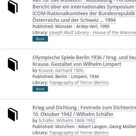
Reif für das Museum? : Ausbildung - Fortbildu
Bericht über ein internationales Symposium 
ICOM-Nationalkomitees der Bundesrepublik
Österreichs und der Schweiz ... 1994
Published:
Münster
:
Ardey-Verl
,
1995
Library:
Joseph Wulf Library - House of the Wannse
Book
Olympische Spiele Berlin 1936 / hrsg. und b
Krause. Gestaltet von Wilhelm Limpert
by
Krause, Gerhard 1905-
Published:
Berlin
:
Limpert
,
1936
Library:
Topography of Terror (Berlin)
Book
Krieg und Dichtung : Festrede zum Dichtert
10. Oktober 1942 / Wilhelm Schäfer
by
Schäfer, Wilhelm 1868-1952
Published:
München
:
Albert Langen, Georg Müller
Library:
Topography of Terror (Berlin)