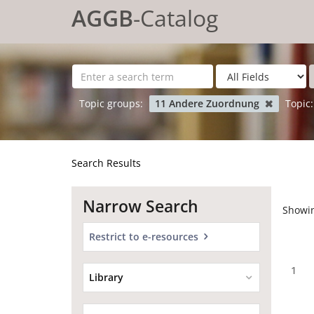
Showing
Skip to content
1 - 20
results of
468,935
for search '
'
AGGB
-Catalog
Topic groups:
11 Andere Zuordnung
Topic:
Search Results
Narrow Search
Showi
Restrict to e-resources
1
Library