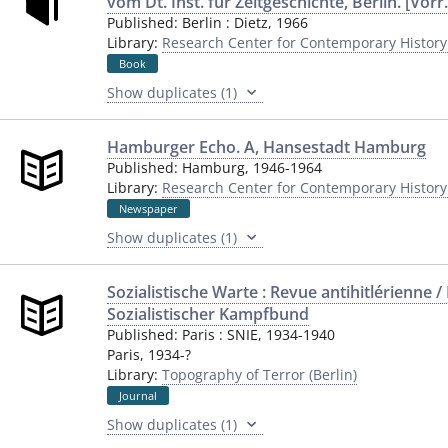
vom Dt. Inst. für Zeitgeschichte, Berlin. [Vor
Published:
Berlin
:
Dietz
,
1966
Library:
Research Center for Contemporary Histor
Book
Show duplicates (1)
Hamburger Echo. A, Hansestadt Hamburg
Published:
Hamburg
,
1946-1964
Library:
Research Center for Contemporary Histor
Newspaper
Show duplicates (1)
Sozialistische Warte : Revue antihitlérienne /
Sozialistischer Kampfbund
Published:
Paris
:
SNIE
,
1934-1940
Paris
,
1934-?
Library:
Topography of Terror (Berlin)
Journal
Show duplicates (1)