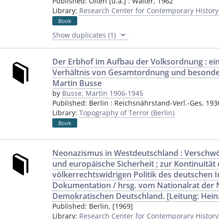
Published:
Olten [u.a.]
:
Walter
,
1962
Library:
Research Center for Contemporary Histor
Book
Show duplicates (1)
Der Erbhof im Aufbau der Volksordnung : ein 
Verhältnis von Gesamtordnung und besonde
Martin Busse
by
Busse, Martin 1906-1945
Published:
Berlin
:
Reichsnährstand-Verl.-Ges
,
193
Library:
Topography of Terror (Berlin)
Book
Neonazismus in Westdeutschland : Verschw
und europäische Sicherheit ; zur Kontinuität
völkerrechtswidrigen Politik des deutschen I
Dokumentation / hrsg. vom Nationalrat der 
Demokratischen Deutschland. [Leitung: Hei
Published:
Berlin
,
[1969]
Library:
Research Center for Contemporary Histor