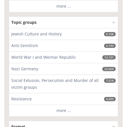
more ...
Topic groups
Jewish Culture and History
6,158
Anti-Semitism
2,143
World War I and Weimar Republic
13,131
Nazi Germany
23,669
Social Exlusion, Persecution and Murder of all
7,518
victim groups
Resistance
4,693
more ...
Format