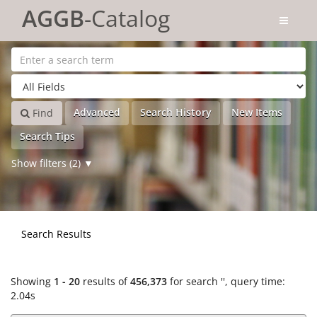
Showing
Skip to content
1 - 20
results of
456,373
for search '
'
AGGB
-Catalog
Advanced
Search History
New Items
Find
Search Tips
Show filters (2)
Search Results
Showing
1 - 20
results of
456,373
for search '
'
, query time:
2.04s