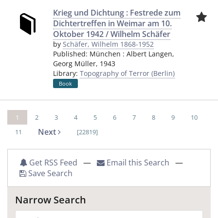
Krieg und Dichtung : Festrede zum
Dichtertreffen in Weimar am 10.
Oktober 1942 / Wilhelm Schäfer
by
Schäfer, Wilhelm 1868-1952
Published:
München
:
Albert Langen,
Georg Müller
,
1943
Library:
Topography of Terror (Berlin)
Book
1
2
3
4
5
6
7
8
9
10
Next
11
[22819]
Get RSS Feed
—
Email this Search
—
Save Search
Narrow Search