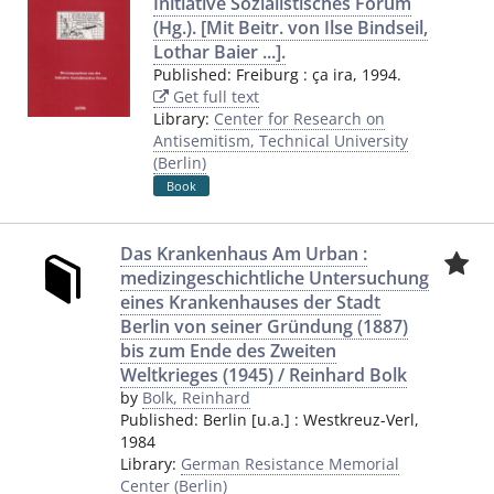
Initiative Sozialistisches Forum
(Hg.). [Mit Beitr. von Ilse Bindseil,
Lothar Baier ...].
Published:
Freiburg
:
ça ira
,
1994.
Get full text
Library:
Center for Research on
Antisemitism, Technical University
(Berlin)
Book
Das Krankenhaus Am Urban :
medizingeschichtliche Untersuchung
eines Krankenhauses der Stadt
Berlin von seiner Gründung (1887)
bis zum Ende des Zweiten
Weltkrieges (1945) / Reinhard Bolk
by
Bolk, Reinhard
Published:
Berlin [u.a.]
:
Westkreuz-Verl
,
1984
Library:
German Resistance Memorial
Center (Berlin)