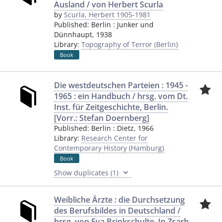
Ausland / von Herbert Scurla
by
Scurla, Herbert 1905-1981
Published:
Berlin
:
Junker und
Dünnhaupt
,
1938
Library:
Topography of Terror (Berlin)
Book
Die westdeutschen Parteien : 1945 -
1965 : ein Handbuch / hrsg. vom Dt.
Inst. für Zeitgeschichte, Berlin.
[Vorr.: Stefan Doernberg]
Published:
Berlin
:
Dietz
,
1966
Library:
Research Center for
Contemporary History (Hamburg)
Book
Show duplicates (1)
Weibliche Ärzte : die Durchsetzung
des Berufsbildes in Deutschland /
hrsg. von Eva Brinkschulte. In Zsarb.