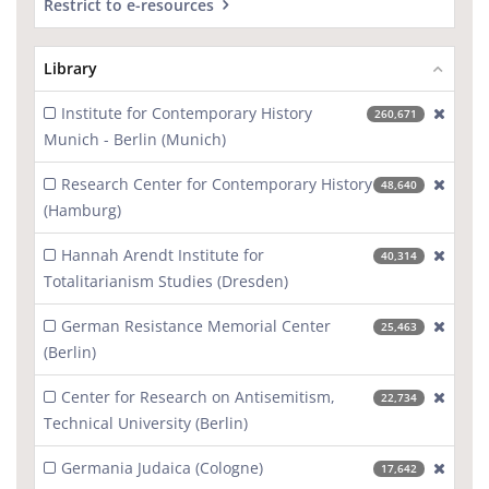
Restrict to e-resources
Library
Institute for Contemporary History
[excl
260,671
Munich - Berlin (Munich)
Research Center for Contemporary History
[excl
48,640
(Hamburg)
Hannah Arendt Institute for
[excl
40,314
Totalitarianism Studies (Dresden)
German Resistance Memorial Center
[excl
25,463
(Berlin)
Center for Research on Antisemitism,
[excl
22,734
Technical University (Berlin)
Germania Judaica (Cologne)
[excl
17,642